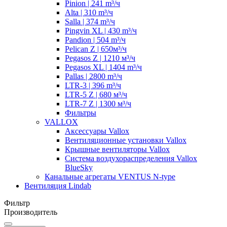
Pinion | 241 m³/ч
Alta | 310 m³/ч
Salla | 374 m³/ч
Pingvin XL | 430 m³/ч
Pandion | 504 m³/ч
Pelican Z | 650м³/ч
Pegasos Z | 1210 м³/ч
Pegasos XL | 1404 m³/ч
Pallas | 2800 m³/ч
LTR-3 | 396 m³/ч
LTR-5 Z | 680 м³/ч
LTR-7 Z | 1300 м³/ч
Фильтры
VALLOX
Аксессуары Vallox
Вентиляционные установки Vallox
Крышные вентиляторы Vallox
Система воздухораспределения Vallox
BlueSky
Канальные агрегаты VENTUS N-type
Вентиляция Lindab
Фильтр
Производитель