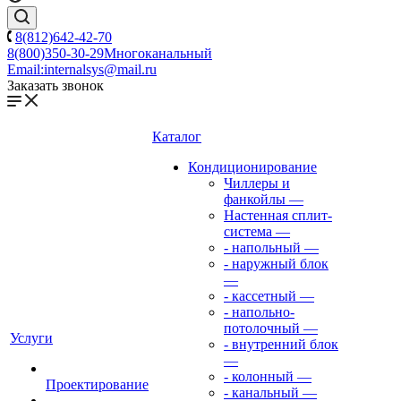
8(812)642-42-70
8(800)350-30-29
Многоканальный
Email:
internalsys@mail.ru
Заказать звонок
Каталог
Кондиционирование
Чиллеры и
фанкойлы
—
Настенная сплит-
система
—
- напольный
—
- наружный блок
—
- кассетный
—
- напольно-
потолочный
—
Услуги
- внутренний блок
—
- колонный
—
Проектирование
- канальный
—