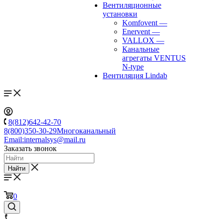
Вентиляционные
установки
Komfovent
—
Enervent
—
VALLOX
—
Канальные
агрегаты VENTUS
N-type
Вентиляция Lindab
8(812)642-42-70
8(800)350-30-29
Многоканальный
Email:
internalsys@mail.ru
Заказать звонок
Найти
0