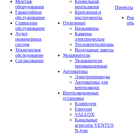
Монтаж
Кровельная
оборудования
вентиляция
Проекты
Гарантийное
Крепления и
обслуживание
инструменты
Ре
Сервисное
Отопление
об
обслуживание
Биокамины
Аудит
Камины
инженерных
электрические
систем
Тепловентиляторы
Техническое
Воздушные завесы
обследование
Увлажнители
Согласование
Увлажнители
промышленные
Автоматика
Электроприводы
Автоматика для
вентиляции
Вентиляционные
установки
Komfovent
Enervent
VALLOX
Канальные
агрегаты VENTUS
N-type