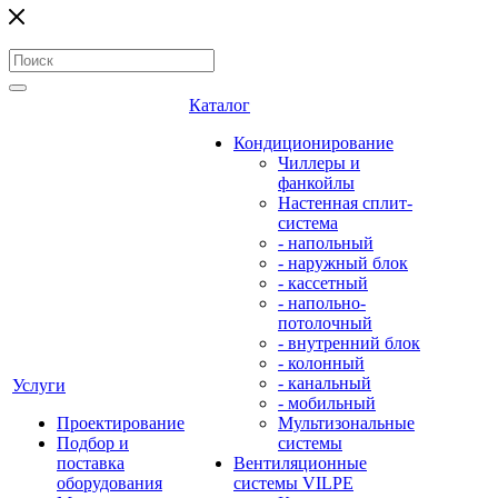
Каталог
Кондиционирование
Чиллеры и
фанкойлы
Настенная сплит-
система
- напольный
- наружный блок
- кассетный
- напольно-
потолочный
- внутренний блок
- колонный
- канальный
Услуги
- мобильный
Проектирование
Мультизональные
Подбор и
системы
поставка
Вентиляционные
оборудования
системы VILPE