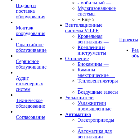
- мобильный
—
Подбор и
Мультизональные
поставка
системы
оборудования
+ Ещё 5
Вентиляционные
Монтаж
системы VILPE
оборудования
Кровельная
Проекты
вентиляция
—
Гарантийное
Крепления и
обслуживание
Ре
инструменты
об
Отопление
Сервисное
Биокамины
—
обслуживание
Камины
электрические
—
Аудит
Тепловентиляторы
инженерных
—
систем
Воздушные завесы
Увлажнители
Техническое
Увлажнители
обследование
промышленные
Автоматика
Согласование
Электроприводы
—
Автоматика для
вентиляции