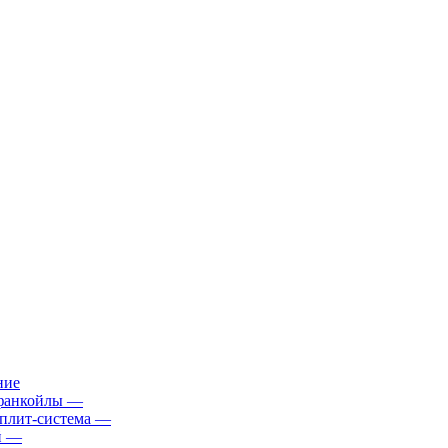
ние
фанкойлы
—
плит-система
—
й
—