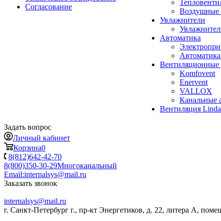
Тепловенти
Согласование
Воздушные 
Увлажнители
Увлажните
Автоматика
Электропр
Автоматика
Вентиляционные 
Komfovent
Enervent
VALLOX
Канальные 
Вентиляция Lind
Задать вопрос
Личный кабинет
Корзина
0
8(812)642-42-70
8(800)350-30-29
Многоканальный
Email:
internalsys@mail.ru
Заказать звонок
internalsys@mail.ru
г. Санкт-Петербург г., пр-кт Энергетиков, д. 22, литера А, поме