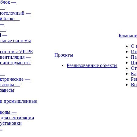
 блок
—
—
-потолочный
—
й блок
—
—
—
й
—
Компан
льные системы
О 
 системы VILPE
Го
Проекты
 вентиляция
—
Па
и инструменты
Пр
Реализованные объекты
От
—
Ка
ктрические
—
Ре
ляторы
—
Во
завесы
ли промышленные
иводы
—
 для вентиляции
установки
—