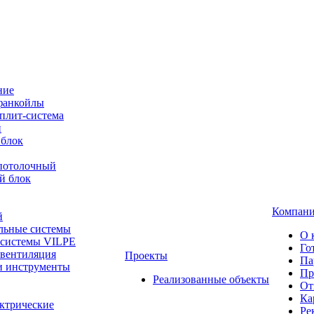
ние
фанкойлы
плит-система
й
 блок
-потолочный
й блок
Компан
й
льные системы
О 
 системы VILPE
Го
 вентиляция
Проекты
Па
и инструменты
Пр
Реализованные объекты
От
Ка
ктрические
Ре