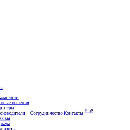
ия
компании
товые решения
ртнеры
Ещё
оизводители
Сотрудничество
Контакты
зывы
рьера
квизиты