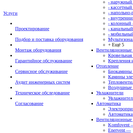
- наружный
- кассетный
- напольно
Услуги
- внутренни
- колонный
Проектирование
- канальный
- мобильны
Подбор и поставка оборудования
Мультизона
+ Ещё 5
Монтаж оборудования
Вентиляционные
Кровельная
Гарантийное обслуживание
Крепления 
Отопление
Сервисное обслуживание
Биокамины
Камины эле
Аудит инженерных систем
Тепловенти
Воздушные 
Техническое обследование
Увлажнители
Увлажните
Согласование
Автоматика
Электропр
Автоматика
Вентиляционные 
Komfovent
Enervent
—