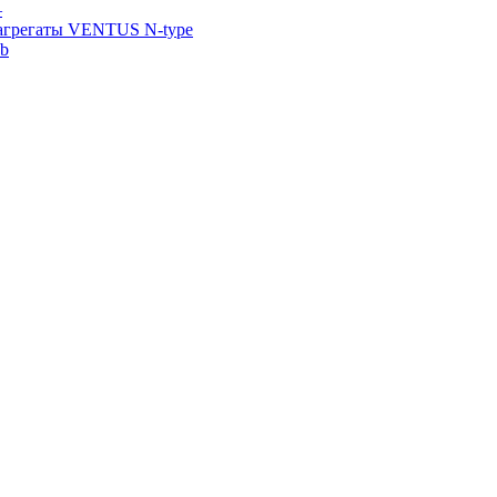
—
агрегаты VENTUS N-type
ab