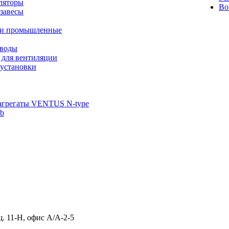
ляторы
Во
завесы
ли промышленные
иводы
 для вентиляции
установки
агрегаты VENTUS N-type
ab
щ. 11-Н, офис А/А-2-5