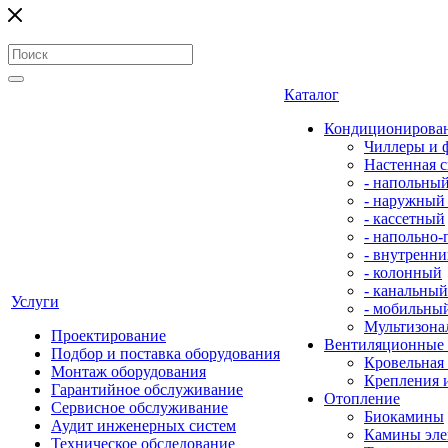
Каталог
Кондиционирова
Чиллеры и 
Настенная с
- напольны
- наружный
- кассетный
- напольно
- внутренни
- колонный
- канальный
Услуги
- мобильны
Мультизона
Проектирование
Вентиляционные
Подбор и поставка оборудования
Кровельная
Монтаж оборудования
Крепления 
Гарантийное обслуживание
Отопление
Сервисное обслуживание
Биокамины
Аудит инженерных систем
Камины эле
Техническое обследование