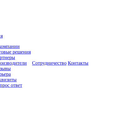
ия
компании
товые решения
ртнеры
оизводители
Сотрудничество
Контакты
зывы
рьера
квизиты
прос ответ