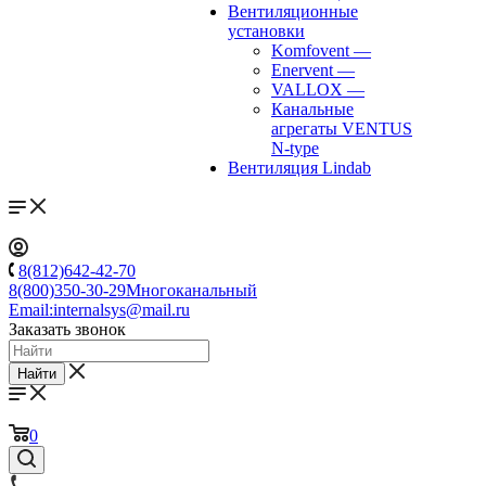
Вентиляционные
установки
Komfovent
—
Enervent
—
VALLOX
—
Канальные
агрегаты VENTUS
N-type
Вентиляция Lindab
8(812)642-42-70
8(800)350-30-29
Многоканальный
Email:
internalsys@mail.ru
Заказать звонок
Найти
0