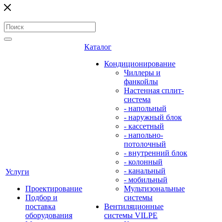
Каталог
Кондиционирование
Чиллеры и
фанкойлы
Настенная сплит-
система
- напольный
- наружный блок
- кассетный
- напольно-
потолочный
- внутренний блок
- колонный
- канальный
Услуги
- мобильный
Проектирование
Мультизональные
Подбор и
системы
поставка
Вентиляционные
оборудования
системы VILPE