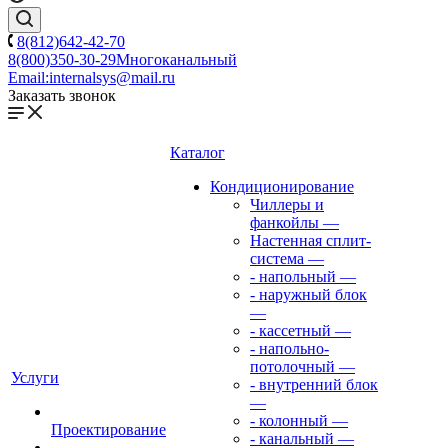
8(812)642-42-70
8(800)350-30-29
Многоканальный
Email:
internalsys@mail.ru
Заказать звонок
Каталог
Кондиционирование
Чиллеры и
фанкойлы
—
Настенная сплит-
система
—
- напольный
—
- наружный блок
—
- кассетный
—
- напольно-
потолочный
—
Услуги
- внутренний блок
—
- колонный
—
Проектирование
- канальный
—