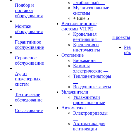
- мобильный
—
Подбор и
Мультизональные
поставка
системы
оборудования
+ Ещё 5
Вентиляционные
Монтаж
системы VILPE
оборудования
Кровельная
Проекты
вентиляция
—
Гарантийное
Крепления и
обслуживание
Ре
инструменты
об
Отопление
Сервисное
Биокамины
—
обслуживание
Камины
электрические
—
Аудит
Тепловентиляторы
инженерных
—
систем
Воздушные завесы
Увлажнители
Техническое
Увлажнители
обследование
промышленные
Автоматика
Согласование
Электроприводы
—
Автоматика для
вентиляции