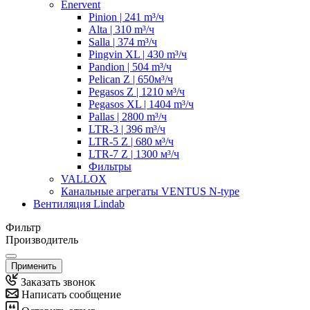
Enervent
Pinion | 241 m³/ч
Alta | 310 m³/ч
Salla | 374 m³/ч
Pingvin XL | 430 m³/ч
Pandion | 504 m³/ч
Pelican Z | 650м³/ч
Pegasos Z | 1210 м³/ч
Pegasos XL | 1404 m³/ч
Pallas | 2800 m³/ч
LTR-3 | 396 m³/ч
LTR-5 Z | 680 м³/ч
LTR-7 Z | 1300 м³/ч
Фильтры
VALLOX
Канальные агрегаты VENTUS N-type
Вентиляция Lindab
Фильтр
Производитель
Применить
Заказать звонок
Написать сообщение