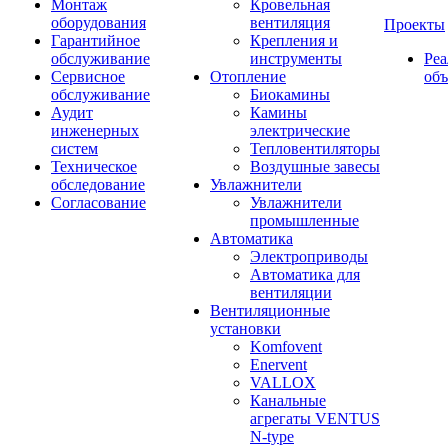
Монтаж
Кровельная
оборудования
вентиляция
Проекты
Гарантийное
Крепления и
обслуживание
инструменты
Ре
Сервисное
Отопление
об
обслуживание
Биокамины
Аудит
Камины
инженерных
электрические
систем
Тепловентиляторы
Техническое
Воздушные завесы
обследование
Увлажнители
Согласование
Увлажнители
промышленные
Автоматика
Электроприводы
Автоматика для
вентиляции
Вентиляционные
установки
Komfovent
Enervent
VALLOX
Канальные
агрегаты VENTUS
N-type