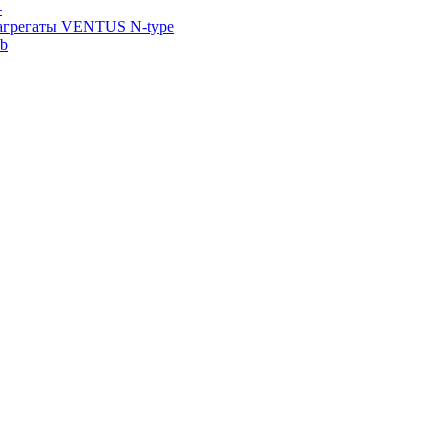
—
агрегаты VENTUS N-type
ab