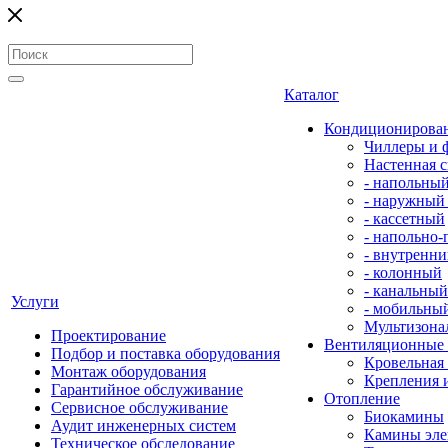
Каталог
Кондиционирова
Чиллеры и 
Настенная с
- напольны
- наружный
- кассетный
- напольно
- внутренни
- колонный
- канальный
Услуги
- мобильны
Мультизона
Проектирование
Вентиляционные
Подбор и поставка оборудования
Кровельная
Монтаж оборудования
Крепления 
Гарантийное обслуживание
Отопление
Сервисное обслуживание
Биокамины
Аудит инженерных систем
Камины эле
Техническое обследование