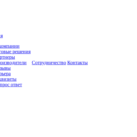
ия
компании
товые решения
ртнеры
оизводители
Сотрудничество
Контакты
зывы
рьера
квизиты
прос ответ