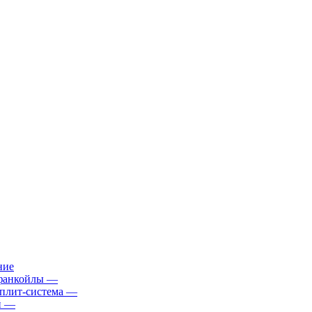
ние
фанкойлы
—
плит-система
—
й
—