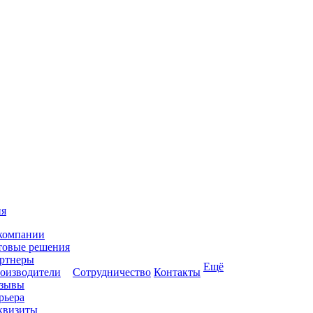
ия
компании
товые решения
ртнеры
Ещё
оизводители
Сотрудничество
Контакты
зывы
рьера
квизиты