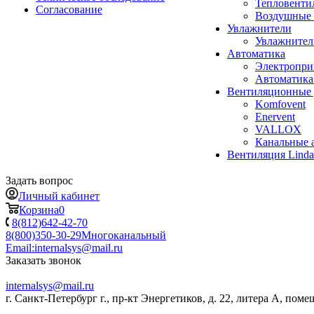
Тепловенти
Согласование
Воздушные 
Увлажнители
Увлажните
Автоматика
Электропр
Автоматика
Вентиляционные 
Komfovent
Enervent
VALLOX
Канальные 
Вентиляция Lind
Задать вопрос
Личный кабинет
Корзина
0
8(812)642-42-70
8(800)350-30-29
Многоканальный
Email:
internalsys@mail.ru
Заказать звонок
internalsys@mail.ru
г. Санкт-Петербург г., пр-кт Энергетиков, д. 22, литера А, поме