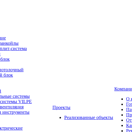
ние
фанкойлы
плит-система
й
 блок
-потолочный
й блок
Компан
й
льные системы
О 
 системы VILPE
Го
 вентиляция
Проекты
Па
и инструменты
Пр
Реализованные объекты
От
Ка
ктрические
Ре