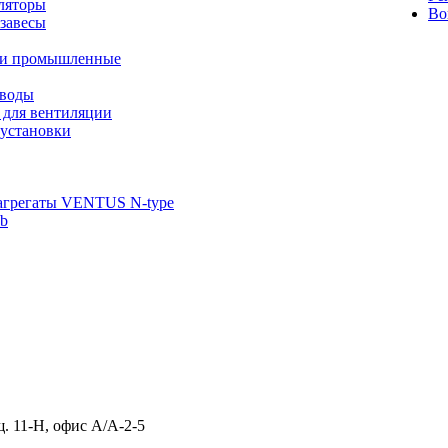
ляторы
Во
завесы
ли промышленные
иводы
 для вентиляции
установки
агрегаты VENTUS N-type
ab
щ. 11-Н, офис А/А-2-5