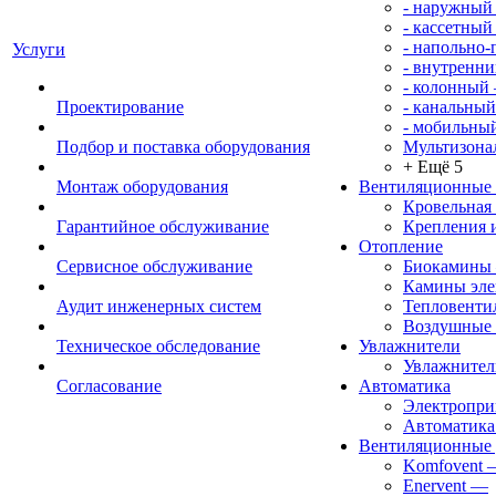
- наружный
- кассетный
- напольно
Услуги
- внутренни
- колонный
Проектирование
- канальный
- мобильны
Подбор и поставка оборудования
Мультизона
+ Ещё 5
Монтаж оборудования
Вентиляционные
Кровельная
Гарантийное обслуживание
Крепления 
Отопление
Сервисное обслуживание
Биокамины
Камины эле
Аудит инженерных систем
Тепловенти
Воздушные 
Техническое обследование
Увлажнители
Увлажните
Согласование
Автоматика
Электропр
Автоматика
Вентиляционные 
Komfovent
Enervent
—