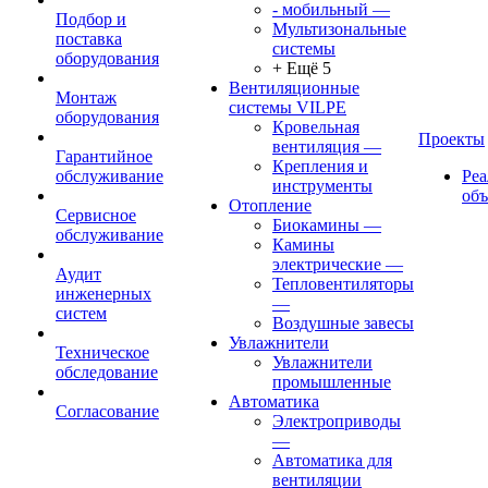
- мобильный
—
Подбор и
Мультизональные
поставка
системы
оборудования
+ Ещё 5
Вентиляционные
Монтаж
системы VILPE
оборудования
Кровельная
Проекты
вентиляция
—
Гарантийное
Крепления и
обслуживание
Ре
инструменты
об
Отопление
Сервисное
Биокамины
—
обслуживание
Камины
электрические
—
Аудит
Тепловентиляторы
инженерных
—
систем
Воздушные завесы
Увлажнители
Техническое
Увлажнители
обследование
промышленные
Автоматика
Согласование
Электроприводы
—
Автоматика для
вентиляции