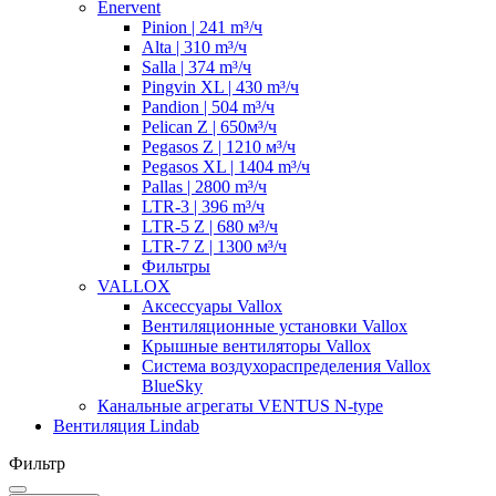
Enervent
Pinion | 241 m³/ч
Alta | 310 m³/ч
Salla | 374 m³/ч
Pingvin XL | 430 m³/ч
Pandion | 504 m³/ч
Pelican Z | 650м³/ч
Pegasos Z | 1210 м³/ч
Pegasos XL | 1404 m³/ч
Pallas | 2800 m³/ч
LTR-3 | 396 m³/ч
LTR-5 Z | 680 м³/ч
LTR-7 Z | 1300 м³/ч
Фильтры
VALLOX
Аксессуары Vallox
Вентиляционные установки Vallox
Крышные вентиляторы Vallox
Система воздухораспределения Vallox
BlueSky
Канальные агрегаты VENTUS N-type
Вентиляция Lindab
Фильтр