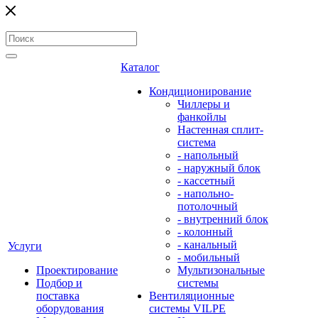
Каталог
Кондиционирование
Чиллеры и
фанкойлы
Настенная сплит-
система
- напольный
- наружный блок
- кассетный
- напольно-
потолочный
- внутренний блок
- колонный
- канальный
Услуги
- мобильный
Проектирование
Мультизональные
Подбор и
системы
поставка
Вентиляционные
оборудования
системы VILPE