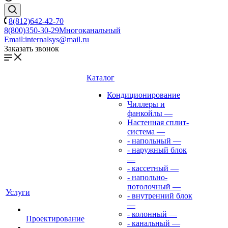
8(812)642-42-70
8(800)350-30-29
Многоканальный
Email:
internalsys@mail.ru
Заказать звонок
Каталог
Кондиционирование
Чиллеры и
фанкойлы
—
Настенная сплит-
система
—
- напольный
—
- наружный блок
—
- кассетный
—
- напольно-
потолочный
—
Услуги
- внутренний блок
—
- колонный
—
Проектирование
- канальный
—