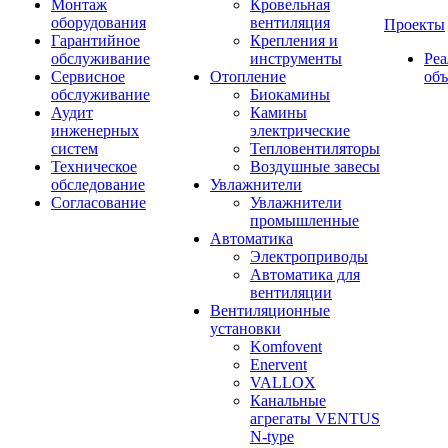
Монтаж
Кровельная
оборудования
вентиляция
Проекты
Гарантийное
Крепления и
обслуживание
инструменты
Ре
Сервисное
Отопление
об
обслуживание
Биокамины
Аудит
Камины
инженерных
электрические
систем
Тепловентиляторы
Техническое
Воздушные завесы
обследование
Увлажнители
Согласование
Увлажнители
промышленные
Автоматика
Электроприводы
Автоматика для
вентиляции
Вентиляционные
установки
Komfovent
Enervent
VALLOX
Канальные
агрегаты VENTUS
N-type