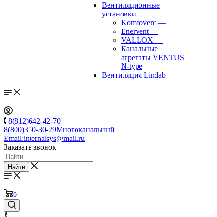
Вентиляционные
установки
Komfovent
—
Enervent
—
VALLOX
—
Канальные
агрегаты VENTUS
N-type
Вентиляция Lindab
8(812)642-42-70
8(800)350-30-29
Многоканальный
Email:
internalsys@mail.ru
Заказать звонок
Найти
0