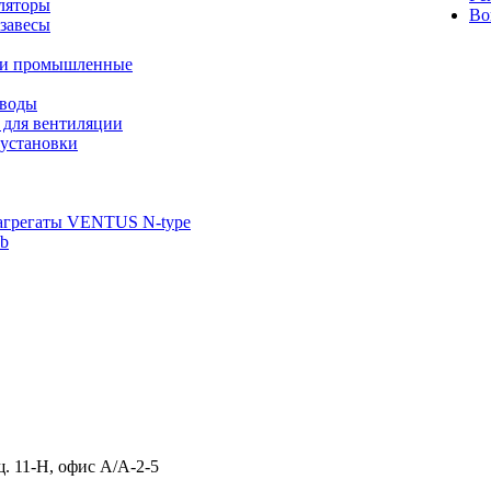
ляторы
Во
завесы
ли промышленные
иводы
 для вентиляции
установки
агрегаты VENTUS N-type
ab
щ. 11-Н, офис А/А-2-5