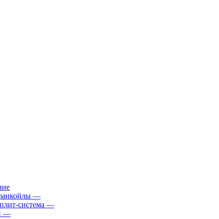
ние
фанкойлы
—
плит-система
—
й
—