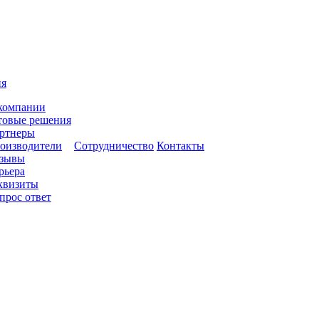
ия
компании
товые решения
ртнеры
оизводители
Сотрудничество
Контакты
зывы
рьера
квизиты
прос ответ