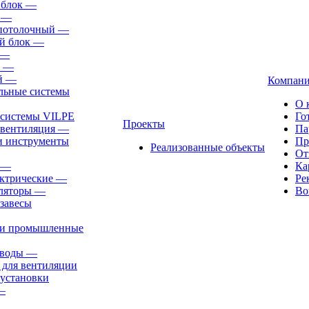
 блок
—
—
-потолочный
—
й блок
—
—
—
й
—
Компан
льные системы
О 
 системы VILPE
Го
Проекты
 вентиляция
—
Па
и инструменты
Пр
Реализованные объекты
От
—
Ка
ктрические
—
Ре
ляторы
—
Во
завесы
ли промышленные
иводы
—
 для вентиляции
установки
—