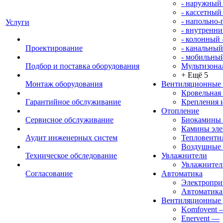
- наружный
- кассетный
- напольно
Услуги
- внутренни
- колонный
Проектирование
- канальный
- мобильны
Подбор и поставка оборудования
Мультизона
+ Ещё 5
Монтаж оборудования
Вентиляционные
Кровельная
Гарантийное обслуживание
Крепления 
Отопление
Сервисное обслуживание
Биокамины
Камины эле
Аудит инженерных систем
Тепловенти
Воздушные 
Техническое обследование
Увлажнители
Увлажните
Согласование
Автоматика
Электропр
Автоматика
Вентиляционные 
Komfovent
Enervent
—