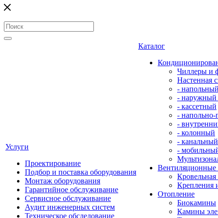
Каталог
Кондиционирова
Чиллеры и 
Настенная с
- напольны
- наружный
- кассетный
- напольно
- внутренни
- колонный
- канальный
Услуги
- мобильны
Мультизона
Проектирование
Вентиляционные
Подбор и поставка оборудования
Кровельная
Монтаж оборудования
Крепления 
Гарантийное обслуживание
Отопление
Сервисное обслуживание
Биокамины
Аудит инженерных систем
Камины эле
Техническое обследование