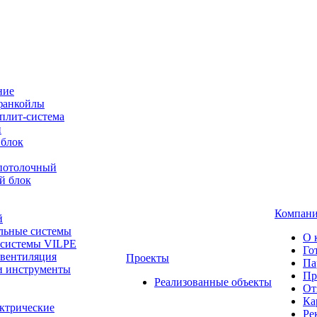
ние
фанкойлы
плит-система
й
 блок
-потолочный
й блок
Компан
й
льные системы
О 
 системы VILPE
Го
 вентиляция
Проекты
Па
и инструменты
Пр
Реализованные объекты
От
Ка
ктрические
Ре