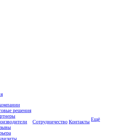
ия
компании
товые решения
ртнеры
Ещё
оизводители
Сотрудничество
Контакты
зывы
рьера
квизиты