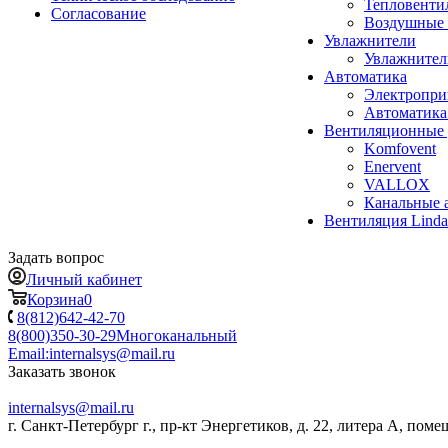
Тепловенти
Согласование
Воздушные 
Увлажнители
Увлажните
Автоматика
Электропр
Автоматика
Вентиляционные 
Komfovent
Enervent
VALLOX
Канальные 
Вентиляция Lind
Задать вопрос
Личный кабинет
Корзина
0
8(812)642-42-70
8(800)350-30-29
Многоканальный
Email:
internalsys@mail.ru
Заказать звонок
internalsys@mail.ru
г. Санкт-Петербург г., пр-кт Энергетиков, д. 22, литера А, поме