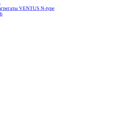
—
агрегаты VENTUS N-type
ab