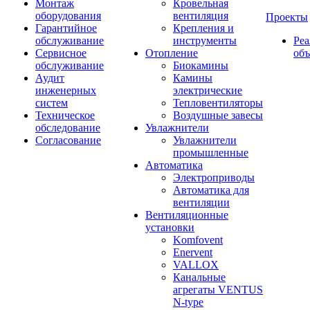
Монтаж
Кровельная
оборудования
вентиляция
Проекты
Гарантийное
Крепления и
обслуживание
инструменты
Ре
Сервисное
Отопление
об
обслуживание
Биокамины
Аудит
Камины
инженерных
электрические
систем
Тепловентиляторы
Техническое
Воздушные завесы
обследование
Увлажнители
Согласование
Увлажнители
промышленные
Автоматика
Электроприводы
Автоматика для
вентиляции
Вентиляционные
установки
Komfovent
Enervent
VALLOX
Канальные
агрегаты VENTUS
N-type