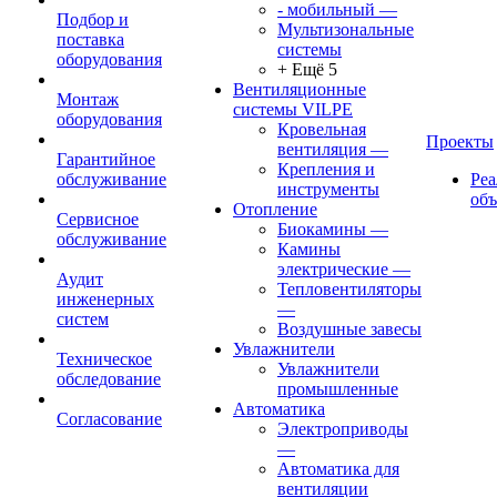
- мобильный
—
Подбор и
Мультизональные
поставка
системы
оборудования
+ Ещё 5
Вентиляционные
Монтаж
системы VILPE
оборудования
Кровельная
Проекты
вентиляция
—
Гарантийное
Крепления и
обслуживание
Ре
инструменты
об
Отопление
Сервисное
Биокамины
—
обслуживание
Камины
электрические
—
Аудит
Тепловентиляторы
инженерных
—
систем
Воздушные завесы
Увлажнители
Техническое
Увлажнители
обследование
промышленные
Автоматика
Согласование
Электроприводы
—
Автоматика для
вентиляции