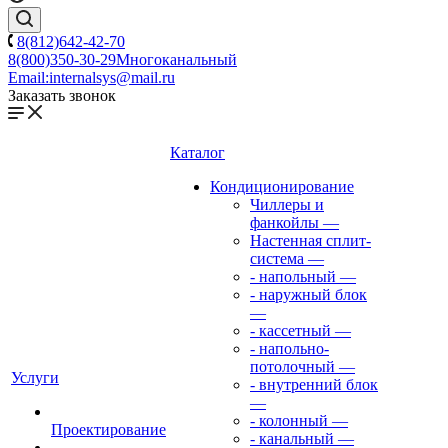
8(812)642-42-70
8(800)350-30-29
Многоканальный
Email:
internalsys@mail.ru
Заказать звонок
Каталог
Кондиционирование
Чиллеры и
фанкойлы
—
Настенная сплит-
система
—
- напольный
—
- наружный блок
—
- кассетный
—
- напольно-
потолочный
—
Услуги
- внутренний блок
—
- колонный
—
Проектирование
- канальный
—