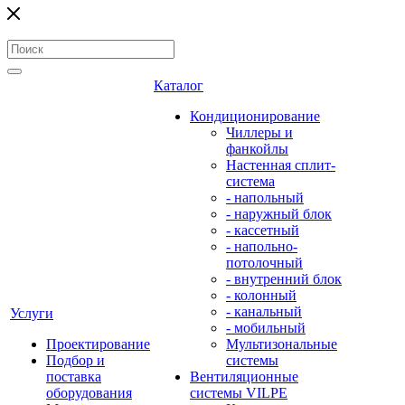
Каталог
Кондиционирование
Чиллеры и
фанкойлы
Настенная сплит-
система
- напольный
- наружный блок
- кассетный
- напольно-
потолочный
- внутренний блок
- колонный
- канальный
Услуги
- мобильный
Проектирование
Мультизональные
Подбор и
системы
поставка
Вентиляционные
оборудования
системы VILPE