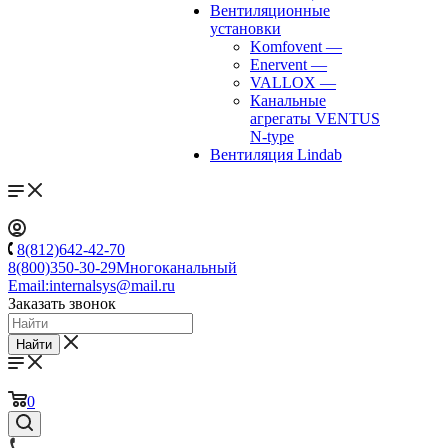
Вентиляционные
установки
Komfovent
—
Enervent
—
VALLOX
—
Канальные
агрегаты VENTUS
N-type
Вентиляция Lindab
8(812)642-42-70
8(800)350-30-29
Многоканальный
Email:
internalsys@mail.ru
Заказать звонок
Найти
0