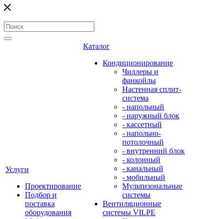
Каталог
Кондиционирование
Чиллеры и
фанкойлы
Настенная сплит-
система
- напольный
- наружный блок
- кассетный
- напольно-
потолочный
- внутренний блок
- колонный
- канальный
Услуги
- мобильный
Проектирование
Мультизональные
Подбор и
системы
поставка
Вентиляционные
оборудования
системы VILPE