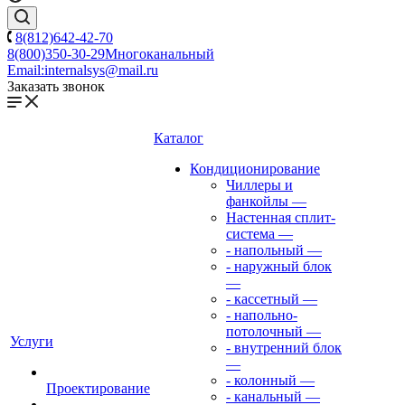
8(812)642-42-70
8(800)350-30-29
Многоканальный
Email:
internalsys@mail.ru
Заказать звонок
Каталог
Кондиционирование
Чиллеры и
фанкойлы
—
Настенная сплит-
система
—
- напольный
—
- наружный блок
—
- кассетный
—
- напольно-
потолочный
—
Услуги
- внутренний блок
—
- колонный
—
Проектирование
- канальный
—