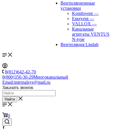
Вентиляционные
установки
Komfovent
—
Enervent
—
VALLOX
—
Канальные
агрегаты VENTUS
N-type
Вентиляция Lindab
8(812)642-42-70
8(800)350-30-29
Многоканальный
Email:
internalsys@mail.ru
Заказать звонок
Найти
0