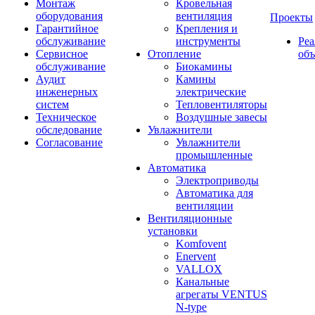
Монтаж
Кровельная
оборудования
вентиляция
Проекты
Гарантийное
Крепления и
обслуживание
инструменты
Ре
Сервисное
Отопление
об
обслуживание
Биокамины
Аудит
Камины
инженерных
электрические
систем
Тепловентиляторы
Техническое
Воздушные завесы
обследование
Увлажнители
Согласование
Увлажнители
промышленные
Автоматика
Электроприводы
Автоматика для
вентиляции
Вентиляционные
установки
Komfovent
Enervent
VALLOX
Канальные
агрегаты VENTUS
N-type