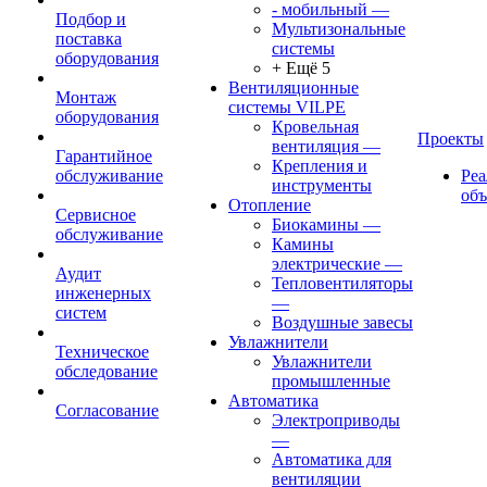
- мобильный
—
Подбор и
Мультизональные
поставка
системы
оборудования
+ Ещё 5
Вентиляционные
Монтаж
системы VILPE
оборудования
Кровельная
Проекты
вентиляция
—
Гарантийное
Крепления и
обслуживание
Ре
инструменты
об
Отопление
Сервисное
Биокамины
—
обслуживание
Камины
электрические
—
Аудит
Тепловентиляторы
инженерных
—
систем
Воздушные завесы
Увлажнители
Техническое
Увлажнители
обследование
промышленные
Автоматика
Согласование
Электроприводы
—
Автоматика для
вентиляции