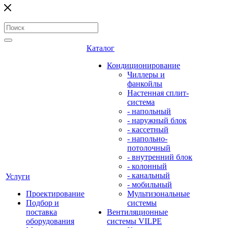
Каталог
Кондиционирование
Чиллеры и
фанкойлы
Настенная сплит-
система
- напольный
- наружный блок
- кассетный
- напольно-
потолочный
- внутренний блок
- колонный
- канальный
Услуги
- мобильный
Проектирование
Мультизональные
Подбор и
системы
поставка
Вентиляционные
оборудования
системы VILPE