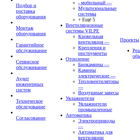
- мобильный
—
Подбор и
Мультизональные
поставка
системы
оборудования
+ Ещё 5
Вентиляционные
Монтаж
системы VILPE
оборудования
Кровельная
Проекты
вентиляция
—
Гарантийное
Крепления и
обслуживание
Ре
инструменты
об
Отопление
Сервисное
Биокамины
—
обслуживание
Камины
электрические
—
Аудит
Тепловентиляторы
инженерных
—
систем
Воздушные завесы
Увлажнители
Техническое
Увлажнители
обследование
промышленные
Автоматика
Согласование
Электроприводы
—
Автоматика для
вентиляции