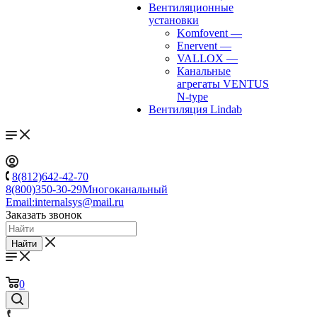
Вентиляционные
установки
Komfovent
—
Enervent
—
VALLOX
—
Канальные
агрегаты VENTUS
N-type
Вентиляция Lindab
8(812)642-42-70
8(800)350-30-29
Многоканальный
Email:
internalsys@mail.ru
Заказать звонок
Найти
0