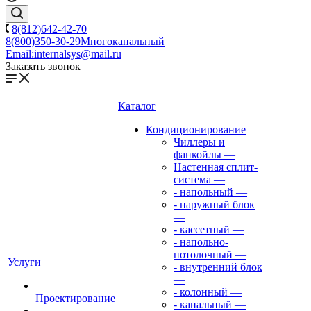
8(812)642-42-70
8(800)350-30-29
Многоканальный
Email:
internalsys@mail.ru
Заказать звонок
Каталог
Кондиционирование
Чиллеры и
фанкойлы
—
Настенная сплит-
система
—
- напольный
—
- наружный блок
—
- кассетный
—
- напольно-
потолочный
—
Услуги
- внутренний блок
—
- колонный
—
Проектирование
- канальный
—