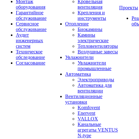
Монтаж
Кровельная
оборудования
вентиляция
Проекты
Гарантийное
Крепления и
обслуживание
инструменты
Ре
Сервисное
Отопление
об
обслуживание
Биокамины
Аудит
Камины
инженерных
электрические
систем
Тепловентиляторы
Техническое
Воздушные завесы
обследование
Увлажнители
Согласование
Увлажнители
промышленные
Автоматика
Электроприводы
Автоматика для
вентиляции
Вентиляционные
установки
Komfovent
Enervent
VALLOX
Канальные
агрегаты VENTUS
N-type