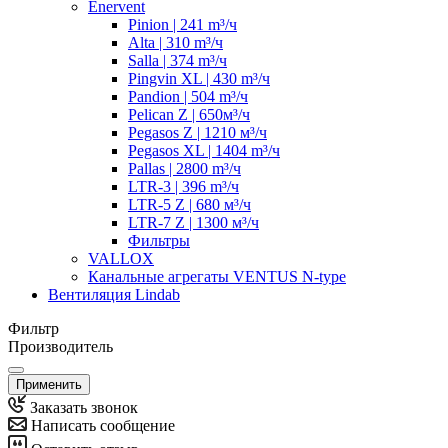
Enervent
Pinion | 241 m³/ч
Alta | 310 m³/ч
Salla | 374 m³/ч
Pingvin XL | 430 m³/ч
Pandion | 504 m³/ч
Pelican Z | 650м³/ч
Pegasos Z | 1210 м³/ч
Pegasos XL | 1404 m³/ч
Pallas | 2800 m³/ч
LTR-3 | 396 m³/ч
LTR-5 Z | 680 м³/ч
LTR-7 Z | 1300 м³/ч
Фильтры
VALLOX
Канальные агрегаты VENTUS N-type
Вентиляция Lindab
Фильтр
Производитель
Применить
Заказать звонок
Написать сообщение