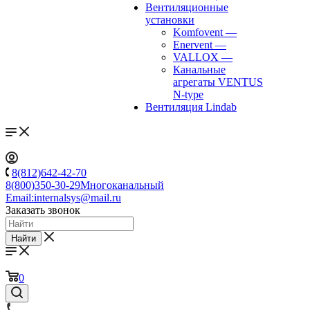
Вентиляционные
установки
Komfovent
—
Enervent
—
VALLOX
—
Канальные
агрегаты VENTUS
N-type
Вентиляция Lindab
8(812)642-42-70
8(800)350-30-29
Многоканальный
Email:
internalsys@mail.ru
Заказать звонок
Найти
0