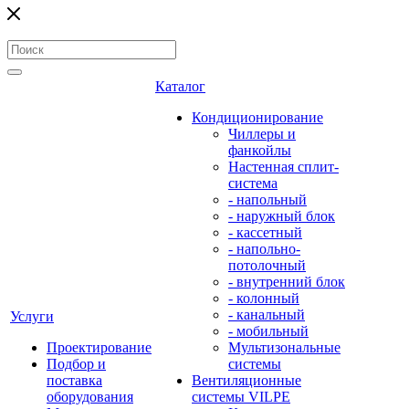
Каталог
Кондиционирование
Чиллеры и
фанкойлы
Настенная сплит-
система
- напольный
- наружный блок
- кассетный
- напольно-
потолочный
- внутренний блок
- колонный
- канальный
Услуги
- мобильный
Проектирование
Мультизональные
Подбор и
системы
поставка
Вентиляционные
оборудования
системы VILPE