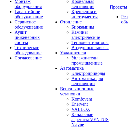
Монтаж
Кровельная
оборудования
вентиляция
Проекты
Гарантийное
Крепления и
обслуживание
инструменты
Ре
Сервисное
Отопление
об
обслуживание
Биокамины
Аудит
Камины
инженерных
электрические
систем
Тепловентиляторы
Техническое
Воздушные завесы
обследование
Увлажнители
Согласование
Увлажнители
промышленные
Автоматика
Электроприводы
Автоматика для
вентиляции
Вентиляционные
установки
Komfovent
Enervent
VALLOX
Канальные
агрегаты VENTUS
N-type