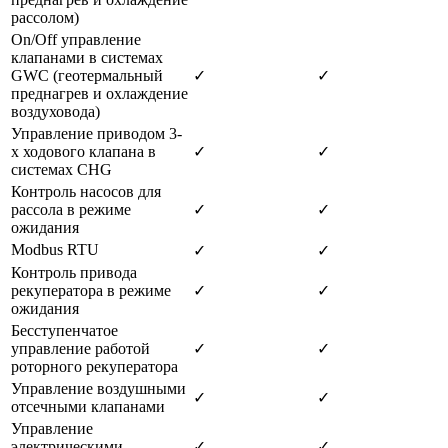
рассолом)
On/Off управление
клапанами в системах
GWC (геотермальный
✓
✓
преднагрев и охлаждение
воздуховода)
Управление приводом 3-
х ходового клапана в
✓
✓
системах CHG
Контроль насосов для
рассола в режиме
✓
✓
ожидания
Modbus RTU
✓
✓
Контроль привода
рекуператора в режиме
✓
✓
ожидания
Бесступенчатое
управление работой
✓
✓
роторного рекуператора
Управление воздушными
✓
✓
отсечными клапанами
Управление
электрическими
✓
✓