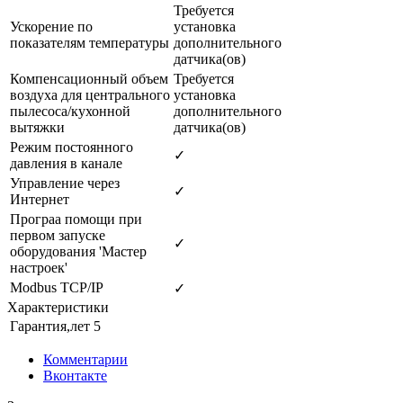
Требуется
Ускорение по
установка
показателям температуры
дополнительного
датчика(ов)
Компенсационный объем
Требуется
воздуха для центрального
установка
пылесоса/кухонной
дополнительного
вытяжки
датчика(ов)
Режим постоянного
✓
давления в канале
Управление через
✓
Интернет
Програа помощи при
первом запуске
✓
оборудования 'Мастер
настроек'
Modbus TCP/IP
✓
Характеристики
Гарантия,лет
5
Комментарии
Вконтакте