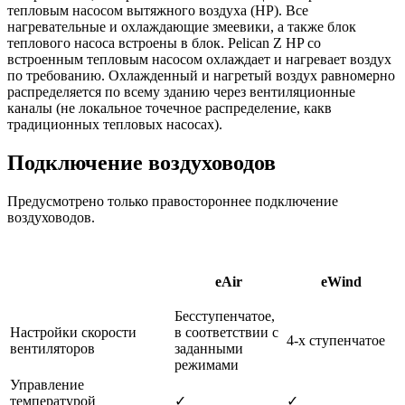
тепловым насосом вытяжного воздуха (HP). Все
нагревательные и охлаждающие змеевики, а также блок
теплового насоса встроены в блок. Pelican Z HP со
встроенным тепловым насосом охлаждает и нагревает воздух
по требованию. Охлажденный и нагретый воздух равномерно
распределяется по всему зданию через вентиляционные
каналы (не локальное точечное распределение, какв
традиционных тепловых насосах).
Подключение воздуховодов
Предусмотрено только правостороннее подключение
воздуховодов.
eAir
eWind
Бесступенчатое,
Настройки скорости
в соответствии с
4-х ступенчатое
вентиляторов
заданными
режимами
Управление
температурой
✓
✓