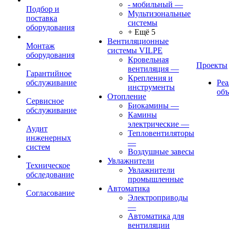
- мобильный
—
Подбор и
Мультизональные
поставка
системы
оборудования
+ Ещё 5
Вентиляционные
Монтаж
системы VILPE
оборудования
Кровельная
Проекты
вентиляция
—
Гарантийное
Крепления и
обслуживание
Ре
инструменты
об
Отопление
Сервисное
Биокамины
—
обслуживание
Камины
электрические
—
Аудит
Тепловентиляторы
инженерных
—
систем
Воздушные завесы
Увлажнители
Техническое
Увлажнители
обследование
промышленные
Автоматика
Согласование
Электроприводы
—
Автоматика для
вентиляции