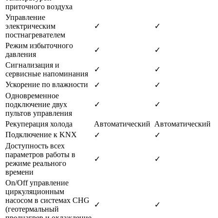
приточного воздуха
Управление
электрическим
✓
✓
постнагревателем
Режим избыточного
✓
✓
давления
Сигнализация и
✓
✓
сервисные напоминания
Ускорение по влажности
✓
✓
Одновременное
подключение двух
✓
✓
пультов управления
Рекуперация холода
Автоматический
Автоматический
Подключение к KNX
✓
✓
Доступность всех
параметров работы в
✓
✓
режиме реального
времени
On/Off управление
циркуляционным
насосом в системах CHG
✓
✓
(геотермальный
преднагрев и охлаждение