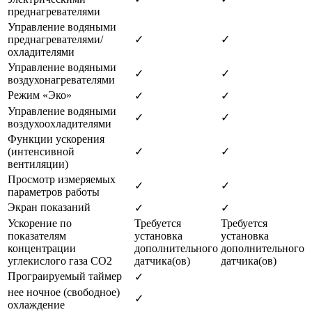
преднагревателями
Управление водяными
преднагревателями/
✓
✓
охладителями
Управление водяными
✓
✓
воздухонагревателями
Режим «Эко»
✓
✓
Управление водяными
✓
✓
воздухоохладителями
Функции ускорения
(интенсивной
✓
✓
вентиляции)
Просмотр измеряемых
✓
✓
параметров работы
Экран показаний
✓
✓
Ускорение по
Требуется
Требуется
показателям
установка
установка
концентрации
дополнительного
дополнительного
углекислого газа CO2
датчика(ов)
датчика(ов)
Програируемый таймер
✓
нее ночное (свободное)
✓
охлаждение