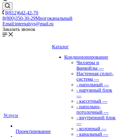
8(812)642-42-70
8(800)350-30-29
Многоканальный
Email:
internalsys@mail.ru
Заказать звонок
Каталог
Кондиционирование
Чиллеры и
фанкойлы
—
Настенная сплит-
система
—
- напольный
—
- наружный блок
—
- кассетный
—
- напольно-
потолочный
—
Услуги
- внутренний блок
—
- колонный
—
Проектирование
- канальный
—