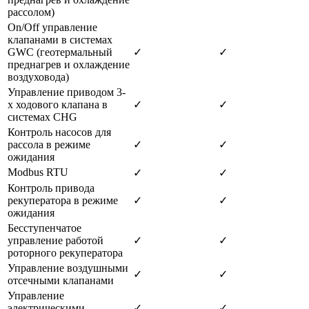
рассолом)
On/Off управление
клапанами в системах
GWC (геотермальный
✓
✓
преднагрев и охлаждение
воздуховода)
Управление приводом 3-
х ходового клапана в
✓
✓
системах CHG
Контроль насосов для
рассола в режиме
✓
✓
ожидания
Modbus RTU
✓
✓
Контроль привода
рекуператора в режиме
✓
✓
ожидания
Бесступенчатое
управление работой
✓
✓
роторного рекуператора
Управление воздушными
✓
✓
отсечными клапанами
Управление
электрическими
✓
✓