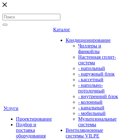
Каталог
Кондиционирование
Чиллеры и
фанкойлы
Настенная сплит-
система
- напольный
- наружный блок
- кассетный
- напольно-
потолочный
- внутренний блок
- колонный
- канальный
Услуги
- мобильный
Проектирование
Мультизональные
Подбор и
системы
поставка
Вентиляционные
оборудования
системы VILPE