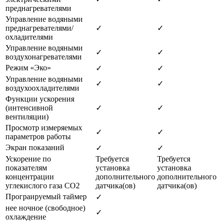
преднагревателями
Управление водяными
преднагревателями/
✓
✓
охладителями
Управление водяными
✓
✓
воздухонагревателями
Режим «Эко»
✓
✓
Управление водяными
✓
✓
воздухоохладителями
Функции ускорения
(интенсивной
✓
✓
вентиляции)
Просмотр измеряемых
✓
✓
параметров работы
Экран показаний
✓
✓
Ускорение по
Требуется
Требуется
показателям
установка
установка
концентрации
дополнительного
дополнительного
углекислого газа CO2
датчика(ов)
датчика(ов)
Програируемый таймер
✓
нее ночное (свободное)
✓
охлаждение