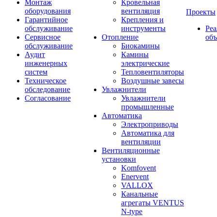
Монтаж
Кровельная
оборудования
вентиляция
Проекты
Гарантийное
Крепления и
обслуживание
инструменты
Ре
Сервисное
Отопление
об
обслуживание
Биокамины
Аудит
Камины
инженерных
электрические
систем
Тепловентиляторы
Техническое
Воздушные завесы
обследование
Увлажнители
Согласование
Увлажнители
промышленные
Автоматика
Электроприводы
Автоматика для
вентиляции
Вентиляционные
установки
Komfovent
Enervent
VALLOX
Канальные
агрегаты VENTUS
N-type