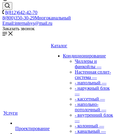
8(812)642-42-70
8(800)350-30-29
Многоканальный
Email:
internalsys@mail.ru
Заказать звонок
Каталог
Кондиционирование
Чиллеры и
фанкойлы
—
Настенная сплит-
система
—
- напольный
—
- наружный блок
—
- кассетный
—
- напольно-
потолочный
—
Услуги
- внутренний блок
—
- колонный
—
Проектирование
- канальный
—