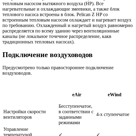
тепловым насосом вытяжного воздуха (HP). Все
нагревательные и охлаждающие змеевики, а также блок
теплового насоса встроены в блок. Pelican Z HP со
встроенным тепловым насосом охлаждает и нагревает воздух
по требованию. Охлажденный и нагретый воздух равномерно
распределяется по всему зданию через вентиляционные
каналы (не локальное точечное распределение, какв
традиционных тепловых насосах).
Подключение воздуховодов
Предусмотрено только правостороннее подключение
воздуховодов.
eAir
eWind
Бесступенчатое,
Настройки скорости
в соответствии с
4-х ступенчатое
вентиляторов
заданными
режимами
Управление
температурой
✓
✓