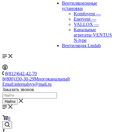
Вентиляционные
установки
Komfovent
—
Enervent
—
VALLOX
—
Канальные
агрегаты VENTUS
N-type
Вентиляция Lindab
8(812)642-42-70
8(800)350-30-29
Многоканальный
Email:
internalsys@mail.ru
Заказать звонок
Найти
0