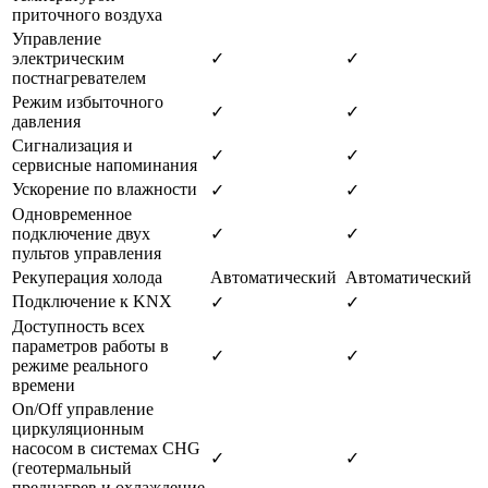
приточного воздуха
Управление
электрическим
✓
✓
постнагревателем
Режим избыточного
✓
✓
давления
Сигнализация и
✓
✓
сервисные напоминания
Ускорение по влажности
✓
✓
Одновременное
подключение двух
✓
✓
пультов управления
Рекуперация холода
Автоматический
Автоматический
Подключение к KNX
✓
✓
Доступность всех
параметров работы в
✓
✓
режиме реального
времени
On/Off управление
циркуляционным
насосом в системах CHG
✓
✓
(геотермальный
преднагрев и охлаждение