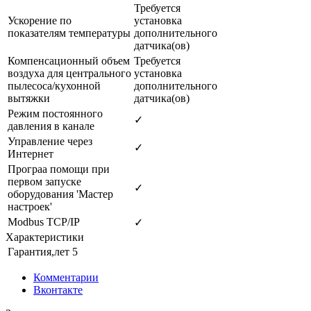
Требуется
Ускорение по
установка
показателям температуры
дополнительного
датчика(ов)
Компенсационный объем
Требуется
воздуха для центрального
установка
пылесоса/кухонной
дополнительного
вытяжки
датчика(ов)
Режим постоянного
✓
давления в канале
Управление через
✓
Интернет
Програа помощи при
первом запуске
✓
оборудования 'Мастер
настроек'
Modbus TCP/IP
✓
Характеристики
Гарантия,лет
5
Комментарии
Вконтакте