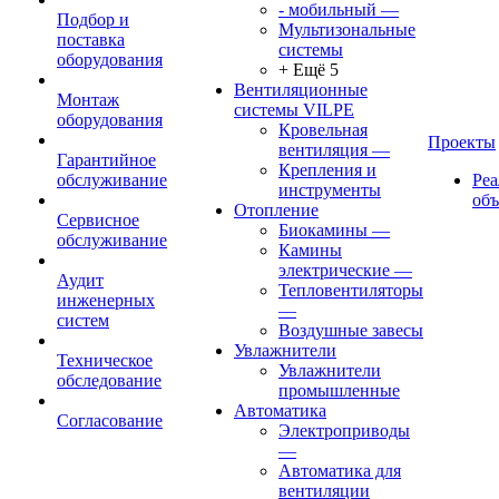
- мобильный
—
Подбор и
Мультизональные
поставка
системы
оборудования
+ Ещё 5
Вентиляционные
Монтаж
системы VILPE
оборудования
Кровельная
Проекты
вентиляция
—
Гарантийное
Крепления и
обслуживание
Ре
инструменты
об
Отопление
Сервисное
Биокамины
—
обслуживание
Камины
электрические
—
Аудит
Тепловентиляторы
инженерных
—
систем
Воздушные завесы
Увлажнители
Техническое
Увлажнители
обследование
промышленные
Автоматика
Согласование
Электроприводы
—
Автоматика для
вентиляции