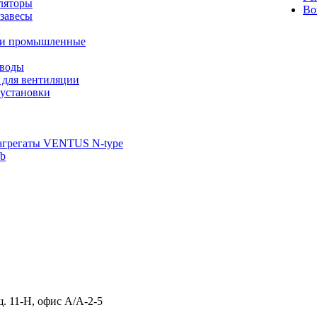
ляторы
Во
завесы
ли промышленные
иводы
 для вентиляции
установки
агрегаты VENTUS N-type
ab
щ. 11-Н, офис А/А-2-5