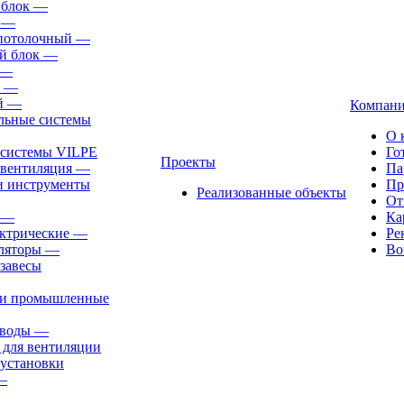
 блок
—
—
-потолочный
—
й блок
—
—
—
й
—
Компан
льные системы
О 
 системы VILPE
Го
Проекты
 вентиляция
—
Па
и инструменты
Пр
Реализованные объекты
От
—
Ка
ктрические
—
Ре
ляторы
—
Во
завесы
ли промышленные
иводы
—
 для вентиляции
установки
—