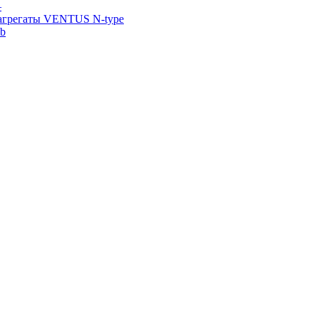
—
агрегаты VENTUS N-type
ab