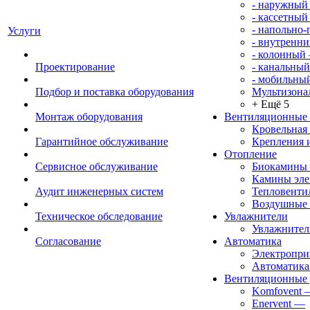
- наружный
- кассетный
- напольно
Услуги
- внутренни
- колонный
Проектирование
- канальный
- мобильны
Подбор и поставка оборудования
Мультизона
+ Ещё 5
Монтаж оборудования
Вентиляционные
Кровельная
Гарантийное обслуживание
Крепления 
Отопление
Сервисное обслуживание
Биокамины
Камины эле
Аудит инженерных систем
Тепловенти
Воздушные 
Техническое обследование
Увлажнители
Увлажните
Согласование
Автоматика
Электропр
Автоматика
Вентиляционные 
Komfovent
Enervent
—