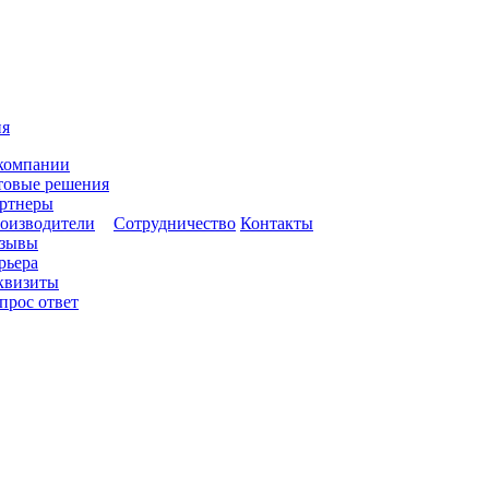
ия
компании
товые решения
ртнеры
оизводители
Сотрудничество
Контакты
зывы
рьера
квизиты
прос ответ