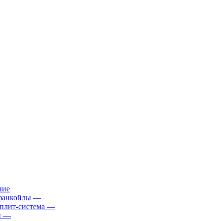
ние
фанкойлы
—
плит-система
—
й
—