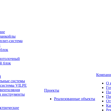
ние
фанкойлы
плит-система
й
 блок
-потолочный
й блок
Компан
й
льные системы
О 
 системы VILPE
Го
 вентиляция
Проекты
Па
и инструменты
Пр
Реализованные объекты
От
Ка
ктрические
Ре