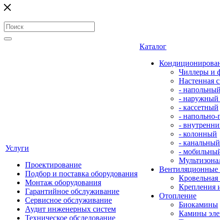
Каталог
Кондиционирова
Чиллеры и 
Настенная с
- напольны
- наружный
- кассетный
- напольно
- внутренни
- колонный
- канальный
Услуги
- мобильны
Мультизона
Проектирование
Вентиляционные
Подбор и поставка оборудования
Кровельная
Монтаж оборудования
Крепления 
Гарантийное обслуживание
Отопление
Сервисное обслуживание
Биокамины
Аудит инженерных систем
Камины эле
Техническое обследование