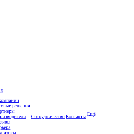
ия
компании
товые решения
ртнеры
Ещё
оизводители
Сотрудничество
Контакты
зывы
рьера
квизиты