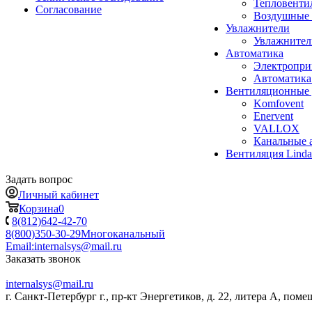
Тепловенти
Согласование
Воздушные 
Увлажнители
Увлажните
Автоматика
Электропр
Автоматика
Вентиляционные 
Komfovent
Enervent
VALLOX
Канальные 
Вентиляция Lind
Задать вопрос
Личный кабинет
Корзина
0
8(812)642-42-70
8(800)350-30-29
Многоканальный
Email:
internalsys@mail.ru
Заказать звонок
internalsys@mail.ru
г. Санкт-Петербург г., пр-кт Энергетиков, д. 22, литера А, поме