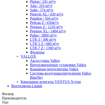
Pinion | 241 m³/ч
Alta | 310 m³/ч
Salla | 374 m³/ч
Pingvin XL | 430 m³/ч
Pandion | 504 m³/ч
Pelican Z | 650м³/ч
Pegasos Z | 1210 м³/ч
Pegasos XL | 1404 m³/ч
Pallas | 2800 m³/ч
LTR-3 | 396 m³/ч
LTR-5 Z | 680 м³/ч
LTR-7 Z | 1300 м³/ч
Фильтры
VALLOX
Аксессуары Vallox
Вентиляционные установки Vallox
Крышные вентиляторы Vallox
Система воздухораспределения Vallox
BlueSky
Канальные агрегаты VENTUS N-type
Вентиляция Lindab
Фильтр
Производитель
Тип