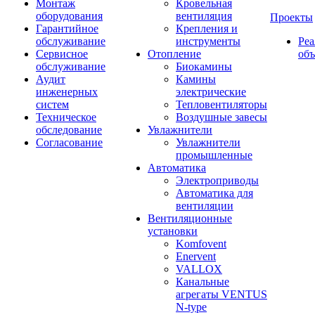
Монтаж
Кровельная
оборудования
вентиляция
Проекты
Гарантийное
Крепления и
обслуживание
инструменты
Ре
Сервисное
Отопление
об
обслуживание
Биокамины
Аудит
Камины
инженерных
электрические
систем
Тепловентиляторы
Техническое
Воздушные завесы
обследование
Увлажнители
Согласование
Увлажнители
промышленные
Автоматика
Электроприводы
Автоматика для
вентиляции
Вентиляционные
установки
Komfovent
Enervent
VALLOX
Канальные
агрегаты VENTUS
N-type