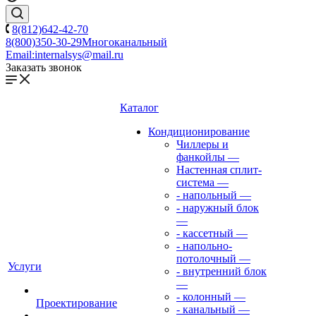
8(812)642-42-70
8(800)350-30-29
Многоканальный
Email:
internalsys@mail.ru
Заказать звонок
Каталог
Кондиционирование
Чиллеры и
фанкойлы
—
Настенная сплит-
система
—
- напольный
—
- наружный блок
—
- кассетный
—
- напольно-
потолочный
—
Услуги
- внутренний блок
—
- колонный
—
Проектирование
- канальный
—