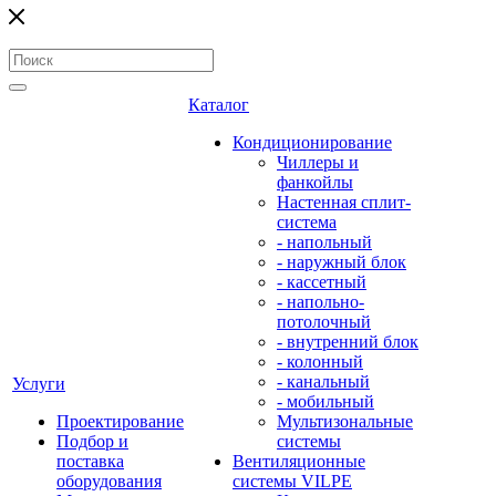
Каталог
Кондиционирование
Чиллеры и
фанкойлы
Настенная сплит-
система
- напольный
- наружный блок
- кассетный
- напольно-
потолочный
- внутренний блок
- колонный
- канальный
Услуги
- мобильный
Проектирование
Мультизональные
Подбор и
системы
поставка
Вентиляционные
оборудования
системы VILPE