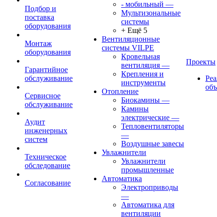
- мобильный
—
Подбор и
Мультизональные
поставка
системы
оборудования
+ Ещё 5
Вентиляционные
Монтаж
системы VILPE
оборудования
Кровельная
Проекты
вентиляция
—
Гарантийное
Крепления и
обслуживание
Ре
инструменты
об
Отопление
Сервисное
Биокамины
—
обслуживание
Камины
электрические
—
Аудит
Тепловентиляторы
инженерных
—
систем
Воздушные завесы
Увлажнители
Техническое
Увлажнители
обследование
промышленные
Автоматика
Согласование
Электроприводы
—
Автоматика для
вентиляции