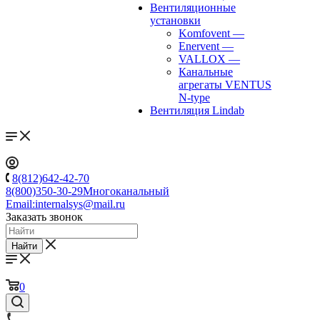
Вентиляционные
установки
Komfovent
—
Enervent
—
VALLOX
—
Канальные
агрегаты VENTUS
N-type
Вентиляция Lindab
8(812)642-42-70
8(800)350-30-29
Многоканальный
Email:
internalsys@mail.ru
Заказать звонок
Найти
0