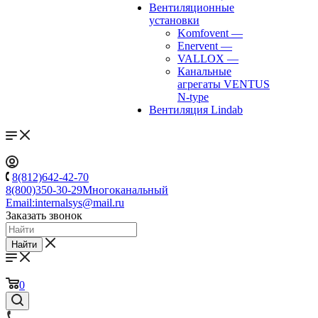
Вентиляционные
установки
Komfovent
—
Enervent
—
VALLOX
—
Канальные
агрегаты VENTUS
N-type
Вентиляция Lindab
8(812)642-42-70
8(800)350-30-29
Многоканальный
Email:
internalsys@mail.ru
Заказать звонок
Найти
0