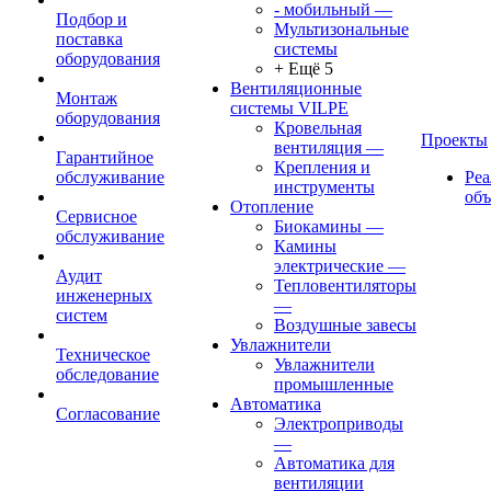
- мобильный
—
Подбор и
Мультизональные
поставка
системы
оборудования
+ Ещё 5
Вентиляционные
Монтаж
системы VILPE
оборудования
Кровельная
Проекты
вентиляция
—
Гарантийное
Крепления и
обслуживание
Ре
инструменты
об
Отопление
Сервисное
Биокамины
—
обслуживание
Камины
электрические
—
Аудит
Тепловентиляторы
инженерных
—
систем
Воздушные завесы
Увлажнители
Техническое
Увлажнители
обследование
промышленные
Автоматика
Согласование
Электроприводы
—
Автоматика для
вентиляции