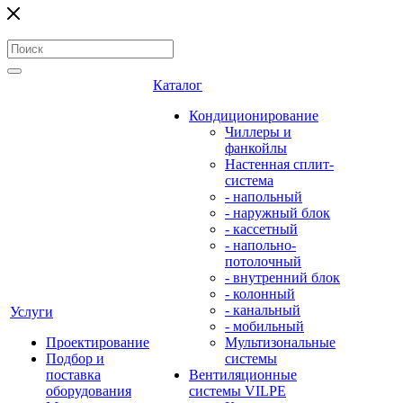
Каталог
Кондиционирование
Чиллеры и
фанкойлы
Настенная сплит-
система
- напольный
- наружный блок
- кассетный
- напольно-
потолочный
- внутренний блок
- колонный
- канальный
Услуги
- мобильный
Проектирование
Мультизональные
Подбор и
системы
поставка
Вентиляционные
оборудования
системы VILPE