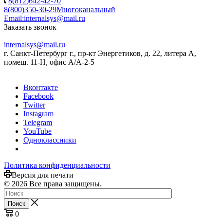
8(812)642-42-70
8(800)350-30-29
Многоканальный
Email:
internalsys@mail.ru
Заказать звонок
internalsys@mail.ru
г. Санкт-Петербург г., пр-кт Энергетиков, д. 22, литера А,
помещ. 11-Н, офис А/А-2-5
Вконтакте
Facebook
Twitter
Instagram
Telegram
YouTube
Одноклассники
Политика конфиденциальности
Версия для печати
© 2026 Все права защищены.
Поиск
0