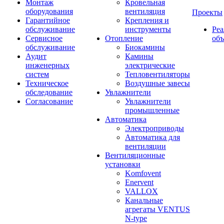
Монтаж
Кровельная
оборудования
вентиляция
Проекты
Гарантийное
Крепления и
обслуживание
инструменты
Ре
Сервисное
Отопление
об
обслуживание
Биокамины
Аудит
Камины
инженерных
электрические
систем
Тепловентиляторы
Техническое
Воздушные завесы
обследование
Увлажнители
Согласование
Увлажнители
промышленные
Автоматика
Электроприводы
Автоматика для
вентиляции
Вентиляционные
установки
Komfovent
Enervent
VALLOX
Канальные
агрегаты VENTUS
N-type