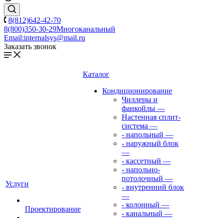
8(812)642-42-70
8(800)350-30-29
Многоканальный
Email:
internalsys@mail.ru
Заказать звонок
Каталог
Кондиционирование
Чиллеры и
фанкойлы
—
Настенная сплит-
система
—
- напольный
—
- наружный блок
—
- кассетный
—
- напольно-
потолочный
—
Услуги
- внутренний блок
—
- колонный
—
Проектирование
- канальный
—