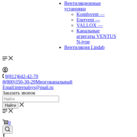
Вентиляционные
установки
Komfovent
—
Enervent
—
VALLOX
—
Канальные
агрегаты VENTUS
N-type
Вентиляция Lindab
8(812)642-42-70
8(800)350-30-29
Многоканальный
Email:
internalsys@mail.ru
Заказать звонок
Найти
0