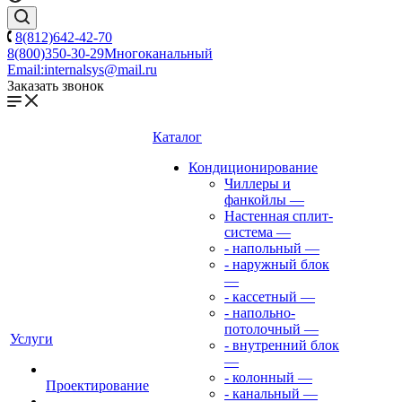
8(812)642-42-70
8(800)350-30-29
Многоканальный
Email:
internalsys@mail.ru
Заказать звонок
Каталог
Кондиционирование
Чиллеры и
фанкойлы
—
Настенная сплит-
система
—
- напольный
—
- наружный блок
—
- кассетный
—
- напольно-
потолочный
—
Услуги
- внутренний блок
—
- колонный
—
Проектирование
- канальный
—