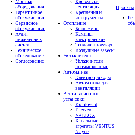
Монтаж
Кровельная
оборудования
вентиляция
Проекты
Гарантийное
Крепления и
обслуживание
инструменты
Ре
Сервисное
Отопление
об
обслуживание
Биокамины
Аудит
Камины
инженерных
электрические
систем
Тепловентиляторы
Техническое
Воздушные завесы
обследование
Увлажнители
Согласование
Увлажнители
промышленные
Автоматика
Электроприводы
Автоматика для
вентиляции
Вентиляционные
установки
Komfovent
Enervent
VALLOX
Канальные
агрегаты VENTUS
N-type