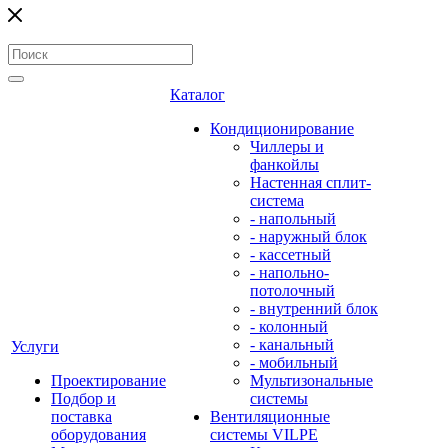
Каталог
Кондиционирование
Чиллеры и
фанкойлы
Настенная сплит-
система
- напольный
- наружный блок
- кассетный
- напольно-
потолочный
- внутренний блок
- колонный
- канальный
Услуги
- мобильный
Проектирование
Мультизональные
Подбор и
системы
поставка
Вентиляционные
оборудования
системы VILPE