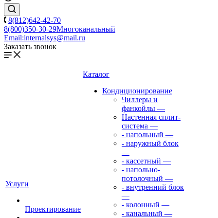
8(812)642-42-70
8(800)350-30-29
Многоканальный
Email:
internalsys@mail.ru
Заказать звонок
Каталог
Кондиционирование
Чиллеры и
фанкойлы
—
Настенная сплит-
система
—
- напольный
—
- наружный блок
—
- кассетный
—
- напольно-
потолочный
—
Услуги
- внутренний блок
—
- колонный
—
Проектирование
- канальный
—