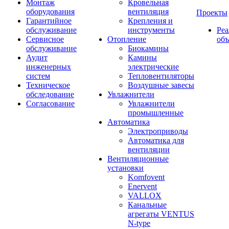
Монтаж
Кровельная
оборудования
вентиляция
Проекты
Гарантийное
Крепления и
обслуживание
инструменты
Ре
Сервисное
Отопление
об
обслуживание
Биокамины
Аудит
Камины
инженерных
электрические
систем
Тепловентиляторы
Техническое
Воздушные завесы
обследование
Увлажнители
Согласование
Увлажнители
промышленные
Автоматика
Электроприводы
Автоматика для
вентиляции
Вентиляционные
установки
Komfovent
Enervent
VALLOX
Канальные
агрегаты VENTUS
N-type