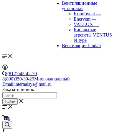
Вентиляционные
установки
Komfovent
—
Enervent
—
VALLOX
—
Канальные
агрегаты VENTUS
N-type
Вентиляция Lindab
8(812)642-42-70
8(800)350-30-29
Многоканальный
Email:
internalsys@mail.ru
Заказать звонок
Найти
0