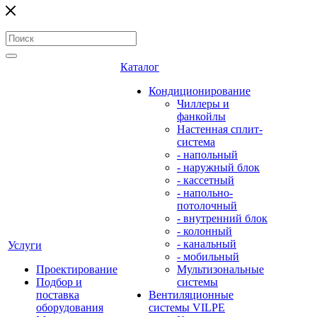
Каталог
Кондиционирование
Чиллеры и
фанкойлы
Настенная сплит-
система
- напольный
- наружный блок
- кассетный
- напольно-
потолочный
- внутренний блок
- колонный
- канальный
Услуги
- мобильный
Проектирование
Мультизональные
Подбор и
системы
поставка
Вентиляционные
оборудования
системы VILPE