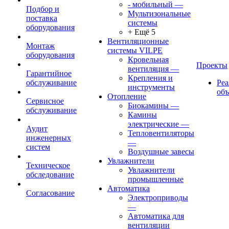
- мобильный
—
Подбор и
Мультизональные
поставка
системы
оборудования
+ Ещё 5
Вентиляционные
Монтаж
системы VILPE
оборудования
Кровельная
Проекты
вентиляция
—
Гарантийное
Крепления и
обслуживание
Ре
инструменты
об
Отопление
Сервисное
Биокамины
—
обслуживание
Камины
электрические
—
Аудит
Тепловентиляторы
инженерных
—
систем
Воздушные завесы
Увлажнители
Техническое
Увлажнители
обследование
промышленные
Автоматика
Согласование
Электроприводы
—
Автоматика для
вентиляции