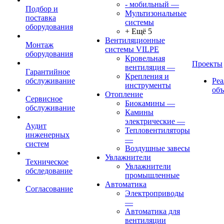
- мобильный
—
Подбор и
Мультизональные
поставка
системы
оборудования
+ Ещё 5
Вентиляционные
Монтаж
системы VILPE
оборудования
Кровельная
Проекты
вентиляция
—
Гарантийное
Крепления и
обслуживание
Ре
инструменты
об
Отопление
Сервисное
Биокамины
—
обслуживание
Камины
электрические
—
Аудит
Тепловентиляторы
инженерных
—
систем
Воздушные завесы
Увлажнители
Техническое
Увлажнители
обследование
промышленные
Автоматика
Согласование
Электроприводы
—
Автоматика для
вентиляции