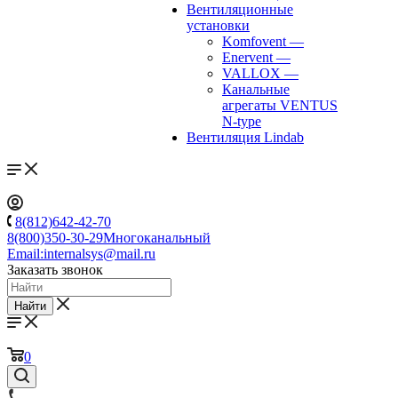
Вентиляционные
установки
Komfovent
—
Enervent
—
VALLOX
—
Канальные
агрегаты VENTUS
N-type
Вентиляция Lindab
8(812)642-42-70
8(800)350-30-29
Многоканальный
Email:
internalsys@mail.ru
Заказать звонок
Найти
0