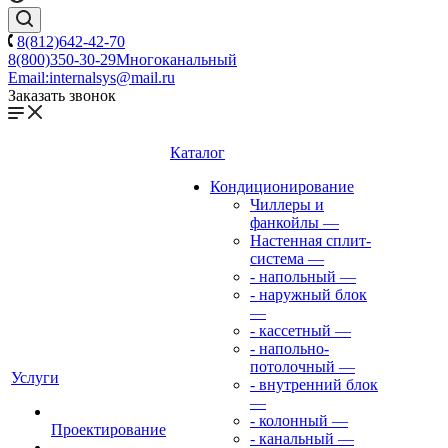
8(812)642-42-70
8(800)350-30-29
Многоканальный
Email:
internalsys@mail.ru
Заказать звонок
Каталог
Кондиционирование
Чиллеры и
фанкойлы
—
Настенная сплит-
система
—
- напольный
—
- наружный блок
—
- кассетный
—
- напольно-
потолочный
—
Услуги
- внутренний блок
—
- колонный
—
Проектирование
- канальный
—