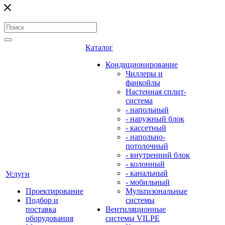
Каталог
Кондиционирование
Чиллеры и
фанкойлы
Настенная сплит-
система
- напольный
- наружный блок
- кассетный
- напольно-
потолочный
- внутренний блок
- колонный
- канальный
Услуги
- мобильный
Проектирование
Мультизональные
Подбор и
системы
поставка
Вентиляционные
оборудования
системы VILPE