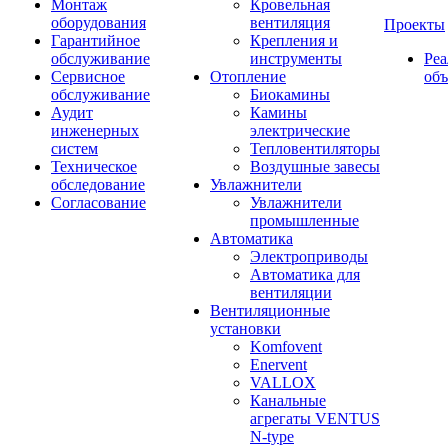
Монтаж
Кровельная
оборудования
вентиляция
Проекты
Гарантийное
Крепления и
обслуживание
инструменты
Ре
Сервисное
Отопление
об
обслуживание
Биокамины
Аудит
Камины
инженерных
электрические
систем
Тепловентиляторы
Техническое
Воздушные завесы
обследование
Увлажнители
Согласование
Увлажнители
промышленные
Автоматика
Электроприводы
Автоматика для
вентиляции
Вентиляционные
установки
Komfovent
Enervent
VALLOX
Канальные
агрегаты VENTUS
N-type