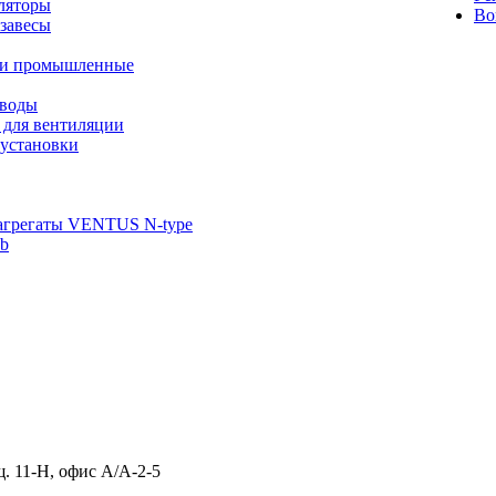
ляторы
Во
завесы
ли промышленные
иводы
 для вентиляции
установки
агрегаты VENTUS N-type
ab
щ. 11-Н, офис А/А-2-5