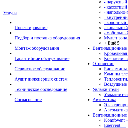
- наружный
- кассетный
- напольно
Услуги
- внутренни
- колонный
Проектирование
- канальный
- мобильны
Подбор и поставка оборудования
Мультизона
+ Ещё 5
Монтаж оборудования
Вентиляционные
Кровельная
Гарантийное обслуживание
Крепления 
Отопление
Сервисное обслуживание
Биокамины
Камины эле
Аудит инженерных систем
Тепловенти
Воздушные 
Техническое обследование
Увлажнители
Увлажните
Согласование
Автоматика
Электропр
Автоматика
Вентиляционные 
Komfovent
Enervent
—