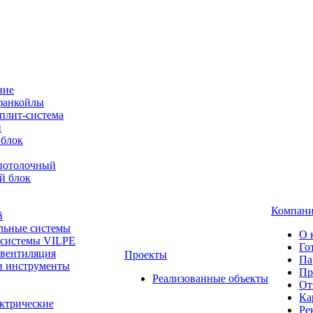
ние
фанкойлы
плит-система
й
 блок
-потолочный
й блок
Компан
й
льные системы
О 
 системы VILPE
Го
 вентиляция
Проекты
Па
и инструменты
Пр
Реализованные объекты
От
Ка
ктрические
Ре