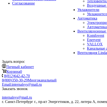
Тепловенти
Согласование
Воздушные 
Увлажнители
Увлажните
Автоматика
Электропр
Автоматика
Вентиляционные 
Komfovent
Enervent
VALLOX
Канальные 
Вентиляция Lind
Задать вопрос
Личный кабинет
Корзина
0
8(812)642-42-70
8(800)350-30-29
Многоканальный
Email:
internalsys@mail.ru
Заказать звонок
internalsys@mail.ru
г. Санкт-Петербург г., пр-кт Энергетиков, д. 22, литера А, поме