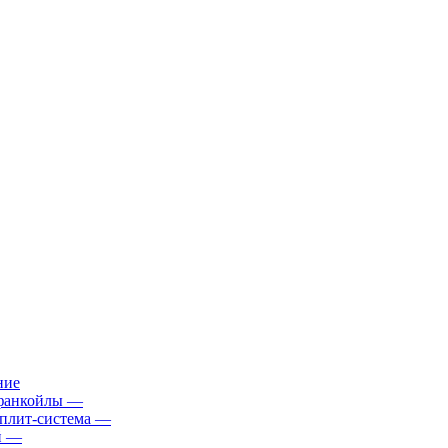
ние
фанкойлы
—
плит-система
—
й
—