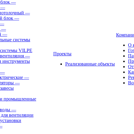
 блок
—
—
-потолочный
—
й блок
—
—
—
й
—
Компан
льные системы
О 
 системы VILPE
Го
Проекты
 вентиляция
—
Па
и инструменты
Пр
Реализованные объекты
От
—
Ка
ктрические
—
Ре
ляторы
—
Во
завесы
ли промышленные
иводы
—
 для вентиляции
установки
—