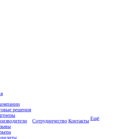
ия
компании
товые решения
ртнеры
Ещё
оизводители
Сотрудничество
Контакты
зывы
рьера
квизиты