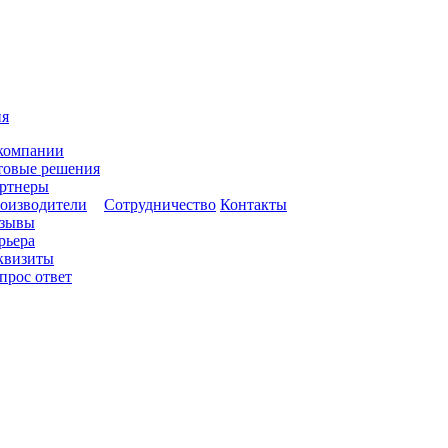
ия
компании
товые решения
ртнеры
оизводители
Сотрудничество
Контакты
зывы
рьера
квизиты
прос ответ