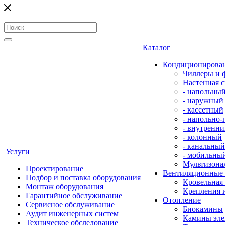
Каталог
Кондиционирова
Чиллеры и 
Настенная с
- напольны
- наружный
- кассетный
- напольно
- внутренни
- колонный
- канальный
Услуги
- мобильны
Мультизона
Проектирование
Вентиляционные
Подбор и поставка оборудования
Кровельная
Монтаж оборудования
Крепления 
Гарантийное обслуживание
Отопление
Сервисное обслуживание
Биокамины
Аудит инженерных систем
Камины эле
Техническое обследование