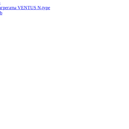
—
агрегаты VENTUS N-type
ab