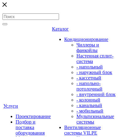
Каталог
Кондиционирование
Чиллеры и
фанкойлы
Настенная сплит-
система
- напольный
- наружный блок
- кассетный
- напольно-
потолочный
- внутренний блок
- колонный
- канальный
Услуги
- мобильный
Проектирование
Мультизональные
Подбор и
системы
поставка
Вентиляционные
оборудования
системы VILPE