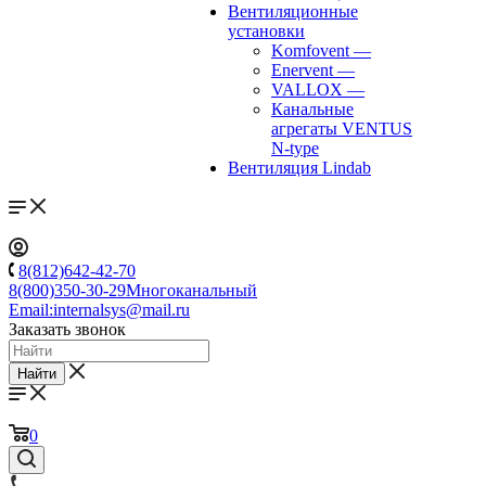
Вентиляционные
установки
Komfovent
—
Enervent
—
VALLOX
—
Канальные
агрегаты VENTUS
N-type
Вентиляция Lindab
8(812)642-42-70
8(800)350-30-29
Многоканальный
Email:
internalsys@mail.ru
Заказать звонок
Найти
0