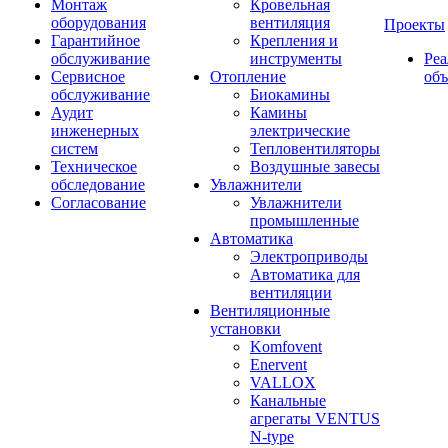
Монтаж
Кровельная
оборудования
вентиляция
Проекты
Гарантийное
Крепления и
обслуживание
инструменты
Ре
Сервисное
Отопление
об
обслуживание
Биокамины
Аудит
Камины
инженерных
электрические
систем
Тепловентиляторы
Техническое
Воздушные завесы
обследование
Увлажнители
Согласование
Увлажнители
промышленные
Автоматика
Электроприводы
Автоматика для
вентиляции
Вентиляционные
установки
Komfovent
Enervent
VALLOX
Канальные
агрегаты VENTUS
N-type