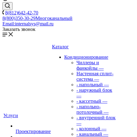
8(812)642-42-70
8(800)350-30-29
Многоканальный
Email:
internalsys@mail.ru
Заказать звонок
Каталог
Кондиционирование
Чиллеры и
фанкойлы
—
Настенная сплит-
система
—
- напольный
—
- наружный блок
—
- кассетный
—
- напольно-
потолочный
—
Услуги
- внутренний блок
—
- колонный
—
Проектирование
- канальный
—