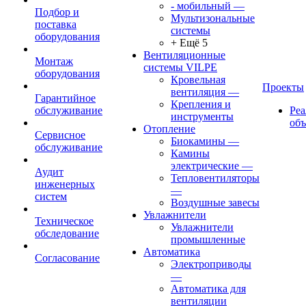
- мобильный
—
Подбор и
Мультизональные
поставка
системы
оборудования
+ Ещё 5
Вентиляционные
Монтаж
системы VILPE
оборудования
Кровельная
Проекты
вентиляция
—
Гарантийное
Крепления и
обслуживание
Ре
инструменты
об
Отопление
Сервисное
Биокамины
—
обслуживание
Камины
электрические
—
Аудит
Тепловентиляторы
инженерных
—
систем
Воздушные завесы
Увлажнители
Техническое
Увлажнители
обследование
промышленные
Автоматика
Согласование
Электроприводы
—
Автоматика для
вентиляции