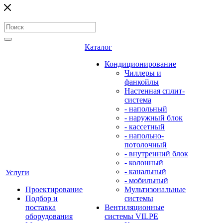
Каталог
Кондиционирование
Чиллеры и
фанкойлы
Настенная сплит-
система
- напольный
- наружный блок
- кассетный
- напольно-
потолочный
- внутренний блок
- колонный
- канальный
Услуги
- мобильный
Проектирование
Мультизональные
Подбор и
системы
поставка
Вентиляционные
оборудования
системы VILPE