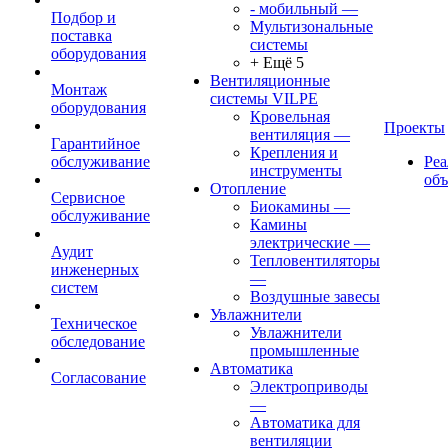
- мобильный
—
Подбор и
Мультизональные
поставка
системы
оборудования
+ Ещё 5
Вентиляционные
Монтаж
системы VILPE
оборудования
Кровельная
Проекты
вентиляция
—
Гарантийное
Крепления и
обслуживание
Ре
инструменты
об
Отопление
Сервисное
Биокамины
—
обслуживание
Камины
электрические
—
Аудит
Тепловентиляторы
инженерных
—
систем
Воздушные завесы
Увлажнители
Техническое
Увлажнители
обследование
промышленные
Автоматика
Согласование
Электроприводы
—
Автоматика для
вентиляции