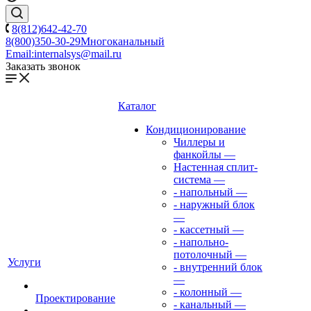
8(812)642-42-70
8(800)350-30-29
Многоканальный
Email:
internalsys@mail.ru
Заказать звонок
Каталог
Кондиционирование
Чиллеры и
фанкойлы
—
Настенная сплит-
система
—
- напольный
—
- наружный блок
—
- кассетный
—
- напольно-
потолочный
—
Услуги
- внутренний блок
—
- колонный
—
Проектирование
- канальный
—