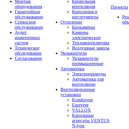
Монтаж
Кровельная
оборудования
вентиляция
Проекты
Гарантийное
Крепления и
обслуживание
инструменты
Ре
Сервисное
Отопление
об
обслуживание
Биокамины
Аудит
Камины
инженерных
электрические
систем
Тепловентиляторы
Техническое
Воздушные завесы
обследование
Увлажнители
Согласование
Увлажнители
промышленные
Автоматика
Электроприводы
Автоматика для
вентиляции
Вентиляционные
установки
Komfovent
Enervent
VALLOX
Канальные
агрегаты VENTUS
N-type