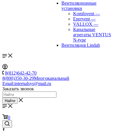
Вентиляционные
установки
Komfovent
—
Enervent
—
VALLOX
—
Канальные
агрегаты VENTUS
N-type
Вентиляция Lindab
8(812)642-42-70
8(800)350-30-29
Многоканальный
Email:
internalsys@mail.ru
Заказать звонок
Найти
0