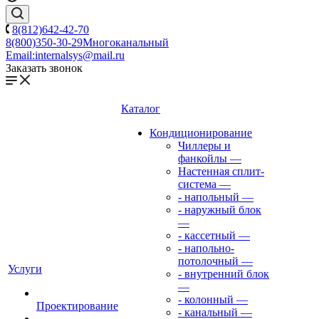
8(812)642-42-70
8(800)350-30-29
Многоканальный
Email:
internalsys@mail.ru
Заказать звонок
Каталог
Кондиционирование
Чиллеры и
фанкойлы
—
Настенная сплит-
система
—
- напольный
—
- наружный блок
—
- кассетный
—
- напольно-
потолочный
—
Услуги
- внутренний блок
—
- колонный
—
Проектирование
- канальный
—