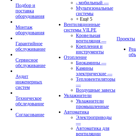
- мобильный
—
Подбор и
Мультизональные
поставка
системы
оборудования
+ Ещё 5
Вентиляционные
Монтаж
системы VILPE
оборудования
Кровельная
Проекты
вентиляция
—
Гарантийное
Крепления и
обслуживание
Ре
инструменты
об
Отопление
Сервисное
Биокамины
—
обслуживание
Камины
электрические
—
Аудит
Тепловентиляторы
инженерных
—
систем
Воздушные завесы
Увлажнители
Техническое
Увлажнители
обследование
промышленные
Автоматика
Согласование
Электроприводы
—
Автоматика для
вентиляции