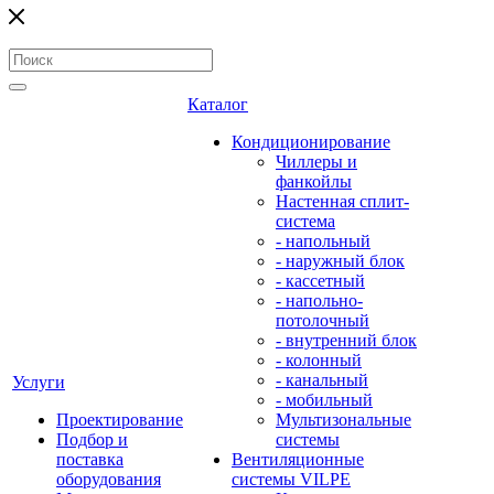
Каталог
Кондиционирование
Чиллеры и
фанкойлы
Настенная сплит-
система
- напольный
- наружный блок
- кассетный
- напольно-
потолочный
- внутренний блок
- колонный
- канальный
Услуги
- мобильный
Проектирование
Мультизональные
Подбор и
системы
поставка
Вентиляционные
оборудования
системы VILPE