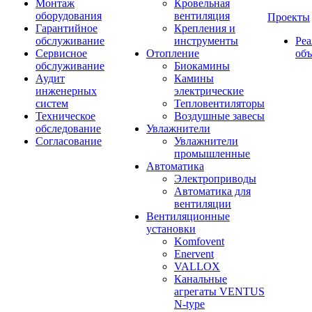
Монтаж
Кровельная
оборудования
вентиляция
Проекты
Гарантийное
Крепления и
обслуживание
инструменты
Ре
Сервисное
Отопление
об
обслуживание
Биокамины
Аудит
Камины
инженерных
электрические
систем
Тепловентиляторы
Техническое
Воздушные завесы
обследование
Увлажнители
Согласование
Увлажнители
промышленные
Автоматика
Электроприводы
Автоматика для
вентиляции
Вентиляционные
установки
Komfovent
Enervent
VALLOX
Канальные
агрегаты VENTUS
N-type