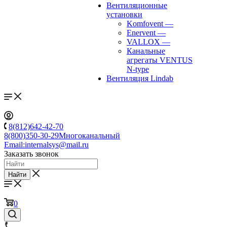
Вентиляционные
установки
Komfovent
—
Enervent
—
VALLOX
—
Канальные
агрегаты VENTUS
N-type
Вентиляция Lindab
8(812)642-42-70
8(800)350-30-29
Многоканальный
Email:
internalsys@mail.ru
Заказать звонок
Найти
0