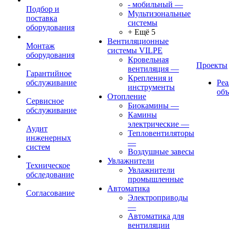
- мобильный
—
Подбор и
Мультизональные
поставка
системы
оборудования
+ Ещё 5
Вентиляционные
Монтаж
системы VILPE
оборудования
Кровельная
Проекты
вентиляция
—
Гарантийное
Крепления и
обслуживание
Ре
инструменты
об
Отопление
Сервисное
Биокамины
—
обслуживание
Камины
электрические
—
Аудит
Тепловентиляторы
инженерных
—
систем
Воздушные завесы
Увлажнители
Техническое
Увлажнители
обследование
промышленные
Автоматика
Согласование
Электроприводы
—
Автоматика для
вентиляции