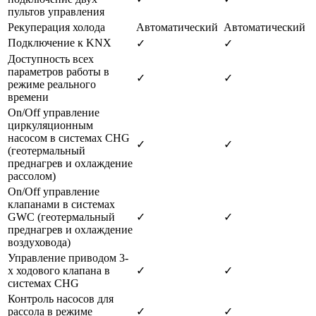
пультов управления
Рекуперация холода
Автоматический
Автоматический
Подключение к KNX
✓
✓
Доступность всех
параметров работы в
✓
✓
режиме реального
времени
On/Off управление
циркуляционным
насосом в системах CHG
✓
✓
(геотермальный
преднагрев и охлаждение
рассолом)
On/Off управление
клапанами в системах
GWC (геотермальный
✓
✓
преднагрев и охлаждение
воздуховода)
Управление приводом 3-
х ходового клапана в
✓
✓
системах CHG
Контроль насосов для
рассола в режиме
✓
✓