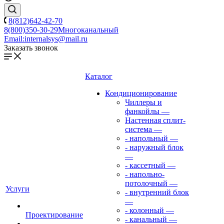
8(812)642-42-70
8(800)350-30-29
Многоканальный
Email:
internalsys@mail.ru
Заказать звонок
Каталог
Кондиционирование
Чиллеры и
фанкойлы
—
Настенная сплит-
система
—
- напольный
—
- наружный блок
—
- кассетный
—
- напольно-
потолочный
—
Услуги
- внутренний блок
—
- колонный
—
Проектирование
- канальный
—