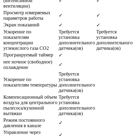
(интенсивной
✓
✓
вентиляции)
Просмотр измеряемых
✓
✓
параметров работы
Экран показаний
✓
✓
Ускорение по
Требуется
Требуется
показателям
установка
установка
концентрации
дополнительного
дополнительного
углекислого газа CO2
датчика(ов)
датчика(ов)
Програируемый таймер
✓
нее ночное (свободное)
✓
охлаждение
Требуется
Ускорение по
установка
показателям температуры
дополнительного
датчика(ов)
Компенсационный объем
Требуется
воздуха для центрального
установка
пылесоса/кухонной
дополнительного
вытяжки
датчика(ов)
Режим постоянного
✓
давления в канале
Управление через
✓