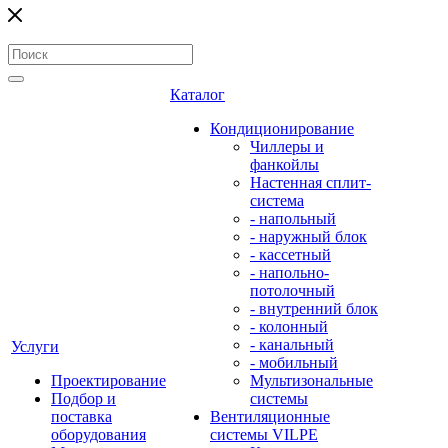
Каталог
Кондиционирование
Чиллеры и
фанкойлы
Настенная сплит-
система
- напольный
- наружный блок
- кассетный
- напольно-
потолочный
- внутренний блок
- колонный
- канальный
Услуги
- мобильный
Проектирование
Мультизональные
Подбор и
системы
поставка
Вентиляционные
оборудования
системы VILPE