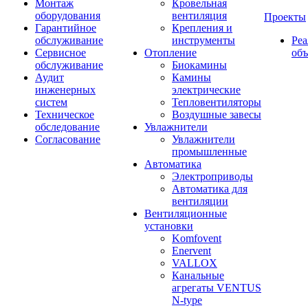
Монтаж
Кровельная
оборудования
вентиляция
Проекты
Гарантийное
Крепления и
обслуживание
инструменты
Ре
Сервисное
Отопление
об
обслуживание
Биокамины
Аудит
Камины
инженерных
электрические
систем
Тепловентиляторы
Техническое
Воздушные завесы
обследование
Увлажнители
Согласование
Увлажнители
промышленные
Автоматика
Электроприводы
Автоматика для
вентиляции
Вентиляционные
установки
Komfovent
Enervent
VALLOX
Канальные
агрегаты VENTUS
N-type