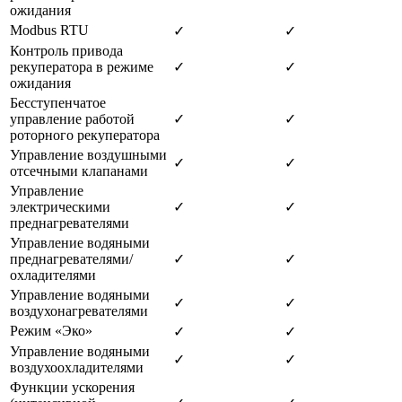
ожидания
Modbus RTU
✓
✓
Контроль привода
рекуператора в режиме
✓
✓
ожидания
Бесступенчатое
управление работой
✓
✓
роторного рекуператора
Управление воздушными
✓
✓
отсечными клапанами
Управление
электрическими
✓
✓
преднагревателями
Управление водяными
преднагревателями/
✓
✓
охладителями
Управление водяными
✓
✓
воздухонагревателями
Режим «Эко»
✓
✓
Управление водяными
✓
✓
воздухоохладителями
Функции ускорения