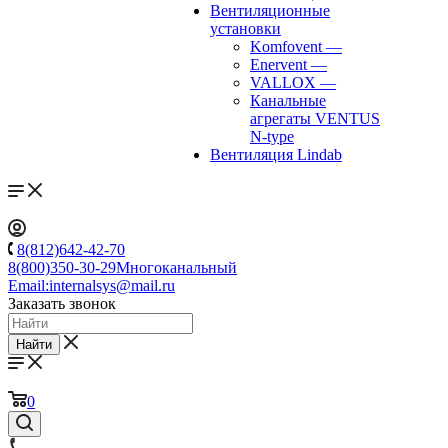
Вентиляционные
установки
Komfovent
—
Enervent
—
VALLOX
—
Канальные
агрегаты VENTUS
N-type
Вентиляция Lindab
8(812)642-42-70
8(800)350-30-29
Многоканальный
Email:
internalsys@mail.ru
Заказать звонок
Найти
0