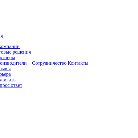
ия
компании
товые решения
ртнеры
оизводители
Сотрудничество
Контакты
зывы
рьера
квизиты
прос ответ