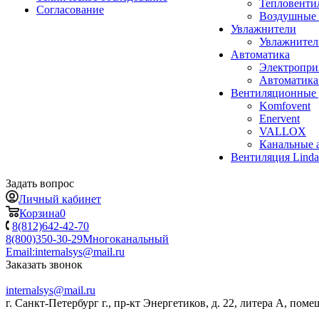
Тепловенти
Согласование
Воздушные 
Увлажнители
Увлажните
Автоматика
Электропр
Автоматика
Вентиляционные 
Komfovent
Enervent
VALLOX
Канальные 
Вентиляция Lind
Задать вопрос
Личный кабинет
Корзина
0
8(812)642-42-70
8(800)350-30-29
Многоканальный
Email:
internalsys@mail.ru
Заказать звонок
internalsys@mail.ru
г. Санкт-Петербург г., пр-кт Энергетиков, д. 22, литера А, поме