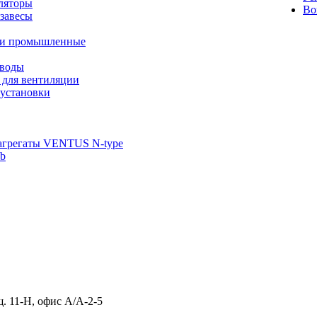
ляторы
Во
завесы
ли промышленные
иводы
 для вентиляции
установки
агрегаты VENTUS N-type
ab
щ. 11-Н, офис А/А-2-5