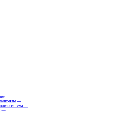
ние
фанкойлы
—
плит-система
—
й
—