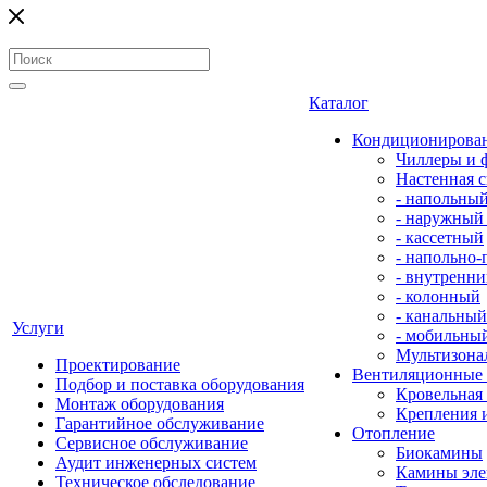
Каталог
Кондиционирова
Чиллеры и 
Настенная с
- напольны
- наружный
- кассетный
- напольно
- внутренни
- колонный
- канальный
Услуги
- мобильны
Мультизона
Проектирование
Вентиляционные
Подбор и поставка оборудования
Кровельная
Монтаж оборудования
Крепления 
Гарантийное обслуживание
Отопление
Сервисное обслуживание
Биокамины
Аудит инженерных систем
Камины эле
Техническое обследование