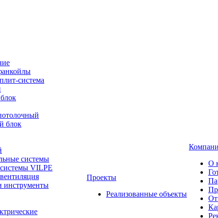
ние
фанкойлы
плит-система
й
 блок
-потолочный
й блок
Компан
й
льные системы
О 
 системы VILPE
Го
 вентиляция
Проекты
Па
и инструменты
Пр
Реализованные объекты
От
Ка
ктрические
Ре