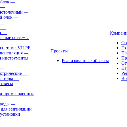
 блок
—
—
-потолочный
—
й блок
—
—
—
й
—
Компан
льные системы
О 
 системы VILPE
Го
Проекты
 вентиляция
—
Па
и инструменты
Пр
Реализованные объекты
От
—
Ка
ктрические
—
Ре
ляторы
—
Во
завесы
ли промышленные
иводы
—
 для вентиляции
установки
—