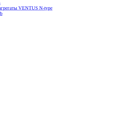
—
агрегаты VENTUS N-type
ab