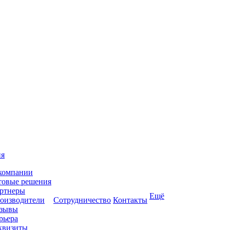
ия
компании
товые решения
ртнеры
Ещё
оизводители
Сотрудничество
Контакты
зывы
рьера
квизиты