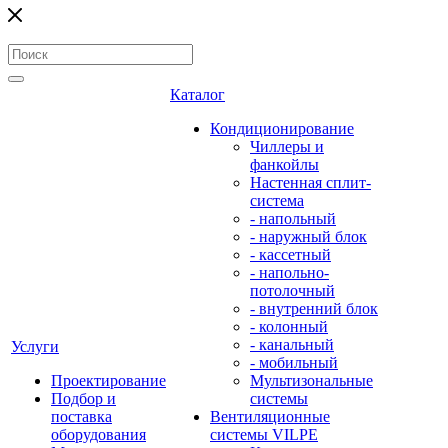
Каталог
Кондиционирование
Чиллеры и
фанкойлы
Настенная сплит-
система
- напольный
- наружный блок
- кассетный
- напольно-
потолочный
- внутренний блок
- колонный
- канальный
Услуги
- мобильный
Проектирование
Мультизональные
Подбор и
системы
поставка
Вентиляционные
оборудования
системы VILPE