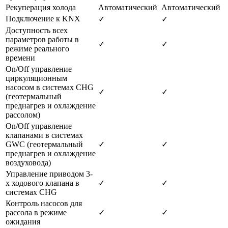
Рекуперация холода
Автоматический
Автоматический
Подключение к KNX
✓
✓
Доступность всех
параметров работы в
✓
✓
режиме реального
времени
On/Off управление
циркуляционным
насосом в системах CHG
✓
✓
(геотермальный
преднагрев и охлаждение
рассолом)
On/Off управление
клапанами в системах
GWC (геотермальный
✓
✓
преднагрев и охлаждение
воздуховода)
Управление приводом 3-
х ходового клапана в
✓
✓
системах CHG
Контроль насосов для
рассола в режиме
✓
✓
ожидания