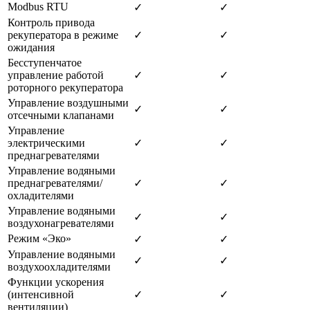
Modbus RTU
✓
✓
Контроль привода
рекуператора в режиме
✓
✓
ожидания
Бесступенчатое
управление работой
✓
✓
роторного рекуператора
Управление воздушными
✓
✓
отсечными клапанами
Управление
электрическими
✓
✓
преднагревателями
Управление водяными
преднагревателями/
✓
✓
охладителями
Управление водяными
✓
✓
воздухонагревателями
Режим «Эко»
✓
✓
Управление водяными
✓
✓
воздухоохладителями
Функции ускорения
(интенсивной
✓
✓
вентиляции)