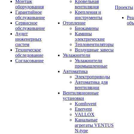
Монтаж
Кровельная
оборудования
вентиляция
Проекты
Гарантийное
Крепления и
обслуживание
инструменты
Ре
Сервисное
Отопление
об
обслуживание
Биокамины
Аудит
Камины
инженерных
электрические
систем
Тепловентиляторы
Техническое
Воздушные завесы
обследование
Увлажнители
Согласование
Увлажнители
промышленные
Автоматика
Электроприводы
Автоматика для
вентиляции
Вентиляционные
установки
Komfovent
Enervent
VALLOX
Канальные
агрегаты VENTUS
N-type