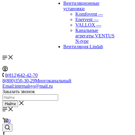
Вентиляционные
установки
Komfovent
—
Enervent
—
VALLOX
—
Канальные
агрегаты VENTUS
N-type
Вентиляция Lindab
8(812)642-42-70
8(800)350-30-29
Многоканальный
Email:
internalsys@mail.ru
Заказать звонок
Найти
0