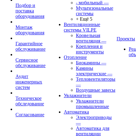
- мобильный
—
Подбор и
Мультизональные
поставка
системы
оборудования
+ Ещё 5
Вентиляционные
Монтаж
системы VILPE
оборудования
Кровельная
Проекты
вентиляция
—
Гарантийное
Крепления и
обслуживание
Ре
инструменты
об
Отопление
Сервисное
Биокамины
—
обслуживание
Камины
электрические
—
Аудит
Тепловентиляторы
инженерных
—
систем
Воздушные завесы
Увлажнители
Техническое
Увлажнители
обследование
промышленные
Автоматика
Согласование
Электроприводы
—
Автоматика для
вентиляции