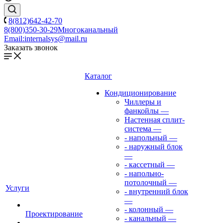
8(812)642-42-70
8(800)350-30-29
Многоканальный
Email:
internalsys@mail.ru
Заказать звонок
Каталог
Кондиционирование
Чиллеры и
фанкойлы
—
Настенная сплит-
система
—
- напольный
—
- наружный блок
—
- кассетный
—
- напольно-
потолочный
—
Услуги
- внутренний блок
—
- колонный
—
Проектирование
- канальный
—