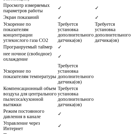
Просмотр измеряемых
✓
✓
параметров работы
Экран показаний
✓
✓
Ускорение по
Требуется
Требуется
показателям
установка
установка
концентрации
дополнительного
дополнительного
углекислого газа CO2
датчика(ов)
датчика(ов)
Програируемый таймер
✓
нее ночное (свободное)
✓
охлаждение
Требуется
Ускорение по
установка
показателям температуры
дополнительного
датчика(ов)
Компенсационный объем
Требуется
воздуха для центрального
установка
пылесоса/кухонной
дополнительного
вытяжки
датчика(ов)
Режим постоянного
✓
давления в канале
Управление через
✓
Интернет