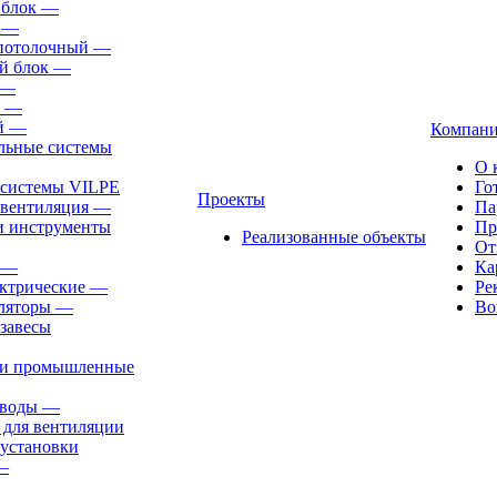
 блок
—
—
-потолочный
—
й блок
—
—
—
й
—
Компан
льные системы
О 
 системы VILPE
Го
Проекты
 вентиляция
—
Па
и инструменты
Пр
Реализованные объекты
От
—
Ка
ктрические
—
Ре
ляторы
—
Во
завесы
ли промышленные
иводы
—
 для вентиляции
установки
—