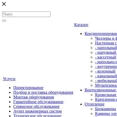
Каталог
Кондиционирова
Чиллеры и 
Настенная с
- напольны
- наружный
- кассетный
- напольно
- внутренни
- колонный
- канальный
Услуги
- мобильны
Мультизона
Проектирование
Вентиляционные
Подбор и поставка оборудования
Кровельная
Монтаж оборудования
Крепления 
Гарантийное обслуживание
Отопление
Сервисное обслуживание
Биокамины
Аудит инженерных систем
Камины эле
Техническое обследование