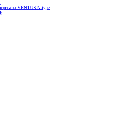
—
агрегаты VENTUS N-type
ab