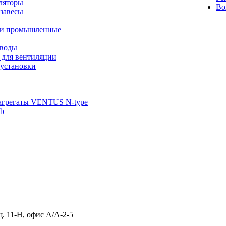
ляторы
Во
завесы
ли промышленные
иводы
 для вентиляции
установки
агрегаты VENTUS N-type
ab
щ. 11-Н, офис А/А-2-5