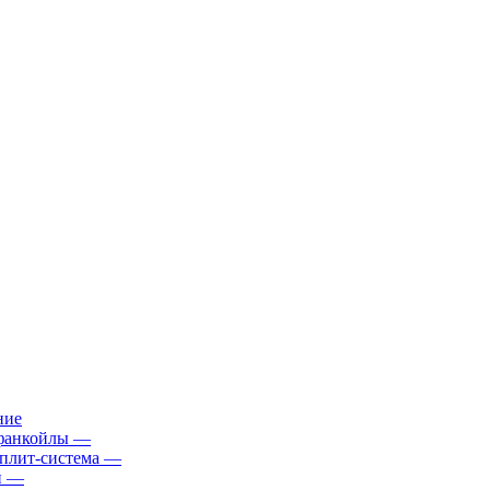
ние
фанкойлы
—
плит-система
—
й
—