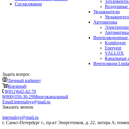
Тепловенти
Согласование
Воздушные 
Увлажнители
Увлажните
Автоматика
Электропр
Автоматика
Вентиляционные 
Komfovent
Enervent
VALLOX
Канальные 
Вентиляция Lind
Задать вопрос
Личный кабинет
Корзина
0
8(812)642-42-70
8(800)350-30-29
Многоканальный
Email:
internalsys@mail.ru
Заказать звонок
internalsys@mail.ru
г. Санкт-Петербург г., пр-кт Энергетиков, д. 22, литера А, поме