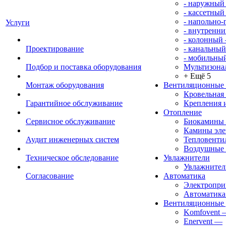
- наружный
- кассетный
- напольно
Услуги
- внутренни
- колонный
Проектирование
- канальный
- мобильны
Подбор и поставка оборудования
Мультизона
+ Ещё 5
Монтаж оборудования
Вентиляционные
Кровельная
Гарантийное обслуживание
Крепления 
Отопление
Сервисное обслуживание
Биокамины
Камины эле
Аудит инженерных систем
Тепловенти
Воздушные 
Техническое обследование
Увлажнители
Увлажните
Согласование
Автоматика
Электропр
Автоматика
Вентиляционные 
Komfovent
Enervent
—