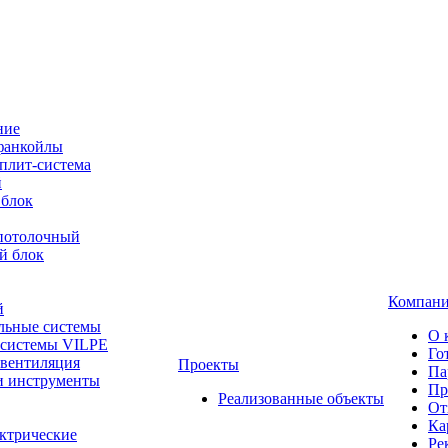
ние
фанкойлы
плит-система
й
 блок
-потолочный
й блок
Компан
й
льные системы
О 
 системы VILPE
Го
 вентиляция
Проекты
Па
и инструменты
Пр
Реализованные объекты
От
Ка
ктрические
Ре