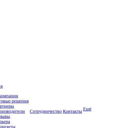
ия
компании
товые решения
ртнеры
Ещё
оизводители
Сотрудничество
Контакты
зывы
рьера
квизиты