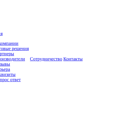
ия
компании
товые решения
ртнеры
оизводители
Сотрудничество
Контакты
зывы
рьера
квизиты
прос ответ