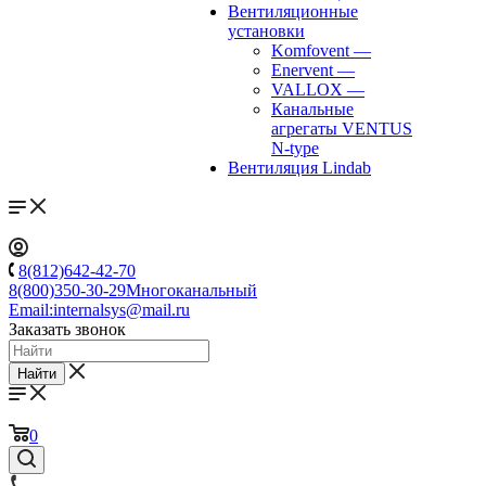
Вентиляционные
установки
Komfovent
—
Enervent
—
VALLOX
—
Канальные
агрегаты VENTUS
N-type
Вентиляция Lindab
8(812)642-42-70
8(800)350-30-29
Многоканальный
Email:
internalsys@mail.ru
Заказать звонок
Найти
0