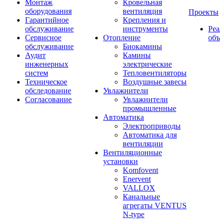
Монтаж
Кровельная
оборудования
вентиляция
Проекты
Гарантийное
Крепления и
обслуживание
инструменты
Ре
Сервисное
Отопление
об
обслуживание
Биокамины
Аудит
Камины
инженерных
электрические
систем
Тепловентиляторы
Техническое
Воздушные завесы
обследование
Увлажнители
Согласование
Увлажнители
промышленные
Автоматика
Электроприводы
Автоматика для
вентиляции
Вентиляционные
установки
Komfovent
Enervent
VALLOX
Канальные
агрегаты VENTUS
N-type