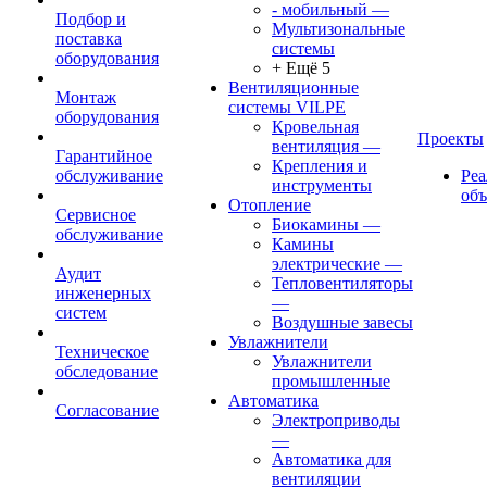
- мобильный
—
Подбор и
Мультизональные
поставка
системы
оборудования
+ Ещё 5
Вентиляционные
Монтаж
системы VILPE
оборудования
Кровельная
Проекты
вентиляция
—
Гарантийное
Крепления и
обслуживание
Ре
инструменты
об
Отопление
Сервисное
Биокамины
—
обслуживание
Камины
электрические
—
Аудит
Тепловентиляторы
инженерных
—
систем
Воздушные завесы
Увлажнители
Техническое
Увлажнители
обследование
промышленные
Автоматика
Согласование
Электроприводы
—
Автоматика для
вентиляции