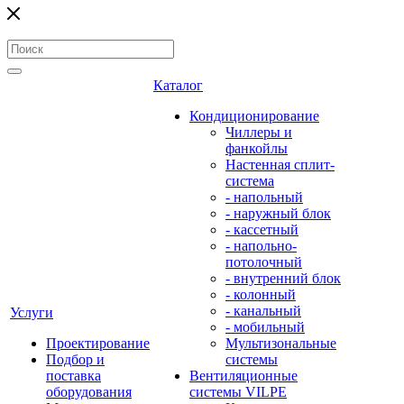
Каталог
Кондиционирование
Чиллеры и
фанкойлы
Настенная сплит-
система
- напольный
- наружный блок
- кассетный
- напольно-
потолочный
- внутренний блок
- колонный
- канальный
Услуги
- мобильный
Проектирование
Мультизональные
Подбор и
системы
поставка
Вентиляционные
оборудования
системы VILPE