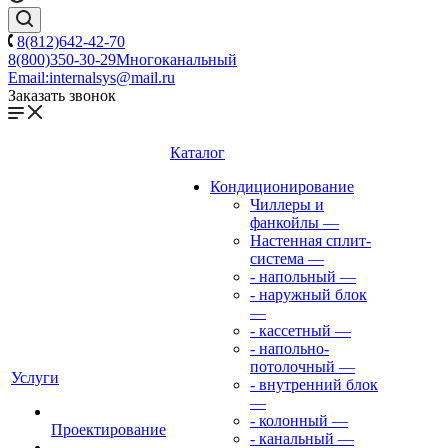
8(812)642-42-70
8(800)350-30-29
Многоканальный
Email:
internalsys@mail.ru
Заказать звонок
Каталог
Кондиционирование
Чиллеры и
фанкойлы
—
Настенная сплит-
система
—
- напольный
—
- наружный блок
—
- кассетный
—
- напольно-
потолочный
—
Услуги
- внутренний блок
—
- колонный
—
Проектирование
- канальный
—