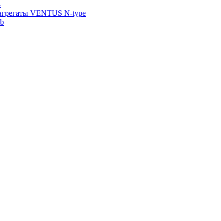
—
агрегаты VENTUS N-type
ab