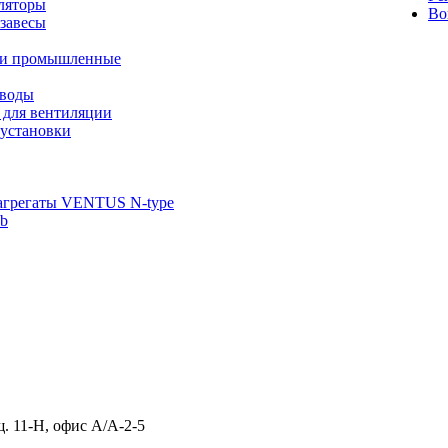
ляторы
Во
завесы
ли промышленные
иводы
 для вентиляции
установки
агрегаты VENTUS N-type
ab
щ. 11-Н, офис А/А-2-5