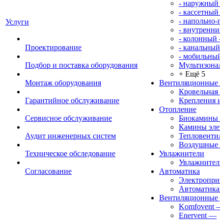
- наружный
- кассетный
- напольно
Услуги
- внутренни
- колонный
Проектирование
- канальный
- мобильны
Подбор и поставка оборудования
Мультизона
+ Ещё 5
Монтаж оборудования
Вентиляционные
Кровельная
Гарантийное обслуживание
Крепления 
Отопление
Сервисное обслуживание
Биокамины
Камины эле
Аудит инженерных систем
Тепловенти
Воздушные 
Техническое обследование
Увлажнители
Увлажните
Согласование
Автоматика
Электропр
Автоматика
Вентиляционные 
Komfovent
Enervent
—