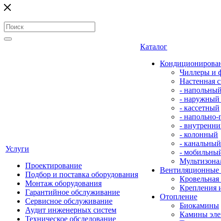
Каталог
Кондиционирова
Чиллеры и 
Настенная с
- напольны
- наружный
- кассетный
- напольно
- внутренни
- колонный
- канальный
Услуги
- мобильны
Мультизона
Проектирование
Вентиляционные
Подбор и поставка оборудования
Кровельная
Монтаж оборудования
Крепления 
Гарантийное обслуживание
Отопление
Сервисное обслуживание
Биокамины
Аудит инженерных систем
Камины эле
Техническое обследование