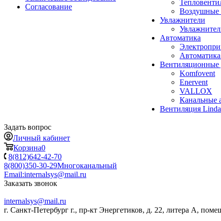
Тепловенти
Согласование
Воздушные 
Увлажнители
Увлажните
Автоматика
Электропр
Автоматика
Вентиляционные 
Komfovent
Enervent
VALLOX
Канальные 
Вентиляция Lind
Задать вопрос
Личный кабинет
Корзина
0
8(812)642-42-70
8(800)350-30-29
Многоканальный
Email:
internalsys@mail.ru
Заказать звонок
internalsys@mail.ru
г. Санкт-Петербург г., пр-кт Энергетиков, д. 22, литера А, поме