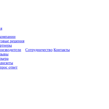
ия
компании
товые решения
ртнеры
оизводители
Сотрудничество
Контакты
зывы
рьера
квизиты
прос ответ