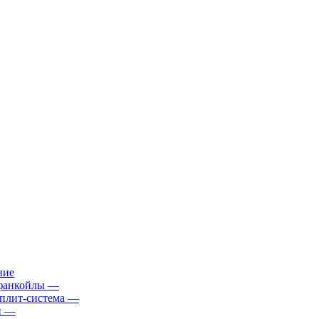
ние
фанкойлы
—
плит-система
—
й
—