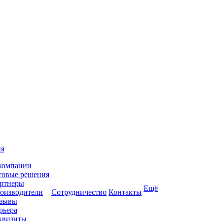
ия
компании
товые решения
ртнеры
Ещё
оизводители
Сотрудничество
Контакты
зывы
рьера
квизиты