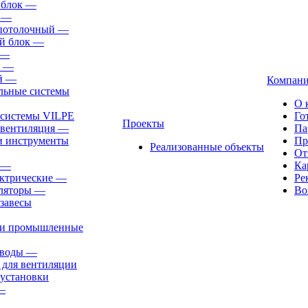
 блок
—
—
-потолочный
—
й блок
—
—
—
й
—
Компан
льные системы
О 
 системы VILPE
Го
Проекты
 вентиляция
—
Па
и инструменты
Пр
Реализованные объекты
От
—
Ка
ктрические
—
Ре
ляторы
—
Во
завесы
ли промышленные
иводы
—
 для вентиляции
установки
—