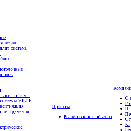
ние
фанкойлы
плит-система
й
 блок
-потолочный
й блок
Компан
й
льные системы
О 
 системы VILPE
Го
 вентиляция
Проекты
Па
и инструменты
Пр
Реализованные объекты
От
Ка
ктрические
Ре