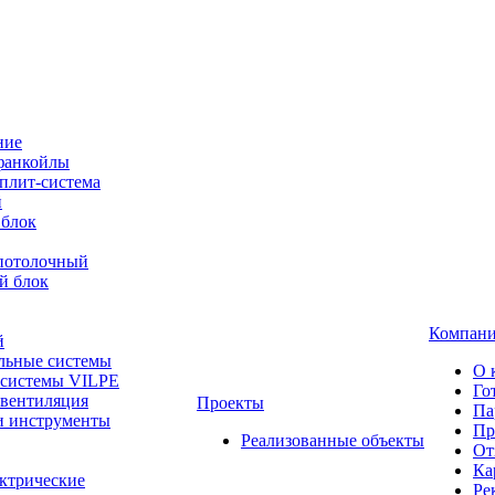
ние
фанкойлы
плит-система
й
 блок
-потолочный
й блок
Компан
й
льные системы
О 
 системы VILPE
Го
 вентиляция
Проекты
Па
и инструменты
Пр
Реализованные объекты
От
Ка
ктрические
Ре