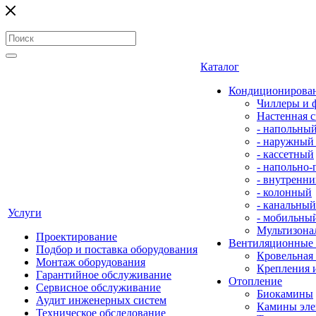
Каталог
Кондиционирова
Чиллеры и 
Настенная с
- напольны
- наружный
- кассетный
- напольно
- внутренни
- колонный
- канальный
Услуги
- мобильны
Мультизона
Проектирование
Вентиляционные
Подбор и поставка оборудования
Кровельная
Монтаж оборудования
Крепления 
Гарантийное обслуживание
Отопление
Сервисное обслуживание
Биокамины
Аудит инженерных систем
Камины эле
Техническое обследование