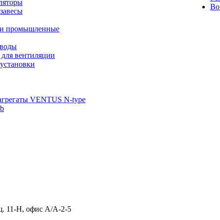
ляторы
Во
завесы
ли промышленные
иводы
 для вентиляции
установки
агрегаты VENTUS N-type
ab
щ. 11-Н, офис А/А-2-5