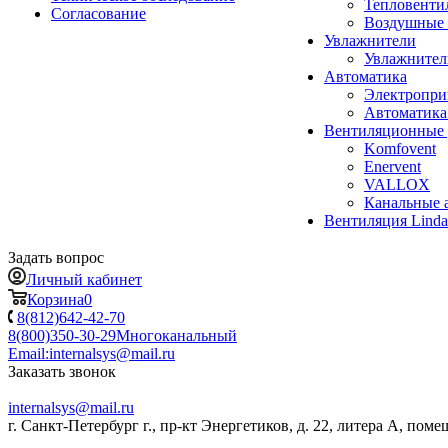
Тепловенти
Согласование
Воздушные 
Увлажнители
Увлажните
Автоматика
Электропр
Автоматика
Вентиляционные 
Komfovent
Enervent
VALLOX
Канальные 
Вентиляция Lind
Задать вопрос
Личный кабинет
Корзина
0
8(812)642-42-70
8(800)350-30-29
Многоканальный
Email:
internalsys@mail.ru
Заказать звонок
internalsys@mail.ru
г. Санкт-Петербург г., пр-кт Энергетиков, д. 22, литера А, поме