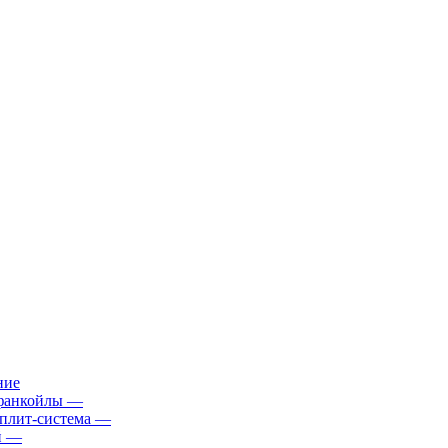
ние
фанкойлы
—
плит-система
—
й
—