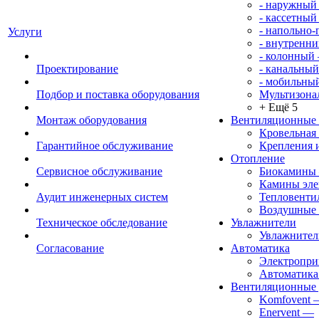
- наружный
- кассетный
- напольно
Услуги
- внутренни
- колонный
Проектирование
- канальный
- мобильны
Подбор и поставка оборудования
Мультизона
+ Ещё 5
Монтаж оборудования
Вентиляционные
Кровельная
Гарантийное обслуживание
Крепления 
Отопление
Сервисное обслуживание
Биокамины
Камины эле
Аудит инженерных систем
Тепловенти
Воздушные 
Техническое обследование
Увлажнители
Увлажните
Согласование
Автоматика
Электропр
Автоматика
Вентиляционные 
Komfovent
Enervent
—