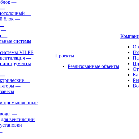
 блок
—
—
-потолочный
—
й блок
—
—
—
й
—
Компан
льные системы
О 
 системы VILPE
Го
Проекты
 вентиляция
—
Па
и инструменты
Пр
Реализованные объекты
От
—
Ка
ктрические
—
Ре
ляторы
—
Во
завесы
ли промышленные
иводы
—
 для вентиляции
установки
—