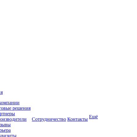
ия
компании
товые решения
ртнеры
Ещё
оизводители
Сотрудничество
Контакты
зывы
рьера
квизиты