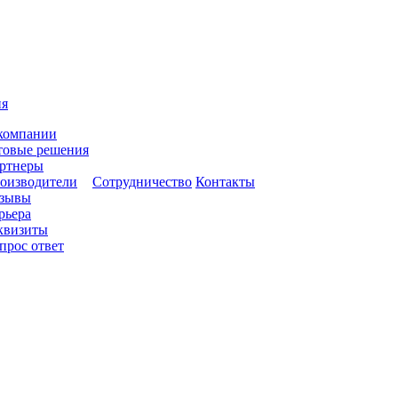
ия
компании
товые решения
ртнеры
оизводители
Сотрудничество
Контакты
зывы
рьера
квизиты
прос ответ