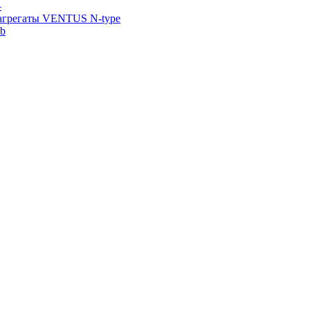
—
агрегаты VENTUS N-type
ab