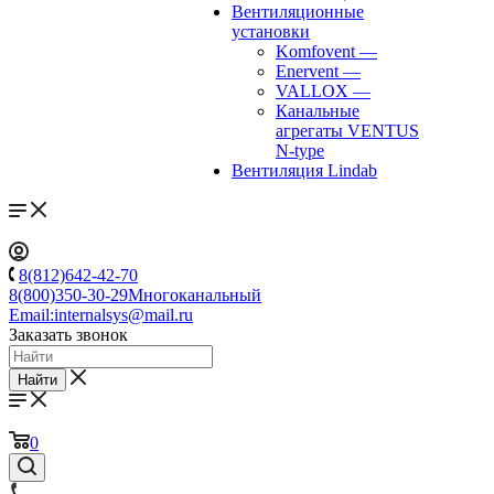
Вентиляционные
установки
Komfovent
—
Enervent
—
VALLOX
—
Канальные
агрегаты VENTUS
N-type
Вентиляция Lindab
8(812)642-42-70
8(800)350-30-29
Многоканальный
Email:
internalsys@mail.ru
Заказать звонок
Найти
0