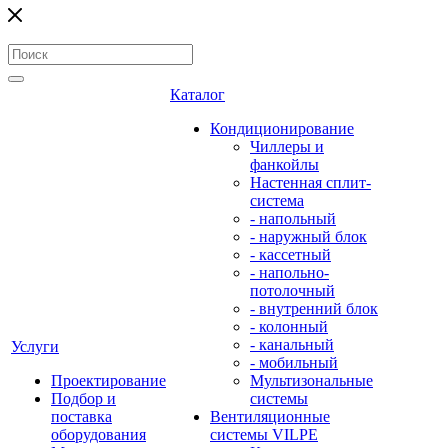
Каталог
Кондиционирование
Чиллеры и
фанкойлы
Настенная сплит-
система
- напольный
- наружный блок
- кассетный
- напольно-
потолочный
- внутренний блок
- колонный
- канальный
Услуги
- мобильный
Проектирование
Мультизональные
Подбор и
системы
поставка
Вентиляционные
оборудования
системы VILPE