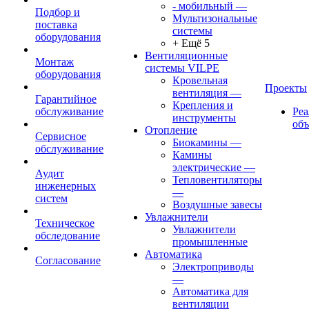
- мобильный
—
Подбор и
Мультизональные
поставка
системы
оборудования
+ Ещё 5
Вентиляционные
Монтаж
системы VILPE
оборудования
Кровельная
Проекты
вентиляция
—
Гарантийное
Крепления и
обслуживание
Ре
инструменты
об
Отопление
Сервисное
Биокамины
—
обслуживание
Камины
электрические
—
Аудит
Тепловентиляторы
инженерных
—
систем
Воздушные завесы
Увлажнители
Техническое
Увлажнители
обследование
промышленные
Автоматика
Согласование
Электроприводы
—
Автоматика для
вентиляции