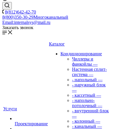
8(812)642-42-70
8(800)350-30-29
Многоканальный
Email:
internalsys@mail.ru
Заказать звонок
Каталог
Кондиционирование
Чиллеры и
фанкойлы
—
Настенная сплит-
система
—
- напольный
—
- наружный блок
—
- кассетный
—
- напольно-
потолочный
—
Услуги
- внутренний блок
—
- колонный
—
Проектирование
- канальный
—