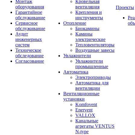
Монтаж
Кровельная
оборудования
вентиляция
Проекты
Гарантийное
Крепления и
обслуживание
инструменты
Ре
Сервисное
Отопление
об
обслуживание
Биокамины
Аудит
Камины
инженерных
электрические
систем
Тепловентиляторы
Техническое
Воздушные завесы
обследование
Увлажнители
Согласование
Увлажнители
промышленные
Автоматика
Электроприводы
Автоматика для
вентиляции
Вентиляционные
установки
Komfovent
Enervent
VALLOX
Канальные
агрегаты VENTUS
N-type