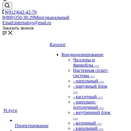
8(812)642-42-70
8(800)350-30-29
Многоканальный
Email:
internalsys@mail.ru
Заказать звонок
Каталог
Кондиционирование
Чиллеры и
фанкойлы
—
Настенная сплит-
система
—
- напольный
—
- наружный блок
—
- кассетный
—
- напольно-
потолочный
—
Услуги
- внутренний блок
—
- колонный
—
Проектирование
- канальный
—