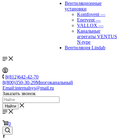
Вентиляционные
установки
Komfovent
—
Enervent
—
VALLOX
—
Канальные
агрегаты VENTUS
N-type
Вентиляция Lindab
8(812)642-42-70
8(800)350-30-29
Многоканальный
Email:
internalsys@mail.ru
Заказать звонок
Найти
0