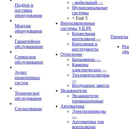
- мобильный
—
Подбор и
Мультизональные
поставка
системы
оборудования
+ Ещё 5
Вентиляционные
Монтаж
системы VILPE
оборудования
Кровельная
Проекты
вентиляция
—
Гарантийное
Крепления и
обслуживание
Ре
инструменты
об
Отопление
Сервисное
Биокамины
—
обслуживание
Камины
электрические
—
Аудит
Тепловентиляторы
инженерных
—
систем
Воздушные завесы
Увлажнители
Техническое
Увлажнители
обследование
промышленные
Автоматика
Согласование
Электроприводы
—
Автоматика для
вентиляции