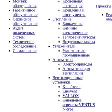
Монтаж
Кровельная
оборудования
вентиляция
Проекты
Гарантийное
Крепления и
обслуживание
инструменты
Ре
Сервисное
Отопление
об
обслуживание
Биокамины
Аудит
Камины
инженерных
электрические
систем
Тепловентиляторы
Техническое
Воздушные завесы
обследование
Увлажнители
Согласование
Увлажнители
промышленные
Автоматика
Электроприводы
Автоматика для
вентиляции
Вентиляционные
установки
Komfovent
Enervent
VALLOX
Канальные
агрегаты VENTUS
N-type