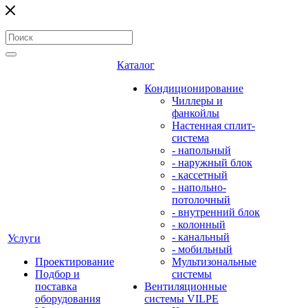
Каталог
Кондиционирование
Чиллеры и
фанкойлы
Настенная сплит-
система
- напольный
- наружный блок
- кассетный
- напольно-
потолочный
- внутренний блок
- колонный
- канальный
Услуги
- мобильный
Проектирование
Мультизональные
Подбор и
системы
поставка
Вентиляционные
оборудования
системы VILPE