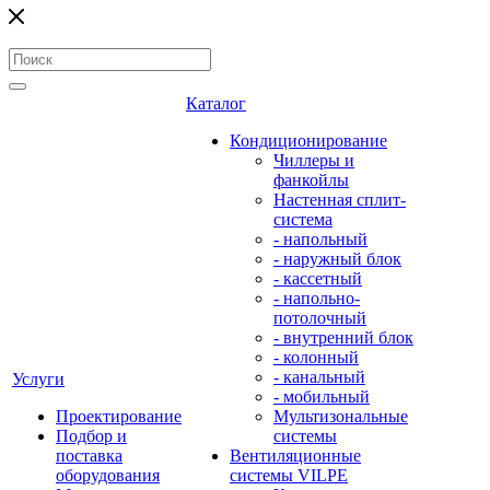
Каталог
Кондиционирование
Чиллеры и
фанкойлы
Настенная сплит-
система
- напольный
- наружный блок
- кассетный
- напольно-
потолочный
- внутренний блок
- колонный
- канальный
Услуги
- мобильный
Проектирование
Мультизональные
Подбор и
системы
поставка
Вентиляционные
оборудования
системы VILPE