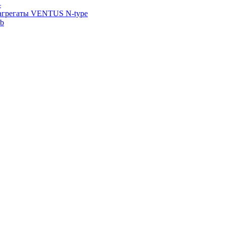
—
агрегаты VENTUS N-type
ab