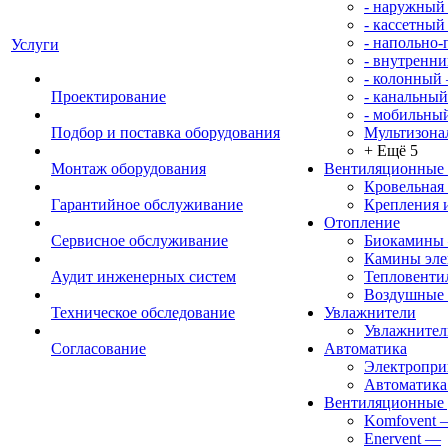
- наружный
- кассетный
- напольно
Услуги
- внутренни
- колонный
Проектирование
- канальный
- мобильны
Подбор и поставка оборудования
Мультизона
+ Ещё 5
Монтаж оборудования
Вентиляционные
Кровельная
Гарантийное обслуживание
Крепления 
Отопление
Сервисное обслуживание
Биокамины
Камины эле
Аудит инженерных систем
Тепловенти
Воздушные 
Техническое обследование
Увлажнители
Увлажните
Согласование
Автоматика
Электропр
Автоматика
Вентиляционные 
Komfovent
Enervent
—