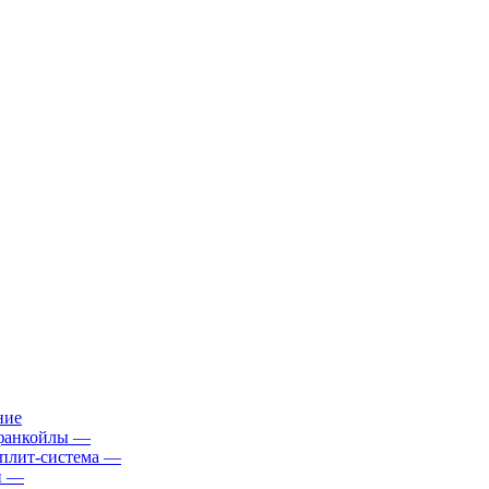
ние
фанкойлы
—
плит-система
—
й
—