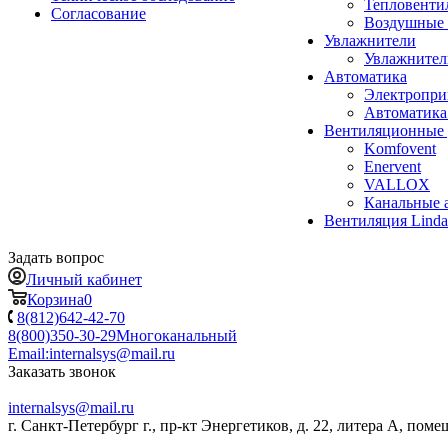
Тепловенти
Согласование
Воздушные 
Увлажнители
Увлажните
Автоматика
Электропр
Автоматика
Вентиляционные 
Komfovent
Enervent
VALLOX
Канальные 
Вентиляция Lind
Задать вопрос
Личный кабинет
Корзина
0
8(812)642-42-70
8(800)350-30-29
Многоканальный
Email:
internalsys@mail.ru
Заказать звонок
internalsys@mail.ru
г. Санкт-Петербург г., пр-кт Энергетиков, д. 22, литера А, поме