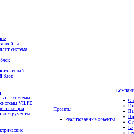
ние
фанкойлы
плит-система
й
 блок
-потолочный
й блок
Компан
й
льные системы
О 
 системы VILPE
Го
 вентиляция
Проекты
Па
и инструменты
Пр
Реализованные объекты
От
Ка
ктрические
Ре