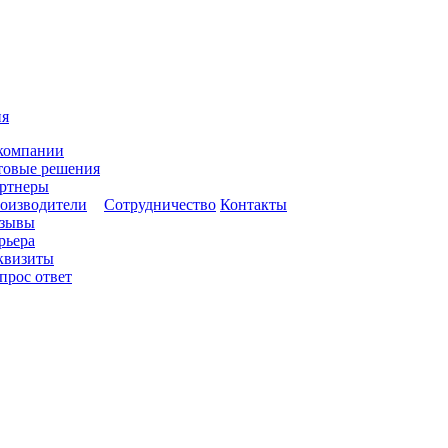
ия
компании
товые решения
ртнеры
оизводители
Сотрудничество
Контакты
зывы
рьера
квизиты
прос ответ