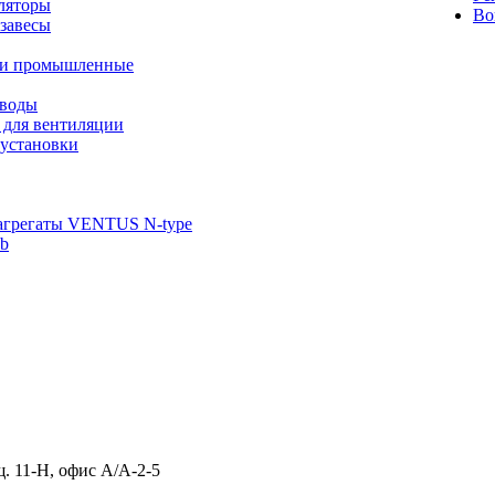
ляторы
Во
завесы
ли промышленные
иводы
 для вентиляции
установки
агрегаты VENTUS N-type
ab
щ. 11-Н, офис А/А-2-5