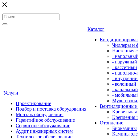
Каталог
Кондиционирова
Чиллеры и 
Настенная с
- напольны
- наружный
- кассетный
- напольно
- внутренни
- колонный
- канальный
Услуги
- мобильны
Мультизона
Проектирование
Вентиляционные
Подбор и поставка оборудования
Кровельная
Монтаж оборудования
Крепления 
Гарантийное обслуживание
Отопление
Сервисное обслуживание
Биокамины
Аудит инженерных систем
Камины эле
Техническое обследование