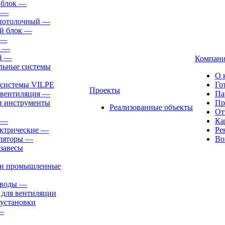
 блок
—
—
-потолочный
—
й блок
—
—
—
й
—
Компан
льные системы
О 
 системы VILPE
Го
Проекты
 вентиляция
—
Па
и инструменты
Пр
Реализованные объекты
От
—
Ка
ктрические
—
Ре
ляторы
—
Во
завесы
ли промышленные
иводы
—
 для вентиляции
установки
—