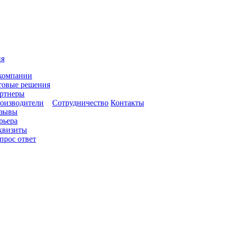
ия
компании
товые решения
ртнеры
оизводители
Сотрудничество
Контакты
зывы
рьера
квизиты
прос ответ