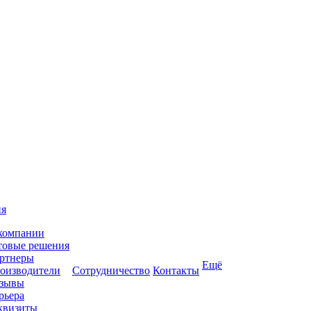
ия
компании
товые решения
ртнеры
Ещё
оизводители
Сотрудничество
Контакты
зывы
рьера
квизиты