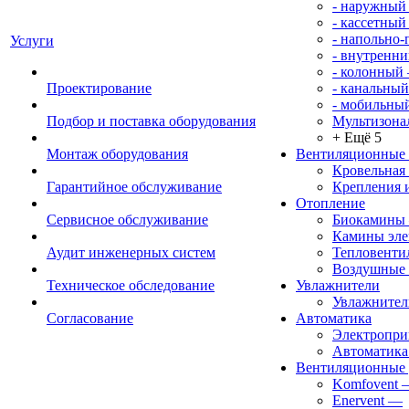
- наружный
- кассетный
- напольно
Услуги
- внутренни
- колонный
Проектирование
- канальный
- мобильны
Подбор и поставка оборудования
Мультизона
+ Ещё 5
Монтаж оборудования
Вентиляционные
Кровельная
Гарантийное обслуживание
Крепления 
Отопление
Сервисное обслуживание
Биокамины
Камины эле
Аудит инженерных систем
Тепловенти
Воздушные 
Техническое обследование
Увлажнители
Увлажните
Согласование
Автоматика
Электропр
Автоматика
Вентиляционные 
Komfovent
Enervent
—