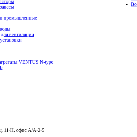
ляторы
Во
завесы
ли промышленные
иводы
 для вентиляции
установки
агрегаты VENTUS N-type
ab
щ. 11-Н, офис А/А-2-5