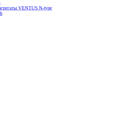
—
агрегаты VENTUS N-type
ab