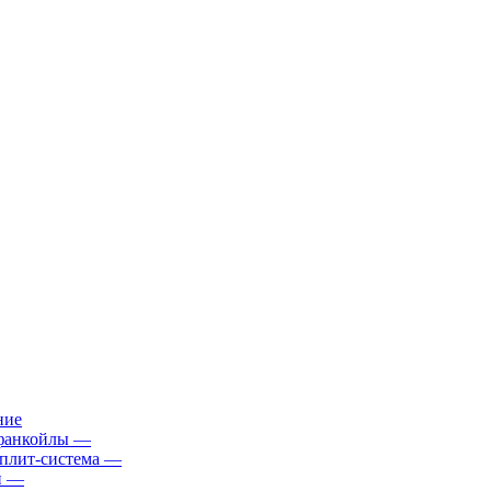
ние
фанкойлы
—
плит-система
—
й
—