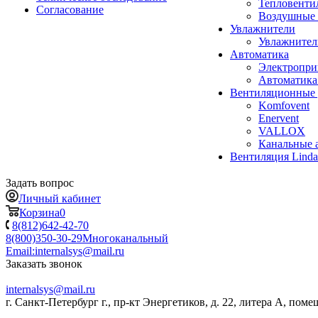
Тепловенти
Согласование
Воздушные 
Увлажнители
Увлажните
Автоматика
Электропр
Автоматика
Вентиляционные 
Komfovent
Enervent
VALLOX
Канальные 
Вентиляция Lind
Задать вопрос
Личный кабинет
Корзина
0
8(812)642-42-70
8(800)350-30-29
Многоканальный
Email:
internalsys@mail.ru
Заказать звонок
internalsys@mail.ru
г. Санкт-Петербург г., пр-кт Энергетиков, д. 22, литера А, поме