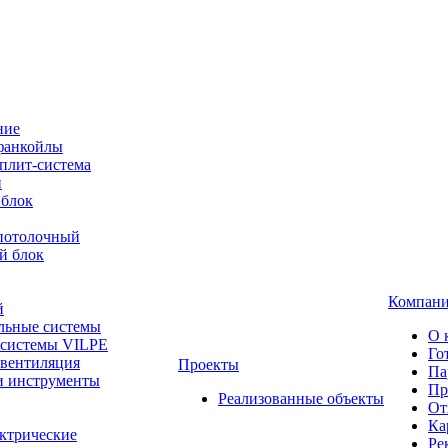
ние
фанкойлы
плит-система
й
 блок
-потолочный
й блок
Компан
й
льные системы
О 
 системы VILPE
Го
 вентиляция
Проекты
Па
и инструменты
Пр
Реализованные объекты
От
Ка
ктрические
Ре