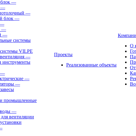
 блок
—
—
-потолочный
—
й блок
—
—
—
й
—
Компан
льные системы
О 
 системы VILPE
Го
Проекты
 вентиляция
—
Па
и инструменты
Пр
Реализованные объекты
От
—
Ка
ктрические
—
Ре
ляторы
—
Во
завесы
ли промышленные
иводы
—
 для вентиляции
установки
—