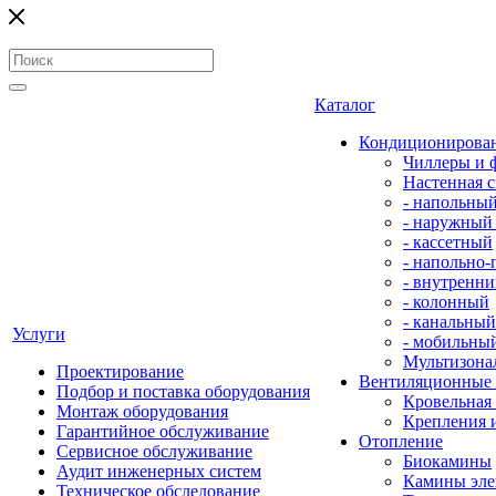
Каталог
Кондиционирова
Чиллеры и 
Настенная с
- напольны
- наружный
- кассетный
- напольно
- внутренни
- колонный
- канальный
Услуги
- мобильны
Мультизона
Проектирование
Вентиляционные
Подбор и поставка оборудования
Кровельная
Монтаж оборудования
Крепления 
Гарантийное обслуживание
Отопление
Сервисное обслуживание
Биокамины
Аудит инженерных систем
Камины эле
Техническое обследование