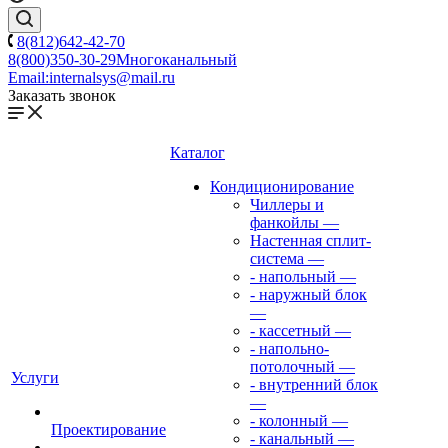
8(812)642-42-70
8(800)350-30-29
Многоканальный
Email:
internalsys@mail.ru
Заказать звонок
Каталог
Кондиционирование
Чиллеры и
фанкойлы
—
Настенная сплит-
система
—
- напольный
—
- наружный блок
—
- кассетный
—
- напольно-
потолочный
—
Услуги
- внутренний блок
—
- колонный
—
Проектирование
- канальный
—