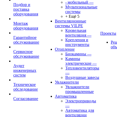
- мобильный
—
Подбор и
Мультизональные
поставка
системы
оборудования
+ Ещё 5
Вентиляционные
Монтаж
системы VILPE
оборудования
Кровельная
Проекты
вентиляция
—
Гарантийное
Крепления и
обслуживание
Ре
инструменты
об
Отопление
Сервисное
Биокамины
—
обслуживание
Камины
электрические
—
Аудит
Тепловентиляторы
инженерных
—
систем
Воздушные завесы
Увлажнители
Техническое
Увлажнители
обследование
промышленные
Автоматика
Согласование
Электроприводы
—
Автоматика для
вентиляции