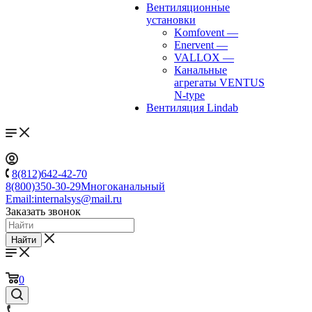
Вентиляционные
установки
Komfovent
—
Enervent
—
VALLOX
—
Канальные
агрегаты VENTUS
N-type
Вентиляция Lindab
8(812)642-42-70
8(800)350-30-29
Многоканальный
Email:
internalsys@mail.ru
Заказать звонок
Найти
0