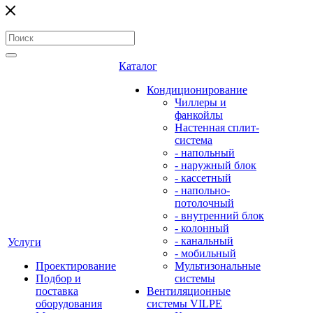
Каталог
Кондиционирование
Чиллеры и
фанкойлы
Настенная сплит-
система
- напольный
- наружный блок
- кассетный
- напольно-
потолочный
- внутренний блок
- колонный
- канальный
Услуги
- мобильный
Проектирование
Мультизональные
Подбор и
системы
поставка
Вентиляционные
оборудования
системы VILPE