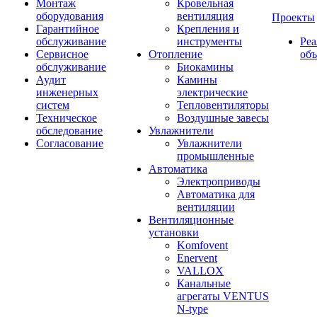
Монтаж
Кровельная
оборудования
вентиляция
Проекты
Гарантийное
Крепления и
обслуживание
инструменты
Ре
Сервисное
Отопление
об
обслуживание
Биокамины
Аудит
Камины
инженерных
электрические
систем
Тепловентиляторы
Техническое
Воздушные завесы
обследование
Увлажнители
Согласование
Увлажнители
промышленные
Автоматика
Электроприводы
Автоматика для
вентиляции
Вентиляционные
установки
Komfovent
Enervent
VALLOX
Канальные
агрегаты VENTUS
N-type