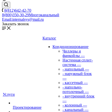
8(812)642-42-70
8(800)350-30-29
Многоканальный
Email:
internalsys@mail.ru
Заказать звонок
Каталог
Кондиционирование
Чиллеры и
фанкойлы
—
Настенная сплит-
система
—
- напольный
—
- наружный блок
—
- кассетный
—
- напольно-
потолочный
—
Услуги
- внутренний блок
—
- колонный
—
Проектирование
- канальный
—