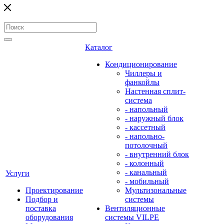
Каталог
Кондиционирование
Чиллеры и
фанкойлы
Настенная сплит-
система
- напольный
- наружный блок
- кассетный
- напольно-
потолочный
- внутренний блок
- колонный
- канальный
Услуги
- мобильный
Проектирование
Мультизональные
Подбор и
системы
поставка
Вентиляционные
оборудования
системы VILPE