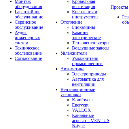
Монтаж
Кровельная
оборудования
вентиляция
Проекты
Гарантийное
Крепления и
обслуживание
инструменты
Ре
Сервисное
Отопление
об
обслуживание
Биокамины
Аудит
Камины
инженерных
электрические
систем
Тепловентиляторы
Техническое
Воздушные завесы
обследование
Увлажнители
Согласование
Увлажнители
промышленные
Автоматика
Электроприводы
Автоматика для
вентиляции
Вентиляционные
установки
Komfovent
Enervent
VALLOX
Канальные
агрегаты VENTUS
N-type