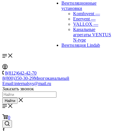
Вентиляционные
установки
Komfovent
—
Enervent
—
VALLOX
—
Канальные
агрегаты VENTUS
N-type
Вентиляция Lindab
8(812)642-42-70
8(800)350-30-29
Многоканальный
Email:
internalsys@mail.ru
Заказать звонок
Найти
0