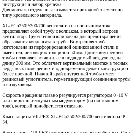
инструкция и набор крепежа.
Для монтажа отдельно заказывается проходной элемент по
типу кровельного материала.
XL-ECo250Р/200/700 вентилятор на постоянном токе
представляет собой трубу с колпаком, в который встроен
вентилятор. Труба теплоизолирована для предотвращения
образования конденсата в трубе. Внутренняя труба
изготовлена из перфорированной оцинкованной стали и
имеет теплоизоляцию толщиной 50 мм. Длина внутренней
трубы позволяет вставить ее в подводимый воздуховод на
длину 300 мм. Это облегчает вертикальный монтаж в тесных
чердачных помещениях и одновременно делает конструкцию
более прочной. Нижний край внутренней трубы имеет
резиновый уплотнитель, герметизирующий соединение трубы
и воздуховода.
Скорость вращения плавно регулируется регулятором 0 -10 V
или широтно -импульсным модулятором (на постоянном
токе), который приобретается отдельно.
Класс защиты VILPE® XL-ECo250Р/200/700 вентилятора IP
34.
Вентиляторы VILPE® относятся к классу центробежных. Они