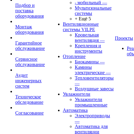
- мобильный
—
Подбор и
Мультизональные
поставка
системы
оборудования
+ Ещё 5
Вентиляционные
Монтаж
системы VILPE
оборудования
Кровельная
Проекты
вентиляция
—
Гарантийное
Крепления и
обслуживание
Ре
инструменты
об
Отопление
Сервисное
Биокамины
—
обслуживание
Камины
электрические
—
Аудит
Тепловентиляторы
инженерных
—
систем
Воздушные завесы
Увлажнители
Техническое
Увлажнители
обследование
промышленные
Автоматика
Согласование
Электроприводы
—
Автоматика для
вентиляции