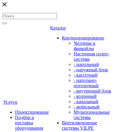
Каталог
Кондиционирование
Чиллеры и
фанкойлы
Настенная сплит-
система
- напольный
- наружный блок
- кассетный
- напольно-
потолочный
- внутренний блок
- колонный
- канальный
Услуги
- мобильный
Проектирование
Мультизональные
Подбор и
системы
поставка
Вентиляционные
оборудования
системы VILPE