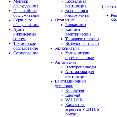
Монтаж
Кровельная
оборудования
вентиляция
Проекты
Гарантийное
Крепления и
обслуживание
инструменты
Ре
Сервисное
Отопление
об
обслуживание
Биокамины
Аудит
Камины
инженерных
электрические
систем
Тепловентиляторы
Техническое
Воздушные завесы
обследование
Увлажнители
Согласование
Увлажнители
промышленные
Автоматика
Электроприводы
Автоматика для
вентиляции
Вентиляционные
установки
Komfovent
Enervent
VALLOX
Канальные
агрегаты VENTUS
N-type