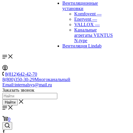
Вентиляционные
установки
Komfovent
—
Enervent
—
VALLOX
—
Канальные
агрегаты VENTUS
N-type
Вентиляция Lindab
8(812)642-42-70
8(800)350-30-29
Многоканальный
Email:
internalsys@mail.ru
Заказать звонок
Найти
0