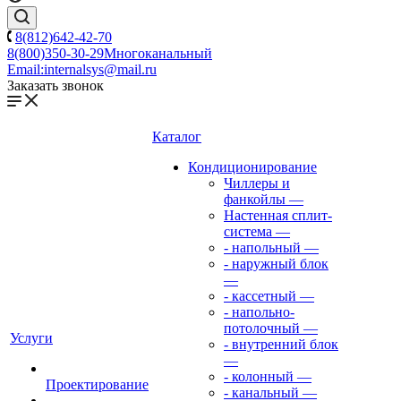
8(812)642-42-70
8(800)350-30-29
Многоканальный
Email:
internalsys@mail.ru
Заказать звонок
Каталог
Кондиционирование
Чиллеры и
фанкойлы
—
Настенная сплит-
система
—
- напольный
—
- наружный блок
—
- кассетный
—
- напольно-
потолочный
—
Услуги
- внутренний блок
—
- колонный
—
Проектирование
- канальный
—