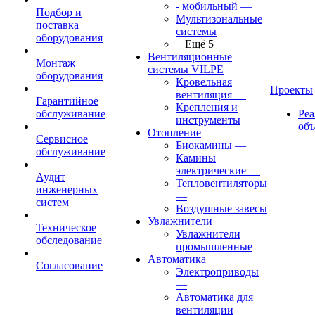
- мобильный
—
Подбор и
Мультизональные
поставка
системы
оборудования
+ Ещё 5
Вентиляционные
Монтаж
системы VILPE
оборудования
Кровельная
Проекты
вентиляция
—
Гарантийное
Крепления и
обслуживание
Ре
инструменты
об
Отопление
Сервисное
Биокамины
—
обслуживание
Камины
электрические
—
Аудит
Тепловентиляторы
инженерных
—
систем
Воздушные завесы
Увлажнители
Техническое
Увлажнители
обследование
промышленные
Автоматика
Согласование
Электроприводы
—
Автоматика для
вентиляции