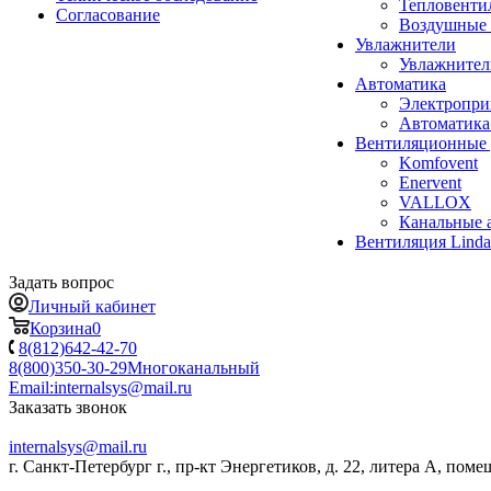
Тепловенти
Согласование
Воздушные 
Увлажнители
Увлажните
Автоматика
Электропр
Автоматика
Вентиляционные 
Komfovent
Enervent
VALLOX
Канальные 
Вентиляция Lind
Задать вопрос
Личный кабинет
Корзина
0
8(812)642-42-70
8(800)350-30-29
Многоканальный
Email:
internalsys@mail.ru
Заказать звонок
internalsys@mail.ru
г. Санкт-Петербург г., пр-кт Энергетиков, д. 22, литера А, поме