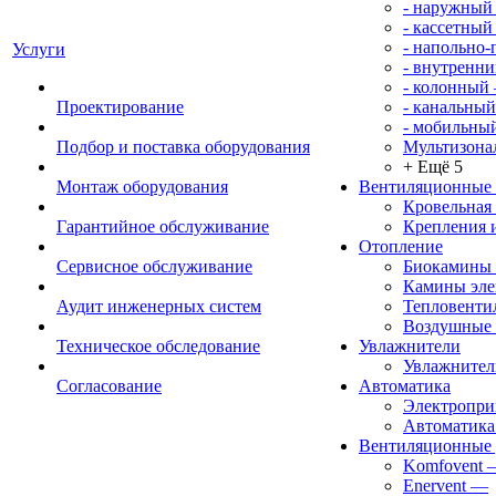
- наружный
- кассетный
- напольно
Услуги
- внутренни
- колонный
Проектирование
- канальный
- мобильны
Подбор и поставка оборудования
Мультизона
+ Ещё 5
Монтаж оборудования
Вентиляционные
Кровельная
Гарантийное обслуживание
Крепления 
Отопление
Сервисное обслуживание
Биокамины
Камины эле
Аудит инженерных систем
Тепловенти
Воздушные 
Техническое обследование
Увлажнители
Увлажните
Согласование
Автоматика
Электропр
Автоматика
Вентиляционные 
Komfovent
Enervent
—