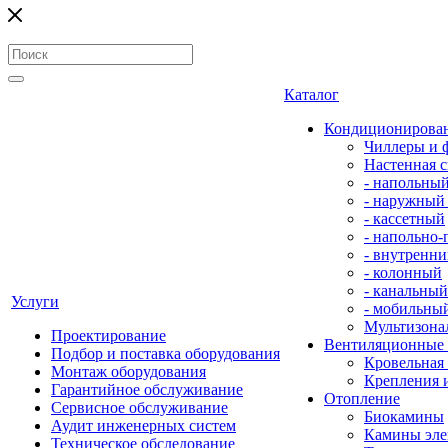
Каталог
Кондиционирова
Чиллеры и 
Настенная с
- напольны
- наружный
- кассетный
- напольно
- внутренни
- колонный
- канальный
Услуги
- мобильны
Мультизона
Проектирование
Вентиляционные
Подбор и поставка оборудования
Кровельная
Монтаж оборудования
Крепления 
Гарантийное обслуживание
Отопление
Сервисное обслуживание
Биокамины
Аудит инженерных систем
Камины эле
Техническое обследование