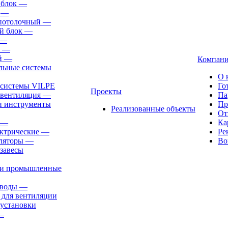
 блок
—
—
-потолочный
—
й блок
—
—
—
й
—
Компан
льные системы
О 
 системы VILPE
Го
Проекты
 вентиляция
—
Па
и инструменты
Пр
Реализованные объекты
От
—
Ка
ктрические
—
Ре
ляторы
—
Во
завесы
ли промышленные
иводы
—
 для вентиляции
установки
—