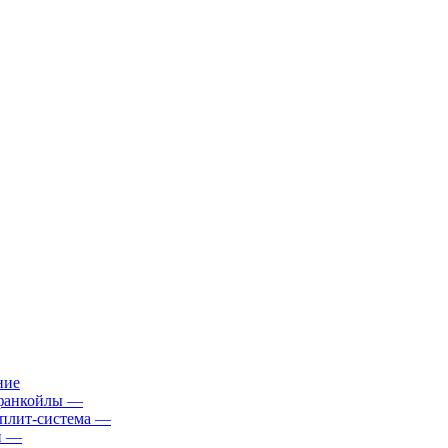
ние
фанкойлы
—
плит-система
—
й
—