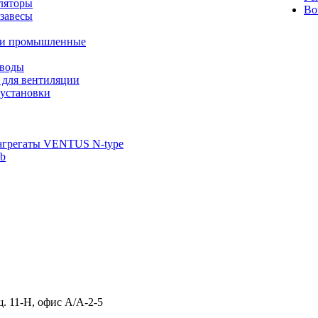
ляторы
Во
завесы
ли промышленные
иводы
 для вентиляции
установки
агрегаты VENTUS N-type
ab
щ. 11-Н, офис А/А-2-5