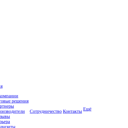
ия
компании
товые решения
ртнеры
Ещё
оизводители
Сотрудничество
Контакты
зывы
рьера
квизиты