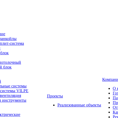
ние
фанкойлы
плит-система
й
 блок
-потолочный
й блок
Компан
й
льные системы
О 
 системы VILPE
Го
 вентиляция
Проекты
Па
и инструменты
Пр
Реализованные объекты
От
Ка
ктрические
Ре