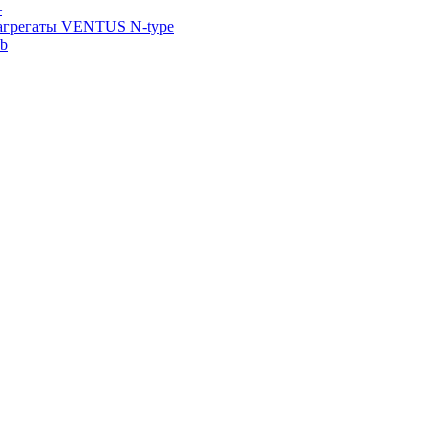
—
агрегаты VENTUS N-type
ab