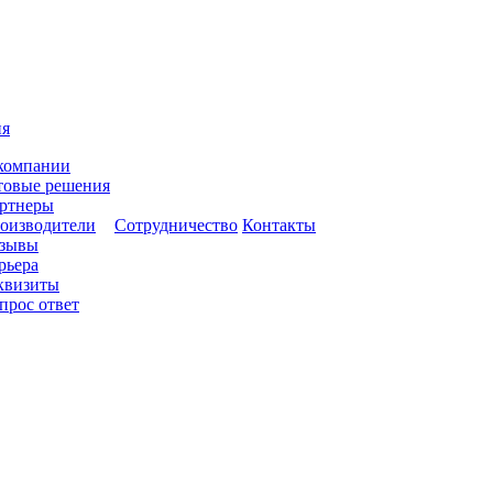
ия
компании
товые решения
ртнеры
оизводители
Сотрудничество
Контакты
зывы
рьера
квизиты
прос ответ