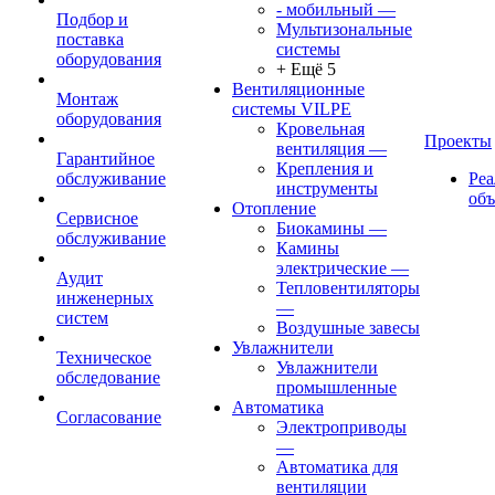
- мобильный
—
Подбор и
Мультизональные
поставка
системы
оборудования
+ Ещё 5
Вентиляционные
Монтаж
системы VILPE
оборудования
Кровельная
Проекты
вентиляция
—
Гарантийное
Крепления и
обслуживание
Ре
инструменты
об
Отопление
Сервисное
Биокамины
—
обслуживание
Камины
электрические
—
Аудит
Тепловентиляторы
инженерных
—
систем
Воздушные завесы
Увлажнители
Техническое
Увлажнители
обследование
промышленные
Автоматика
Согласование
Электроприводы
—
Автоматика для
вентиляции