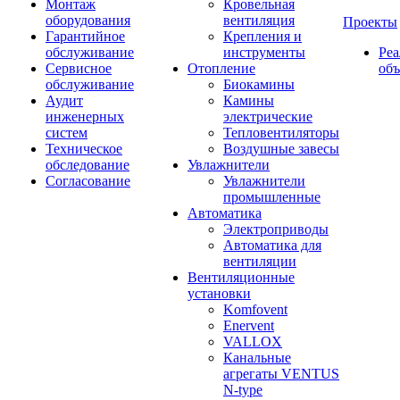
Монтаж
Кровельная
оборудования
вентиляция
Проекты
Гарантийное
Крепления и
обслуживание
инструменты
Ре
Сервисное
Отопление
об
обслуживание
Биокамины
Аудит
Камины
инженерных
электрические
систем
Тепловентиляторы
Техническое
Воздушные завесы
обследование
Увлажнители
Согласование
Увлажнители
промышленные
Автоматика
Электроприводы
Автоматика для
вентиляции
Вентиляционные
установки
Komfovent
Enervent
VALLOX
Канальные
агрегаты VENTUS
N-type