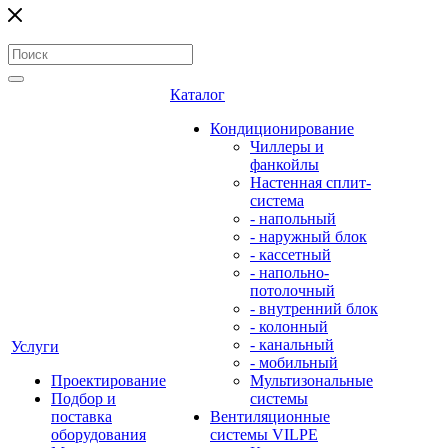
Каталог
Кондиционирование
Чиллеры и
фанкойлы
Настенная сплит-
система
- напольный
- наружный блок
- кассетный
- напольно-
потолочный
- внутренний блок
- колонный
- канальный
Услуги
- мобильный
Проектирование
Мультизональные
Подбор и
системы
поставка
Вентиляционные
оборудования
системы VILPE