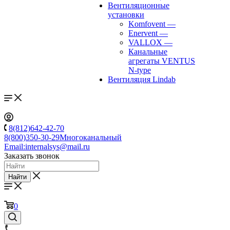
Вентиляционные
установки
Komfovent
—
Enervent
—
VALLOX
—
Канальные
агрегаты VENTUS
N-type
Вентиляция Lindab
8(812)642-42-70
8(800)350-30-29
Многоканальный
Email:
internalsys@mail.ru
Заказать звонок
Найти
0