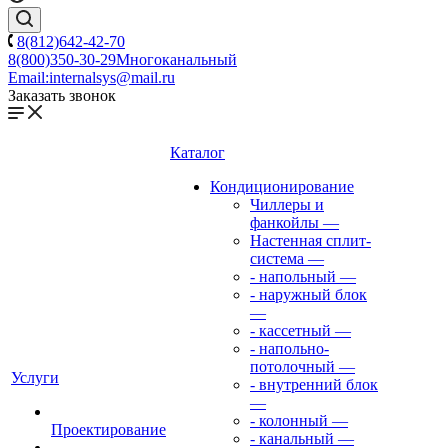
8(812)642-42-70
8(800)350-30-29
Многоканальный
Email:
internalsys@mail.ru
Заказать звонок
Каталог
Кондиционирование
Чиллеры и
фанкойлы
—
Настенная сплит-
система
—
- напольный
—
- наружный блок
—
- кассетный
—
- напольно-
потолочный
—
Услуги
- внутренний блок
—
- колонный
—
Проектирование
- канальный
—