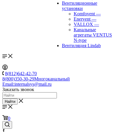
Вентиляционные
установки
Komfovent
—
Enervent
—
VALLOX
—
Канальные
агрегаты VENTUS
N-type
Вентиляция Lindab
8(812)642-42-70
8(800)350-30-29
Многоканальный
Email:
internalsys@mail.ru
Заказать звонок
Найти
0