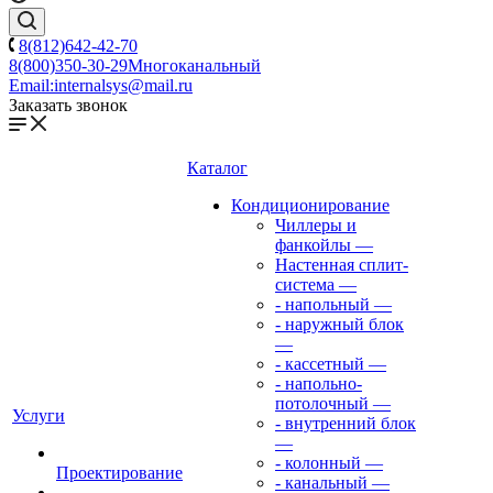
8(812)642-42-70
8(800)350-30-29
Многоканальный
Email:
internalsys@mail.ru
Заказать звонок
Каталог
Кондиционирование
Чиллеры и
фанкойлы
—
Настенная сплит-
система
—
- напольный
—
- наружный блок
—
- кассетный
—
- напольно-
потолочный
—
Услуги
- внутренний блок
—
- колонный
—
Проектирование
- канальный
—