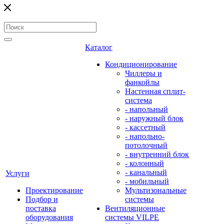
Каталог
Кондиционирование
Чиллеры и
фанкойлы
Настенная сплит-
система
- напольный
- наружный блок
- кассетный
- напольно-
потолочный
- внутренний блок
- колонный
- канальный
Услуги
- мобильный
Проектирование
Мультизональные
Подбор и
системы
поставка
Вентиляционные
оборудования
системы VILPE