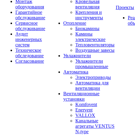
Монтаж
Кровельная
оборудования
вентиляция
Проекты
Гарантийное
Крепления и
обслуживание
инструменты
Ре
Сервисное
Отопление
об
обслуживание
Биокамины
Аудит
Камины
инженерных
электрические
систем
Тепловентиляторы
Техническое
Воздушные завесы
обследование
Увлажнители
Согласование
Увлажнители
промышленные
Автоматика
Электроприводы
Автоматика для
вентиляции
Вентиляционные
установки
Komfovent
Enervent
VALLOX
Канальные
агрегаты VENTUS
N-type