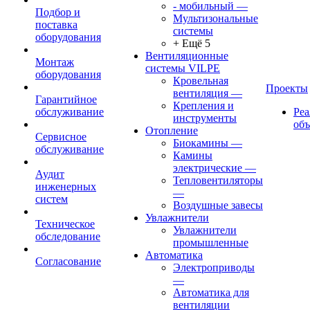
- мобильный
—
Подбор и
Мультизональные
поставка
системы
оборудования
+ Ещё 5
Вентиляционные
Монтаж
системы VILPE
оборудования
Кровельная
Проекты
вентиляция
—
Гарантийное
Крепления и
обслуживание
Ре
инструменты
об
Отопление
Сервисное
Биокамины
—
обслуживание
Камины
электрические
—
Аудит
Тепловентиляторы
инженерных
—
систем
Воздушные завесы
Увлажнители
Техническое
Увлажнители
обследование
промышленные
Автоматика
Согласование
Электроприводы
—
Автоматика для
вентиляции