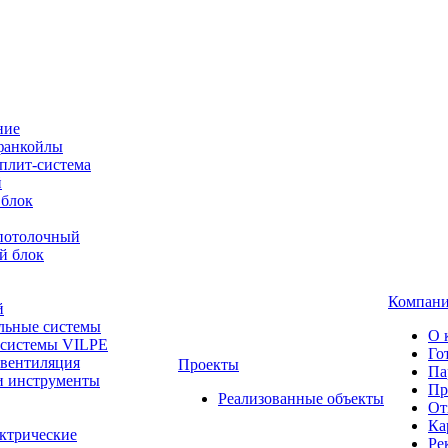
ние
фанкойлы
плит-система
й
 блок
-потолочный
й блок
Компан
й
льные системы
О 
 системы VILPE
Го
 вентиляция
Проекты
Па
и инструменты
Пр
Реализованные объекты
От
Ка
ктрические
Ре