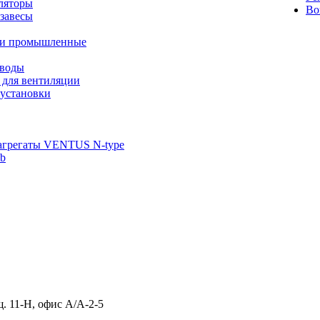
ляторы
Во
завесы
ли промышленные
иводы
 для вентиляции
установки
агрегаты VENTUS N-type
ab
щ. 11-Н, офис А/А-2-5