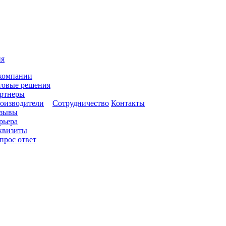
ия
компании
товые решения
ртнеры
оизводители
Сотрудничество
Контакты
зывы
рьера
квизиты
прос ответ