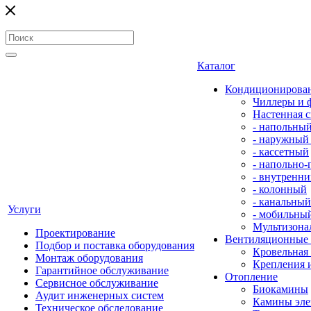
Каталог
Кондиционирова
Чиллеры и 
Настенная с
- напольны
- наружный
- кассетный
- напольно
- внутренни
- колонный
- канальный
Услуги
- мобильны
Мультизона
Проектирование
Вентиляционные
Подбор и поставка оборудования
Кровельная
Монтаж оборудования
Крепления 
Гарантийное обслуживание
Отопление
Сервисное обслуживание
Биокамины
Аудит инженерных систем
Камины эле
Техническое обследование