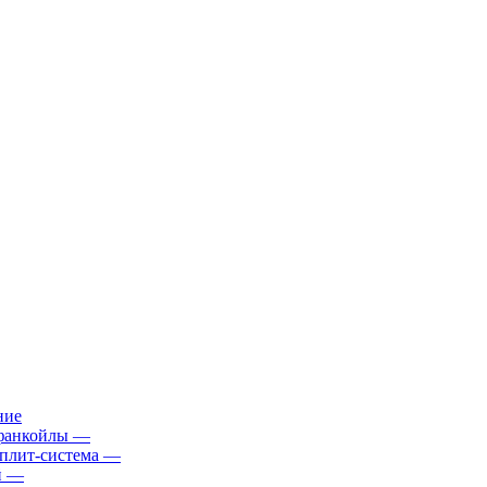
ние
фанкойлы
—
плит-система
—
й
—