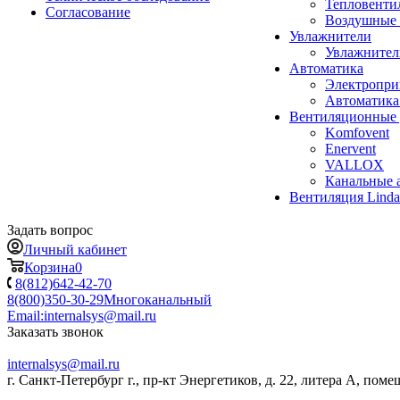
Тепловенти
Согласование
Воздушные 
Увлажнители
Увлажните
Автоматика
Электропр
Автоматика
Вентиляционные 
Komfovent
Enervent
VALLOX
Канальные 
Вентиляция Lind
Задать вопрос
Личный кабинет
Корзина
0
8(812)642-42-70
8(800)350-30-29
Многоканальный
Email:
internalsys@mail.ru
Заказать звонок
internalsys@mail.ru
г. Санкт-Петербург г., пр-кт Энергетиков, д. 22, литера А, поме