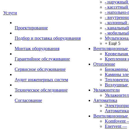
- наружный
- кассетный
- напольно
Услуги
- внутренни
- колонный
Проектирование
- канальный
- мобильны
Подбор и поставка оборудования
Мультизона
+ Ещё 5
Монтаж оборудования
Вентиляционные
Кровельная
Гарантийное обслуживание
Крепления 
Отопление
Сервисное обслуживание
Биокамины
Камины эле
Аудит инженерных систем
Тепловенти
Воздушные 
Техническое обследование
Увлажнители
Увлажните
Согласование
Автоматика
Электропр
Автоматика
Вентиляционные 
Komfovent
Enervent
—