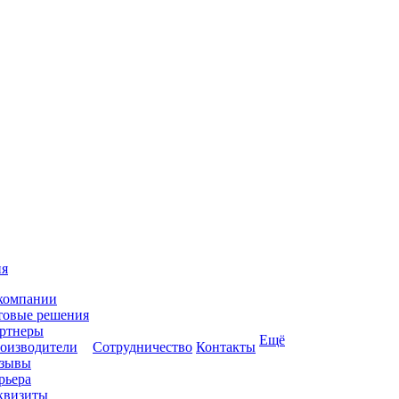
ия
компании
товые решения
ртнеры
Ещё
оизводители
Сотрудничество
Контакты
зывы
рьера
квизиты