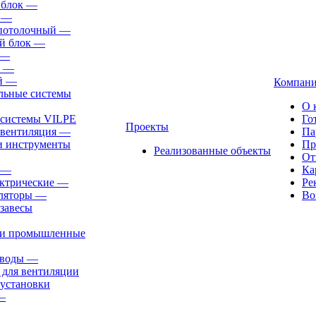
 блок
—
—
-потолочный
—
й блок
—
—
—
й
—
Компан
льные системы
О 
 системы VILPE
Го
Проекты
 вентиляция
—
Па
и инструменты
Пр
Реализованные объекты
От
—
Ка
ктрические
—
Ре
ляторы
—
Во
завесы
ли промышленные
иводы
—
 для вентиляции
установки
—