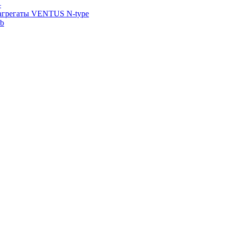
—
агрегаты VENTUS N-type
ab