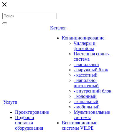
Каталог
Кондиционирование
Чиллеры и
фанкойлы
Настенная сплит-
система
- напольный
- наружный блок
- кассетный
- напольно-
потолочный
- внутренний блок
- колонный
- канальный
Услуги
- мобильный
Проектирование
Мультизональные
Подбор и
системы
поставка
Вентиляционные
оборудования
системы VILPE