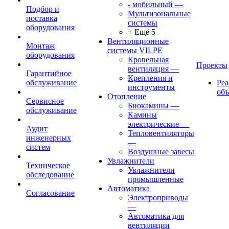
- мобильный
—
Подбор и
Мультизональные
поставка
системы
оборудования
+ Ещё 5
Вентиляционные
Монтаж
системы VILPE
оборудования
Кровельная
Проекты
вентиляция
—
Гарантийное
Крепления и
обслуживание
Ре
инструменты
об
Отопление
Сервисное
Биокамины
—
обслуживание
Камины
электрические
—
Аудит
Тепловентиляторы
инженерных
—
систем
Воздушные завесы
Увлажнители
Техническое
Увлажнители
обследование
промышленные
Автоматика
Согласование
Электроприводы
—
Автоматика для
вентиляции