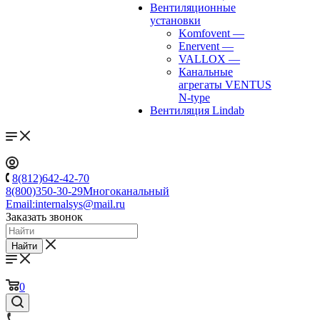
Вентиляционные
установки
Komfovent
—
Enervent
—
VALLOX
—
Канальные
агрегаты VENTUS
N-type
Вентиляция Lindab
8(812)642-42-70
8(800)350-30-29
Многоканальный
Email:
internalsys@mail.ru
Заказать звонок
Найти
0