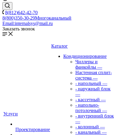
8(812)642-42-70
8(800)350-30-29
Многоканальный
Email:
internalsys@mail.ru
Заказать звонок
Каталог
Кондиционирование
Чиллеры и
фанкойлы
—
Настенная сплит-
система
—
- напольный
—
- наружный блок
—
- кассетный
—
- напольно-
потолочный
—
Услуги
- внутренний блок
—
- колонный
—
Проектирование
- канальный
—