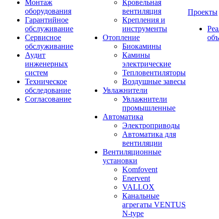
Монтаж
Кровельная
оборудования
вентиляция
Проекты
Гарантийное
Крепления и
обслуживание
инструменты
Ре
Сервисное
Отопление
об
обслуживание
Биокамины
Аудит
Камины
инженерных
электрические
систем
Тепловентиляторы
Техническое
Воздушные завесы
обследование
Увлажнители
Согласование
Увлажнители
промышленные
Автоматика
Электроприводы
Автоматика для
вентиляции
Вентиляционные
установки
Komfovent
Enervent
VALLOX
Канальные
агрегаты VENTUS
N-type