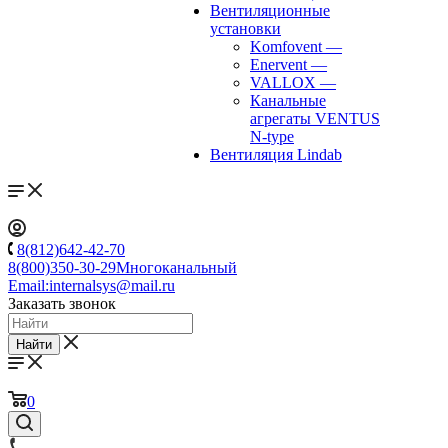
Вентиляционные
установки
Komfovent
—
Enervent
—
VALLOX
—
Канальные
агрегаты VENTUS
N-type
Вентиляция Lindab
8(812)642-42-70
8(800)350-30-29
Многоканальный
Email:
internalsys@mail.ru
Заказать звонок
Найти
0