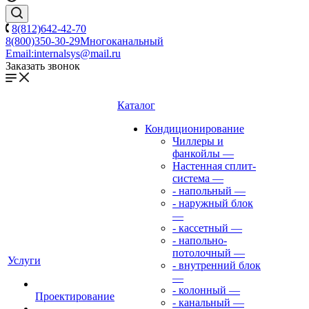
8(812)642-42-70
8(800)350-30-29
Многоканальный
Email:
internalsys@mail.ru
Заказать звонок
Каталог
Кондиционирование
Чиллеры и
фанкойлы
—
Настенная сплит-
система
—
- напольный
—
- наружный блок
—
- кассетный
—
- напольно-
потолочный
—
Услуги
- внутренний блок
—
- колонный
—
Проектирование
- канальный
—