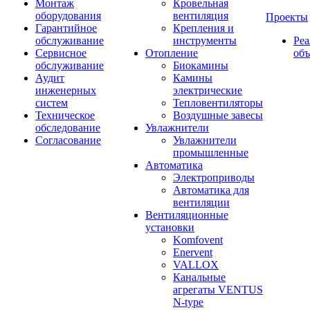
Монтаж
Кровельная
оборудования
вентиляция
Проекты
Гарантийное
Крепления и
обслуживание
инструменты
Ре
Сервисное
Отопление
об
обслуживание
Биокамины
Аудит
Камины
инженерных
электрические
систем
Тепловентиляторы
Техническое
Воздушные завесы
обследование
Увлажнители
Согласование
Увлажнители
промышленные
Автоматика
Электроприводы
Автоматика для
вентиляции
Вентиляционные
установки
Komfovent
Enervent
VALLOX
Канальные
агрегаты VENTUS
N-type