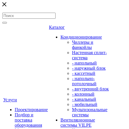
Каталог
Кондиционирование
Чиллеры и
фанкойлы
Настенная сплит-
система
- напольный
- наружный блок
- кассетный
- напольно-
потолочный
- внутренний блок
- колонный
- канальный
Услуги
- мобильный
Проектирование
Мультизональные
Подбор и
системы
поставка
Вентиляционные
оборудования
системы VILPE