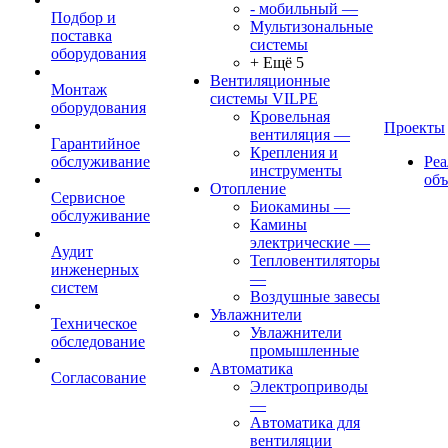
- мобильный
—
Подбор и
Мультизональные
поставка
системы
оборудования
+ Ещё 5
Вентиляционные
Монтаж
системы VILPE
оборудования
Кровельная
Проекты
вентиляция
—
Гарантийное
Крепления и
обслуживание
Ре
инструменты
об
Отопление
Сервисное
Биокамины
—
обслуживание
Камины
электрические
—
Аудит
Тепловентиляторы
инженерных
—
систем
Воздушные завесы
Увлажнители
Техническое
Увлажнители
обследование
промышленные
Автоматика
Согласование
Электроприводы
—
Автоматика для
вентиляции