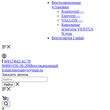
Вентиляционные
установки
Komfovent
—
Enervent
—
VALLOX
—
Канальные
агрегаты VENTUS
N-type
Вентиляция Lindab
8(812)642-42-70
8(800)350-30-29
Многоканальный
Email:
internalsys@mail.ru
Заказать звонок
Найти
0