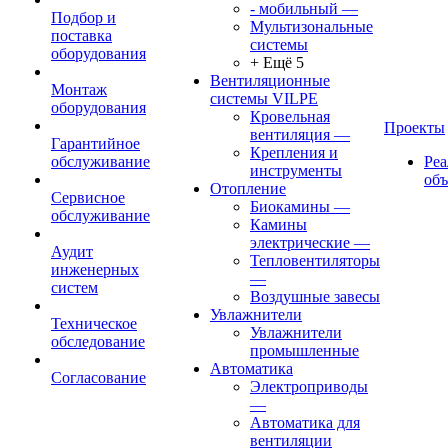
- мобильный
—
Подбор и
Мультизональные
поставка
системы
оборудования
+ Ещё 5
Вентиляционные
Монтаж
системы VILPE
оборудования
Кровельная
Проекты
вентиляция
—
Гарантийное
Крепления и
обслуживание
Ре
инструменты
об
Отопление
Сервисное
Биокамины
—
обслуживание
Камины
электрические
—
Аудит
Тепловентиляторы
инженерных
—
систем
Воздушные завесы
Увлажнители
Техническое
Увлажнители
обследование
промышленные
Автоматика
Согласование
Электроприводы
—
Автоматика для
вентиляции