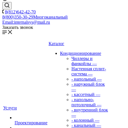
8(812)642-42-70
8(800)350-30-29
Многоканальный
Email:
internalsys@mail.ru
Заказать звонок
Каталог
Кондиционирование
Чиллеры и
фанкойлы
—
Настенная сплит-
система
—
- напольный
—
- наружный блок
—
- кассетный
—
- напольно-
потолочный
—
Услуги
- внутренний блок
—
- колонный
—
Проектирование
- канальный
—