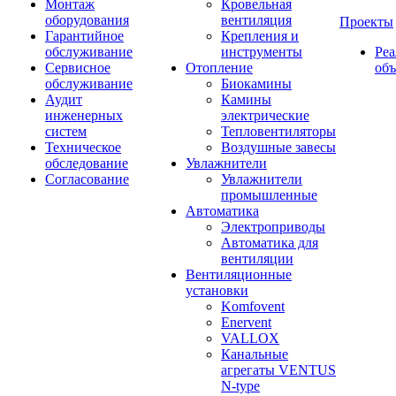
Монтаж
Кровельная
оборудования
вентиляция
Проекты
Гарантийное
Крепления и
обслуживание
инструменты
Ре
Сервисное
Отопление
об
обслуживание
Биокамины
Аудит
Камины
инженерных
электрические
систем
Тепловентиляторы
Техническое
Воздушные завесы
обследование
Увлажнители
Согласование
Увлажнители
промышленные
Автоматика
Электроприводы
Автоматика для
вентиляции
Вентиляционные
установки
Komfovent
Enervent
VALLOX
Канальные
агрегаты VENTUS
N-type