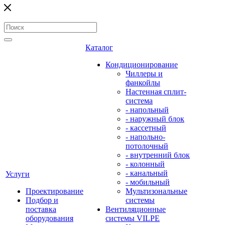
Каталог
Кондиционирование
Чиллеры и
фанкойлы
Настенная сплит-
система
- напольный
- наружный блок
- кассетный
- напольно-
потолочный
- внутренний блок
- колонный
- канальный
Услуги
- мобильный
Проектирование
Мультизональные
Подбор и
системы
поставка
Вентиляционные
оборудования
системы VILPE