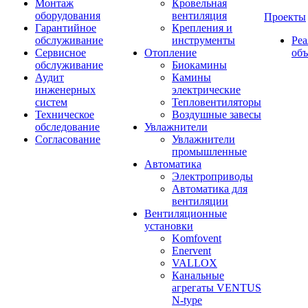
Монтаж
Кровельная
оборудования
вентиляция
Проекты
Гарантийное
Крепления и
обслуживание
инструменты
Ре
Сервисное
Отопление
об
обслуживание
Биокамины
Аудит
Камины
инженерных
электрические
систем
Тепловентиляторы
Техническое
Воздушные завесы
обследование
Увлажнители
Согласование
Увлажнители
промышленные
Автоматика
Электроприводы
Автоматика для
вентиляции
Вентиляционные
установки
Komfovent
Enervent
VALLOX
Канальные
агрегаты VENTUS
N-type