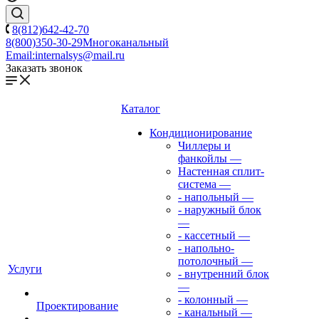
8(812)642-42-70
8(800)350-30-29
Многоканальный
Email:
internalsys@mail.ru
Заказать звонок
Каталог
Кондиционирование
Чиллеры и
фанкойлы
—
Настенная сплит-
система
—
- напольный
—
- наружный блок
—
- кассетный
—
- напольно-
потолочный
—
Услуги
- внутренний блок
—
- колонный
—
Проектирование
- канальный
—