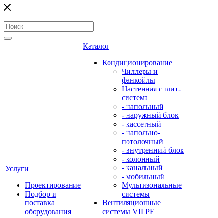
Каталог
Кондиционирование
Чиллеры и
фанкойлы
Настенная сплит-
система
- напольный
- наружный блок
- кассетный
- напольно-
потолочный
- внутренний блок
- колонный
- канальный
Услуги
- мобильный
Проектирование
Мультизональные
Подбор и
системы
поставка
Вентиляционные
оборудования
системы VILPE