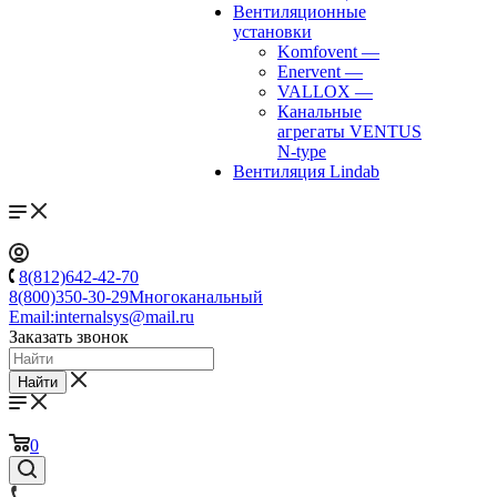
Вентиляционные
установки
Komfovent
—
Enervent
—
VALLOX
—
Канальные
агрегаты VENTUS
N-type
Вентиляция Lindab
8(812)642-42-70
8(800)350-30-29
Многоканальный
Email:
internalsys@mail.ru
Заказать звонок
Найти
0