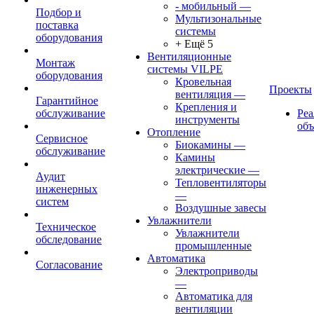
- мобильный
—
Подбор и
Мультизональные
поставка
системы
оборудования
+ Ещё 5
Вентиляционные
Монтаж
системы VILPE
оборудования
Кровельная
Проекты
вентиляция
—
Гарантийное
Крепления и
обслуживание
Ре
инструменты
об
Отопление
Сервисное
Биокамины
—
обслуживание
Камины
электрические
—
Аудит
Тепловентиляторы
инженерных
—
систем
Воздушные завесы
Увлажнители
Техническое
Увлажнители
обследование
промышленные
Автоматика
Согласование
Электроприводы
—
Автоматика для
вентиляции