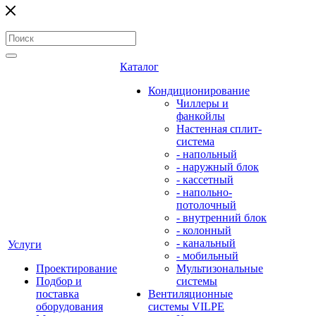
Каталог
Кондиционирование
Чиллеры и
фанкойлы
Настенная сплит-
система
- напольный
- наружный блок
- кассетный
- напольно-
потолочный
- внутренний блок
- колонный
- канальный
Услуги
- мобильный
Проектирование
Мультизональные
Подбор и
системы
поставка
Вентиляционные
оборудования
системы VILPE