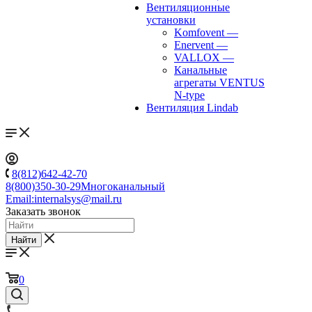
Вентиляционные
установки
Komfovent
—
Enervent
—
VALLOX
—
Канальные
агрегаты VENTUS
N-type
Вентиляция Lindab
8(812)642-42-70
8(800)350-30-29
Многоканальный
Email:
internalsys@mail.ru
Заказать звонок
Найти
0