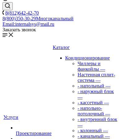
8(812)642-42-70
8(800)350-30-29
Многоканальный
Email:
internalsys@mail.ru
Заказать звонок
Каталог
Кондиционирование
Чиллеры и
фанкойлы
—
Настенная сплит-
система
—
- напольный
—
- наружный блок
—
- кассетный
—
- напольно-
потолочный
—
Услуги
- внутренний блок
—
- колонный
—
Проектирование
- канальный
—