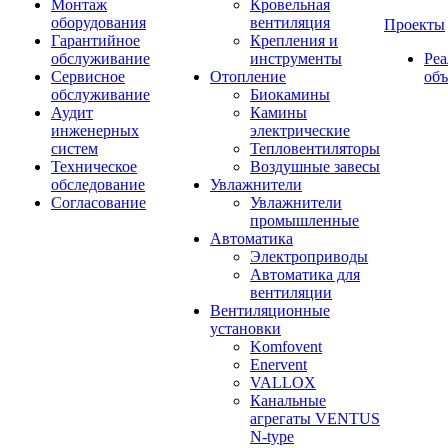
Монтаж
Кровельная
оборудования
вентиляция
Проекты
Гарантийное
Крепления и
обслуживание
инструменты
Ре
Сервисное
Отопление
об
обслуживание
Биокамины
Аудит
Камины
инженерных
электрические
систем
Тепловентиляторы
Техническое
Воздушные завесы
обследование
Увлажнители
Согласование
Увлажнители
промышленные
Автоматика
Электроприводы
Автоматика для
вентиляции
Вентиляционные
установки
Komfovent
Enervent
VALLOX
Канальные
агрегаты VENTUS
N-type