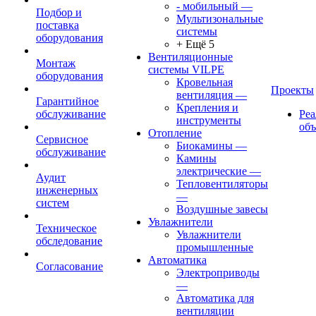
- мобильный
—
Подбор и
Мультизональные
поставка
системы
оборудования
+ Ещё 5
Вентиляционные
Монтаж
системы VILPE
оборудования
Кровельная
Проекты
вентиляция
—
Гарантийное
Крепления и
обслуживание
Ре
инструменты
об
Отопление
Сервисное
Биокамины
—
обслуживание
Камины
электрические
—
Аудит
Тепловентиляторы
инженерных
—
систем
Воздушные завесы
Увлажнители
Техническое
Увлажнители
обследование
промышленные
Автоматика
Согласование
Электроприводы
—
Автоматика для
вентиляции