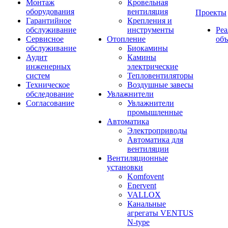
Монтаж
Кровельная
оборудования
вентиляция
Проекты
Гарантийное
Крепления и
обслуживание
инструменты
Ре
Сервисное
Отопление
об
обслуживание
Биокамины
Аудит
Камины
инженерных
электрические
систем
Тепловентиляторы
Техническое
Воздушные завесы
обследование
Увлажнители
Согласование
Увлажнители
промышленные
Автоматика
Электроприводы
Автоматика для
вентиляции
Вентиляционные
установки
Komfovent
Enervent
VALLOX
Канальные
агрегаты VENTUS
N-type