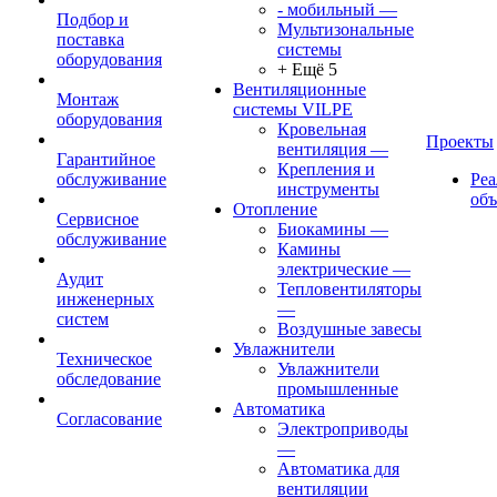
- мобильный
—
Подбор и
Мультизональные
поставка
системы
оборудования
+ Ещё 5
Вентиляционные
Монтаж
системы VILPE
оборудования
Кровельная
Проекты
вентиляция
—
Гарантийное
Крепления и
обслуживание
Ре
инструменты
об
Отопление
Сервисное
Биокамины
—
обслуживание
Камины
электрические
—
Аудит
Тепловентиляторы
инженерных
—
систем
Воздушные завесы
Увлажнители
Техническое
Увлажнители
обследование
промышленные
Автоматика
Согласование
Электроприводы
—
Автоматика для
вентиляции