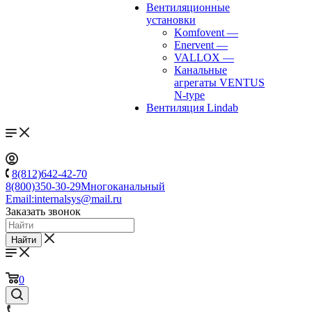
Вентиляционные
установки
Komfovent
—
Enervent
—
VALLOX
—
Канальные
агрегаты VENTUS
N-type
Вентиляция Lindab
8(812)642-42-70
8(800)350-30-29
Многоканальный
Email:
internalsys@mail.ru
Заказать звонок
Найти
0