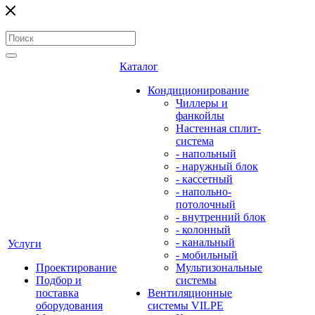
Каталог
Кондиционирование
Чиллеры и
фанкойлы
Настенная сплит-
система
- напольный
- наружный блок
- кассетный
- напольно-
потолочный
- внутренний блок
- колонный
- канальный
Услуги
- мобильный
Проектирование
Мультизональные
Подбор и
системы
поставка
Вентиляционные
оборудования
системы VILPE