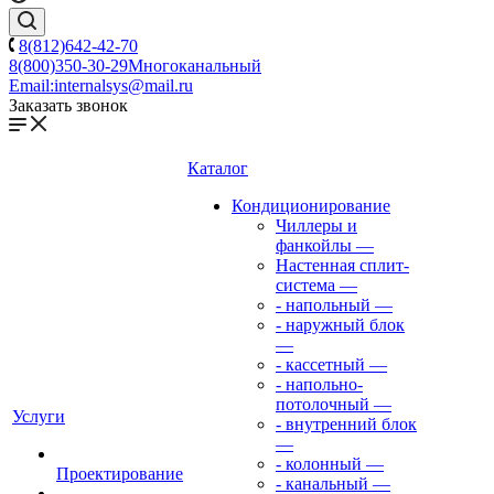
8(812)642-42-70
8(800)350-30-29
Многоканальный
Email:
internalsys@mail.ru
Заказать звонок
Каталог
Кондиционирование
Чиллеры и
фанкойлы
—
Настенная сплит-
система
—
- напольный
—
- наружный блок
—
- кассетный
—
- напольно-
потолочный
—
Услуги
- внутренний блок
—
- колонный
—
Проектирование
- канальный
—