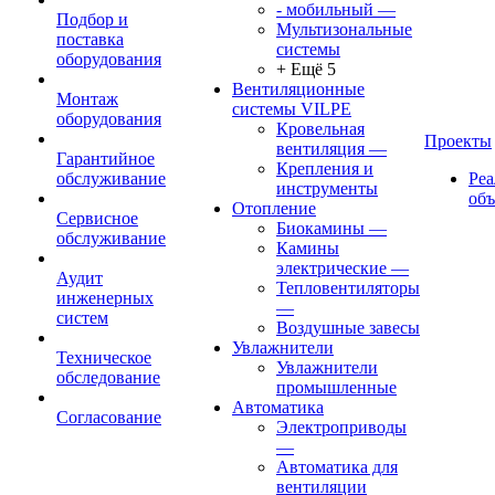
- мобильный
—
Подбор и
Мультизональные
поставка
системы
оборудования
+ Ещё 5
Вентиляционные
Монтаж
системы VILPE
оборудования
Кровельная
Проекты
вентиляция
—
Гарантийное
Крепления и
обслуживание
Ре
инструменты
об
Отопление
Сервисное
Биокамины
—
обслуживание
Камины
электрические
—
Аудит
Тепловентиляторы
инженерных
—
систем
Воздушные завесы
Увлажнители
Техническое
Увлажнители
обследование
промышленные
Автоматика
Согласование
Электроприводы
—
Автоматика для
вентиляции