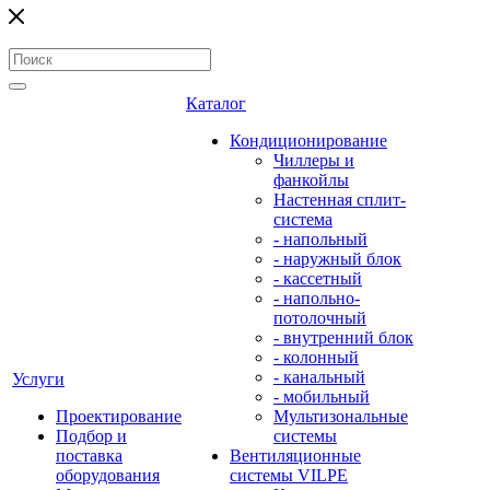
Каталог
Кондиционирование
Чиллеры и
фанкойлы
Настенная сплит-
система
- напольный
- наружный блок
- кассетный
- напольно-
потолочный
- внутренний блок
- колонный
- канальный
Услуги
- мобильный
Проектирование
Мультизональные
Подбор и
системы
поставка
Вентиляционные
оборудования
системы VILPE