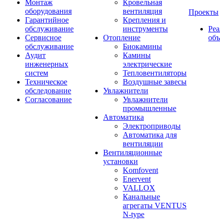
Монтаж
Кровельная
оборудования
вентиляция
Проекты
Гарантийное
Крепления и
обслуживание
инструменты
Ре
Сервисное
Отопление
об
обслуживание
Биокамины
Аудит
Камины
инженерных
электрические
систем
Тепловентиляторы
Техническое
Воздушные завесы
обследование
Увлажнители
Согласование
Увлажнители
промышленные
Автоматика
Электроприводы
Автоматика для
вентиляции
Вентиляционные
установки
Komfovent
Enervent
VALLOX
Канальные
агрегаты VENTUS
N-type