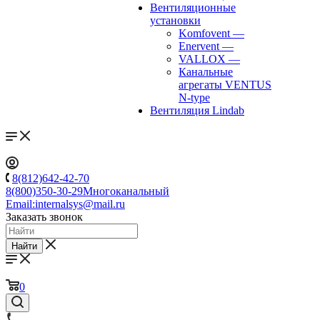
Вентиляционные
установки
Komfovent
—
Enervent
—
VALLOX
—
Канальные
агрегаты VENTUS
N-type
Вентиляция Lindab
8(812)642-42-70
8(800)350-30-29
Многоканальный
Email:
internalsys@mail.ru
Заказать звонок
Найти
0