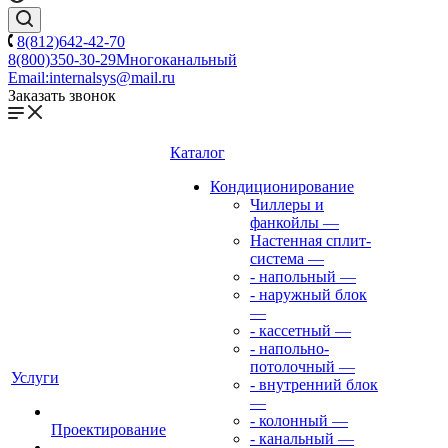
8(812)642-42-70
8(800)350-30-29
Многоканальный
Email:
internalsys@mail.ru
Заказать звонок
Каталог
Кондиционирование
Чиллеры и
фанкойлы
—
Настенная сплит-
система
—
- напольный
—
- наружный блок
—
- кассетный
—
- напольно-
потолочный
—
Услуги
- внутренний блок
—
- колонный
—
Проектирование
- канальный
—