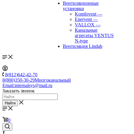
Вентиляционные
установки
Komfovent
—
Enervent
—
VALLOX
—
Канальные
агрегаты VENTUS
N-type
Вентиляция Lindab
8(812)642-42-70
8(800)350-30-29
Многоканальный
Email:
internalsys@mail.ru
Заказать звонок
Найти
0