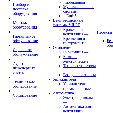
- мобильный
—
Подбор и
Мультизональные
поставка
системы
оборудования
+ Ещё 5
Вентиляционные
Монтаж
системы VILPE
оборудования
Кровельная
Проекты
вентиляция
—
Гарантийное
Крепления и
обслуживание
Ре
инструменты
об
Отопление
Сервисное
Биокамины
—
обслуживание
Камины
электрические
—
Аудит
Тепловентиляторы
инженерных
—
систем
Воздушные завесы
Увлажнители
Техническое
Увлажнители
обследование
промышленные
Автоматика
Согласование
Электроприводы
—
Автоматика для
вентиляции