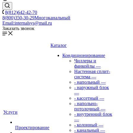
8(812)642-42-70
8(800)350-30-29
Многоканальный
Email:
internalsys@mail.ru
Заказать звонок
Каталог
Кондиционирование
Чиллеры и
фанкойлы
—
Настенная сплит-
система
—
- напольный
—
- наружный блок
—
- кассетный
—
- напольно-
потолочный
—
Услуги
- внутренний блок
—
- колонный
—
Проектирование
- канальный
—