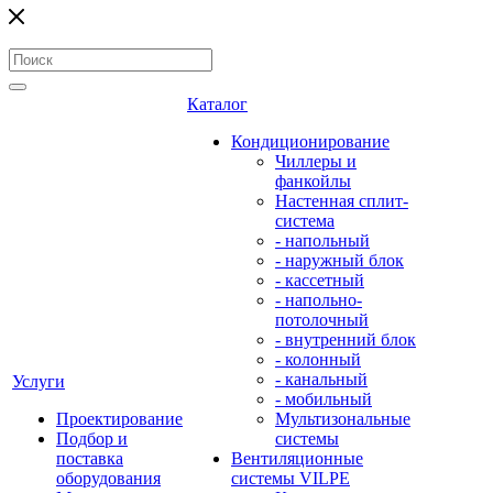
Каталог
Кондиционирование
Чиллеры и
фанкойлы
Настенная сплит-
система
- напольный
- наружный блок
- кассетный
- напольно-
потолочный
- внутренний блок
- колонный
- канальный
Услуги
- мобильный
Проектирование
Мультизональные
Подбор и
системы
поставка
Вентиляционные
оборудования
системы VILPE