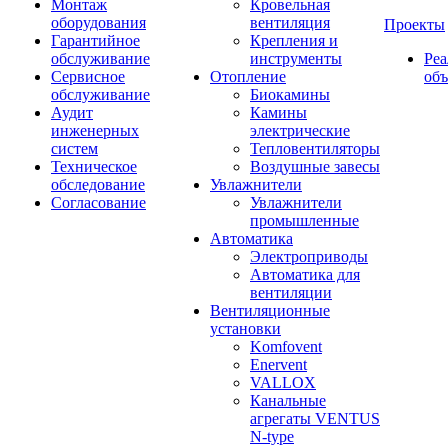
Монтаж
Кровельная
оборудования
вентиляция
Проекты
Гарантийное
Крепления и
обслуживание
инструменты
Ре
Сервисное
Отопление
об
обслуживание
Биокамины
Аудит
Камины
инженерных
электрические
систем
Тепловентиляторы
Техническое
Воздушные завесы
обследование
Увлажнители
Согласование
Увлажнители
промышленные
Автоматика
Электроприводы
Автоматика для
вентиляции
Вентиляционные
установки
Komfovent
Enervent
VALLOX
Канальные
агрегаты VENTUS
N-type