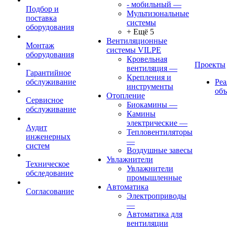
- мобильный
—
Подбор и
Мультизональные
поставка
системы
оборудования
+ Ещё 5
Вентиляционные
Монтаж
системы VILPE
оборудования
Кровельная
Проекты
вентиляция
—
Гарантийное
Крепления и
обслуживание
Ре
инструменты
об
Отопление
Сервисное
Биокамины
—
обслуживание
Камины
электрические
—
Аудит
Тепловентиляторы
инженерных
—
систем
Воздушные завесы
Увлажнители
Техническое
Увлажнители
обследование
промышленные
Автоматика
Согласование
Электроприводы
—
Автоматика для
вентиляции