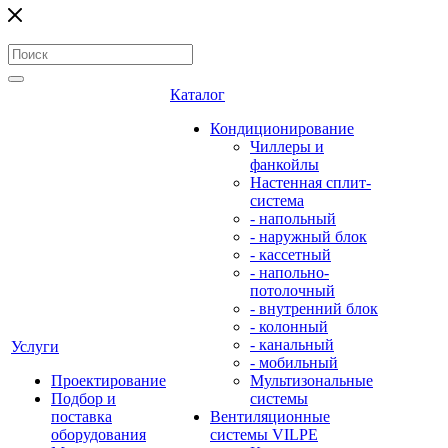
Каталог
Кондиционирование
Чиллеры и
фанкойлы
Настенная сплит-
система
- напольный
- наружный блок
- кассетный
- напольно-
потолочный
- внутренний блок
- колонный
- канальный
Услуги
- мобильный
Проектирование
Мультизональные
Подбор и
системы
поставка
Вентиляционные
оборудования
системы VILPE