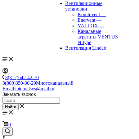
Вентиляционные
установки
Komfovent
—
Enervent
—
VALLOX
—
Канальные
агрегаты VENTUS
N-type
Вентиляция Lindab
8(812)642-42-70
8(800)350-30-29
Многоканальный
Email:
internalsys@mail.ru
Заказать звонок
Найти
0