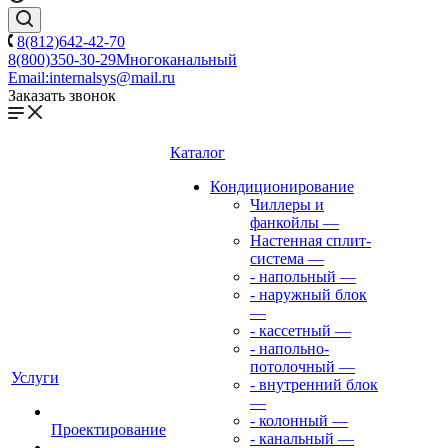
8(812)642-42-70
8(800)350-30-29
Многоканальный
Email:
internalsys@mail.ru
Заказать звонок
Каталог
Кондиционирование
Чиллеры и
фанкойлы
—
Настенная сплит-
система
—
- напольный
—
- наружный блок
—
- кассетный
—
- напольно-
потолочный
—
Услуги
- внутренний блок
—
- колонный
—
Проектирование
- канальный
—