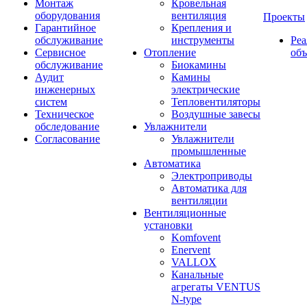
Монтаж
Кровельная
оборудования
вентиляция
Проекты
Гарантийное
Крепления и
обслуживание
инструменты
Ре
Сервисное
Отопление
об
обслуживание
Биокамины
Аудит
Камины
инженерных
электрические
систем
Тепловентиляторы
Техническое
Воздушные завесы
обследование
Увлажнители
Согласование
Увлажнители
промышленные
Автоматика
Электроприводы
Автоматика для
вентиляции
Вентиляционные
установки
Komfovent
Enervent
VALLOX
Канальные
агрегаты VENTUS
N-type