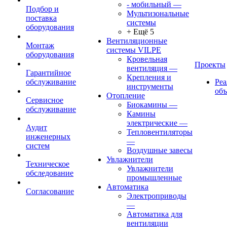
- мобильный
—
Подбор и
Мультизональные
поставка
системы
оборудования
+ Ещё 5
Вентиляционные
Монтаж
системы VILPE
оборудования
Кровельная
Проекты
вентиляция
—
Гарантийное
Крепления и
обслуживание
Ре
инструменты
об
Отопление
Сервисное
Биокамины
—
обслуживание
Камины
электрические
—
Аудит
Тепловентиляторы
инженерных
—
систем
Воздушные завесы
Увлажнители
Техническое
Увлажнители
обследование
промышленные
Автоматика
Согласование
Электроприводы
—
Автоматика для
вентиляции