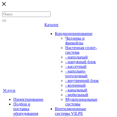
Каталог
Кондиционирование
Чиллеры и
фанкойлы
Настенная сплит-
система
- напольный
- наружный блок
- кассетный
- напольно-
потолочный
- внутренний блок
- колонный
- канальный
Услуги
- мобильный
Проектирование
Мультизональные
Подбор и
системы
поставка
Вентиляционные
оборудования
системы VILPE