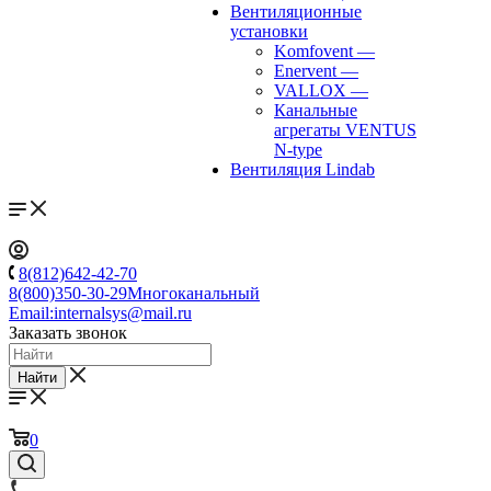
Вентиляционные
установки
Komfovent
—
Enervent
—
VALLOX
—
Канальные
агрегаты VENTUS
N-type
Вентиляция Lindab
8(812)642-42-70
8(800)350-30-29
Многоканальный
Email:
internalsys@mail.ru
Заказать звонок
Найти
0