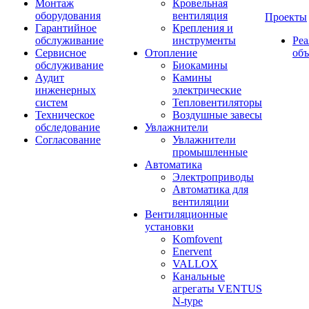
Монтаж
Кровельная
оборудования
вентиляция
Проекты
Гарантийное
Крепления и
обслуживание
инструменты
Ре
Сервисное
Отопление
об
обслуживание
Биокамины
Аудит
Камины
инженерных
электрические
систем
Тепловентиляторы
Техническое
Воздушные завесы
обследование
Увлажнители
Согласование
Увлажнители
промышленные
Автоматика
Электроприводы
Автоматика для
вентиляции
Вентиляционные
установки
Komfovent
Enervent
VALLOX
Канальные
агрегаты VENTUS
N-type