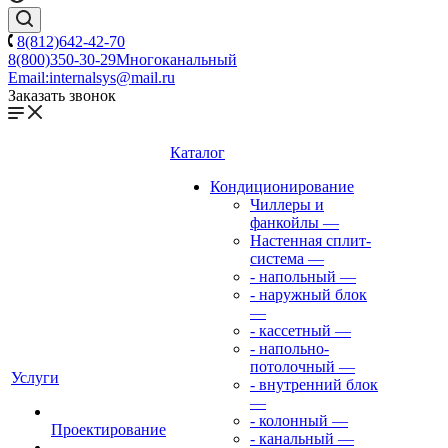
8(812)642-42-70
8(800)350-30-29
Многоканальный
Email:
internalsys@mail.ru
Заказать звонок
Каталог
Кондиционирование
Чиллеры и
фанкойлы
—
Настенная сплит-
система
—
- напольный
—
- наружный блок
—
- кассетный
—
- напольно-
потолочный
—
Услуги
- внутренний блок
—
- колонный
—
Проектирование
- канальный
—